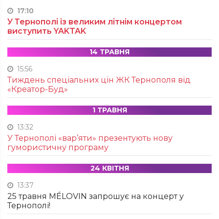
17:10
У Тернополі із великим літнім концертом
виступить YAKTAK
14 ТРАВНЯ
15:56
Тиждень спеціальних цін ЖК Тернополя від
«Креатор-Буд»
1 ТРАВНЯ
13:32
У Тернополі «вар’яти» презентують нову
гумористичну програму
24 КВІТНЯ
13:37
25 травня MÉLOVIN запрошує на концерт у
Тернополі!