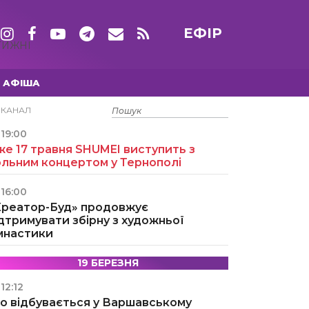
ЕФІР
ТИЖНІ
АФІША
15 ТРАВНЯ
ЕКАНАЛ
19:00
е 17 травня SHUMEI виступить з
ольним концертом у Тернополі
16:00
Креатор-Буд» продовжує
дтримувати збірну з художньої
імнастики
19 БЕРЕЗНЯ
12:12
о відбувається у Варшавському