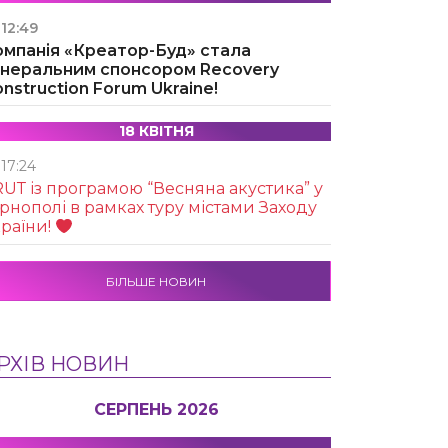
12:49
омпанія «Креатор-Буд» стала
енеральним спонсором Recovery
nstruction Forum Ukraine!
18 КВІТНЯ
17:24
UТ із програмою “Весняна акустика” у
рнополі в рамках туру містами Заходу
раїни!
БІЛЬШЕ НОВИН
РХІВ НОВИН
СЕРПЕНЬ 2026