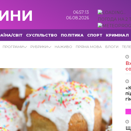
ИНИ
06:57:14
06.08.2026
ПОГОДА НА 2 
АЇНА/СВІТ
СУСПІЛЬСТВО
ПОЛІТИКА
СПОРТ
КРИМІНАЛ
И
ПРОГРАМИ
РУБРИКИ
НАЖИВО
ПРЯМА МОВА
БЛОГИ
ТЕЛ
Вж
с
«
пі
г
Щ