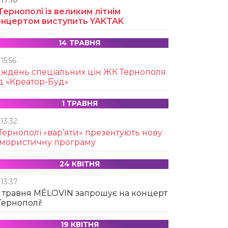
17:10
Тернополі із великим літнім
онцертом виступить YAKTAK
14 ТРАВНЯ
15:56
иждень спеціальних цін ЖК Тернополя
д «Креатор-Буд»
1 ТРАВНЯ
13:32
Тернополі «вар’яти» презентують нову
умористичну програму
24 КВІТНЯ
13:37
 травня MÉLOVIN запрошує на концерт
Тернополі!
19 КВІТНЯ