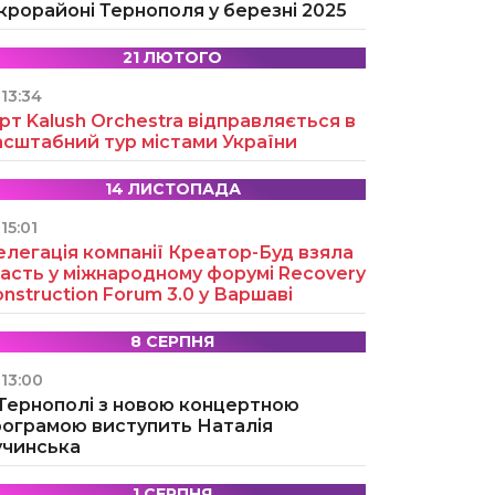
крорайоні Тернополя у березні 2025
21 ЛЮТОГО
13:34
рт Kalush Orchestra відправляється в
асштабний тур містами України
14 ЛИСТОПАДА
15:01
легація компанії Креатор-Буд взяла
асть у міжнародному форумі Recovery
nstruction Forum 3.0 у Варшаві
8 СЕРПНЯ
13:00
 Тернополі з новою концертною
рограмою виступить Наталія
учинська
1 СЕРПНЯ