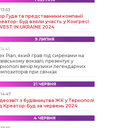
13:53
ор Гуда та представники компанії
еатор- Буд взяли участь у Конгресі
NVEST IN UKRAINE 2024
9 ЛИПНЯ
14:41
ex Pian, який грав під сиренами на
вівському вокзалі, презентує у
рнополі вечір музики легендарних
мпозиторів при свічках
21 ЧЕРВНЯ
14:47
деозвіт з будівництва ЖК у Тернополі
д Креатор-Буд за червень 2024
4 ЧЕРВНЯ