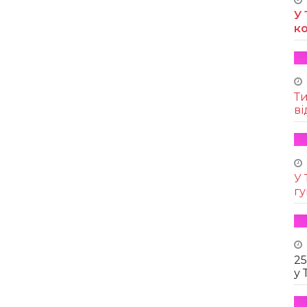
У 
к
Т
ві
У 
г
25
у 