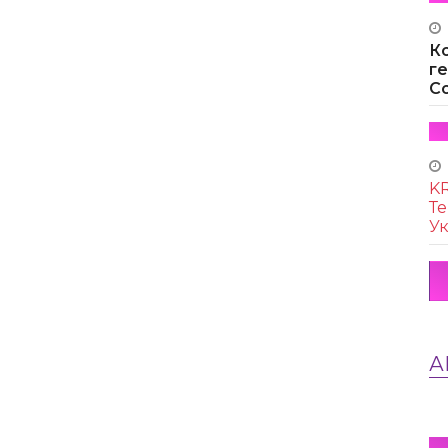
К
г
Co
KR
Те
Ук
А