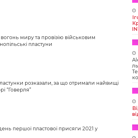
Іг
Кр
I
огонь миру та провізію військовим
нопільські пластуни
Al
ль
Те
ко
пластунки розказали, за що отримали найвищі
рі “Говерля”
Ві
ві
день першої пластової присяги 2021 у