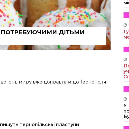
мі
 ПОТРЕБУЮЧИМИ ДІТЬМИ
Гу
м
Де
уч
Co
вогонь миру вже доправили до Тернополя
У
п
Б
пишуть тернопільські пластуни