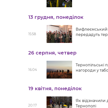
13 грудня, понеділок
Вифлеємський в
15:58
передадуть тер
26 серпня, четвер
Тернопільські 
16:04
нагороди у табо
19 квітня, понеділок
Як відзначили 
20:17
Тернополі