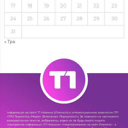
17
18
19
20
21
22
23
24
25
26
27
28
29
30
31
« Тра
Інформація на сайті Т1 Новини (t1news.tv) є інтелектуальною власністю ПП
«ТРО Тернопіль-Медіа» (Телеканал «Тернопіль1»). За повного чи часткового
використання текстів, зображень, відео чи за будь-якого іншого
поширення інформації «Т1 Новини» гіперпосилання на сайт t1news.tv – є