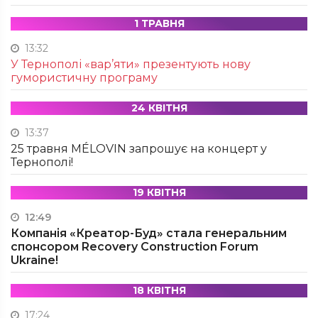
1 ТРАВНЯ
13:32
У Тернополі «вар’яти» презентують нову
гумористичну програму
24 КВІТНЯ
13:37
25 травня MÉLOVIN запрошує на концерт у
Тернополі!
19 КВІТНЯ
12:49
Компанія «Креатор-Буд» стала генеральним
спонсором Recovery Construction Forum
Ukraine!
18 КВІТНЯ
17:24