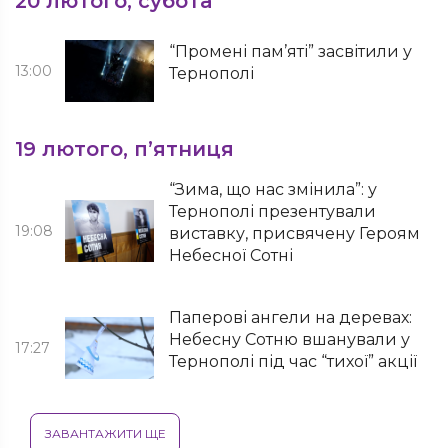
20 лютого, субота
“Промені пам’яті” засвітили у
13:00
Тернополі
19 лютого, п’ятниця
“Зима, що нас змінила”: у
Тернополі презентували
19:08
виставку, присвячену Героям
Небесної Сотні
Паперові ангели на деревах:
Небесну Сотню вшанували у
17:27
Тернополі під час “тихої” акції
ЗАВАНТАЖИТИ ЩЕ