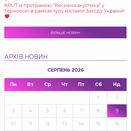
KRUТ із програмою “Весняна акустика” у
Тернополі в рамках туру містами Заходу України!
БІЛЬШЕ НОВИН
АРХІВ НОВИН
СЕРПЕНЬ 2026
Пн
Вт
Ср
Чт
Пт
Сб
Нд
1
2
3
4
5
6
7
8
9
10
11
12
13
14
15
16