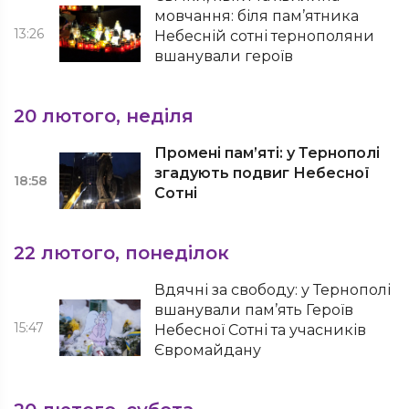
мовчання: біля пам’ятника
13:26
Небесній сотні тернополяни
вшанували героїв
20 лютого, неділя
Промені пам’яті: у Тернополі
згадують подвиг Небесної
18:58
Сотні
22 лютого, понеділок
Вдячні за свободу: у Тернополі
вшанували пам’ять Героїв
15:47
Небесної Сотні та учасників
Євромайдану