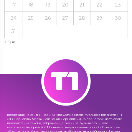
17
18
19
20
21
22
23
24
25
26
27
28
29
30
31
« Тра
Інформація на сайті Т1 Новини (t1news.tv) є інтелектуальною власністю ПП
«ТРО Тернопіль-Медіа» (Телеканал «Тернопіль1»). За повного чи часткового
використання текстів, зображень, відео чи за будь-якого іншого
поширення інформації «Т1 Новини» гіперпосилання на сайт t1news.tv – є
обов'язковим. Матеріали з позначкою «R», а також в рубриках «Новини