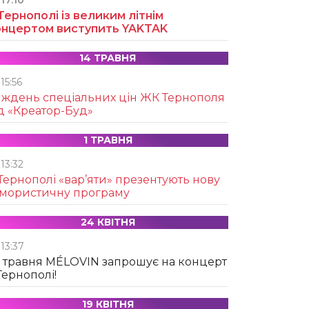
17:10
Тернополі із великим літнім
онцертом виступить YAKTAK
14 ТРАВНЯ
15:56
иждень спеціальних цін ЖК Тернополя
д «Креатор-Буд»
1 ТРАВНЯ
13:32
Тернополі «вар’яти» презентують нову
умористичну програму
24 КВІТНЯ
13:37
 травня MÉLOVIN запрошує на концерт
Тернополі!
19 КВІТНЯ