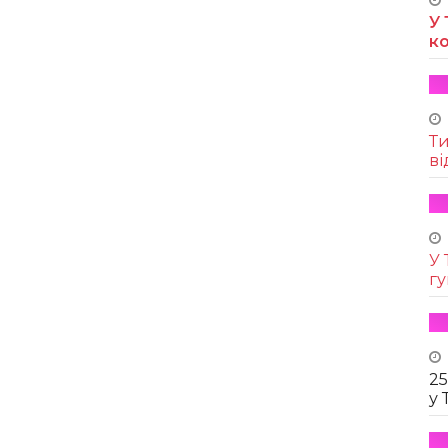
У 
к
Т
ві
У 
г
25
у 