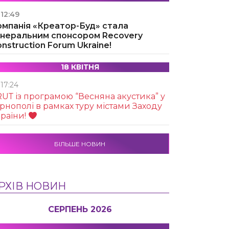
12:49
омпанія «Креатор-Буд» стала
енеральним спонсором Recovery
nstruction Forum Ukraine!
18 КВІТНЯ
17:24
UТ із програмою “Весняна акустика” у
рнополі в рамках туру містами Заходу
раїни!
БІЛЬШЕ НОВИН
РХІВ НОВИН
СЕРПЕНЬ 2026