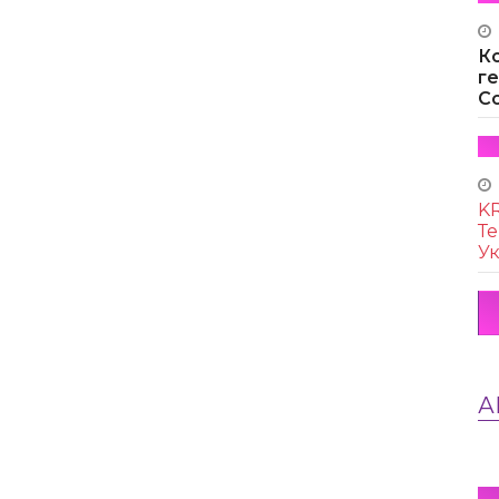
К
г
Co
KR
Те
Ук
А