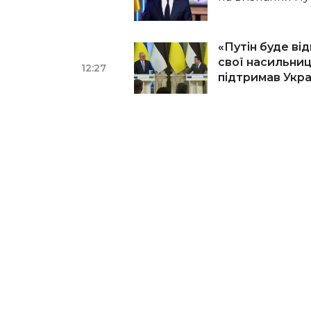
«Путін буде ві
свої насильниць
12:27
підтримав Укра