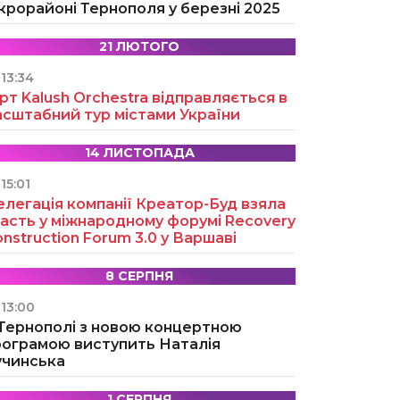
крорайоні Тернополя у березні 2025
21 ЛЮТОГО
13:34
рт Kalush Orchestra відправляється в
асштабний тур містами України
14 ЛИСТОПАДА
15:01
легація компанії Креатор-Буд взяла
асть у міжнародному форумі Recovery
nstruction Forum 3.0 у Варшаві
8 СЕРПНЯ
13:00
 Тернополі з новою концертною
рограмою виступить Наталія
учинська
1 СЕРПНЯ