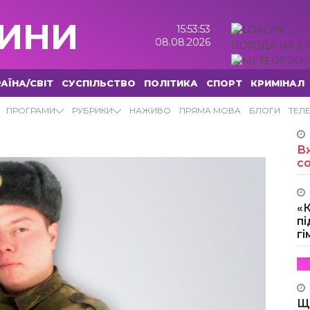
ИНИ
15:53:54
08.08.2026
ПОГОДА НА 2 
АЇНА/СВІТ
СУСПІЛЬСТВО
ПОЛІТИКА
СПОРТ
КРИМІНАЛ
ПРОГРАМИ
РУБРИКИ
НАЖИВО
ПРЯМА МОВА
БЛОГИ
ТЕЛ
Вж
с
«
пі
г
Щ