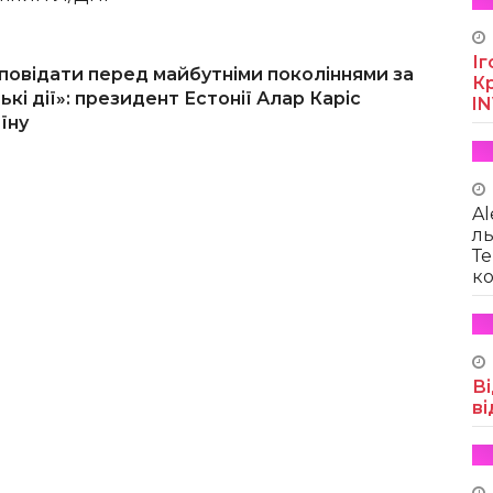
Іг
дповідати перед майбутніми поколіннями за
Кр
кі дії»: президент Естонії Алар Каріс
I
їну
Al
ль
Те
ко
Ві
ві