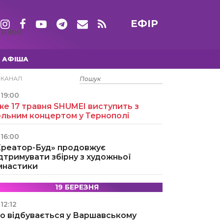
ЕФІР
ТИЖНІ
АФІША
15 ТРАВНЯ
ЕКАНАЛ
19:00
е 17 травня SHUMEI виступить з
ольним концертом у Тернополі
16:00
Креатор-Буд» продовжує
дтримувати збірну з художньої
імнастики
19 БЕРЕЗНЯ
12:12
о відбувається у Варшавському