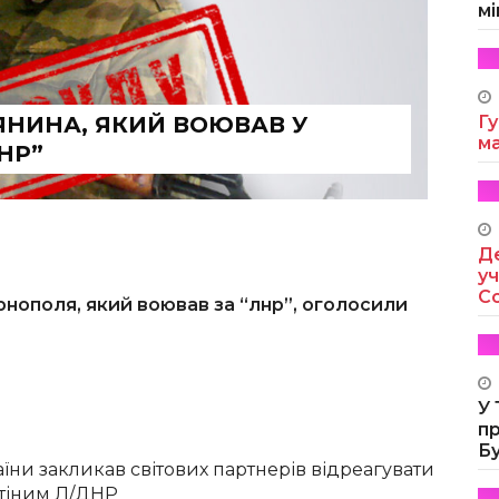
мі
НИНА, ЯКИЙ ВОЮВАВ У
Гу
м
НР”
Де
уч
Co
нополя, який воював за “лнр”, оголосили
У
п
Б
їни закликав світових партнерів відреагувати
утіним Л/ДНР