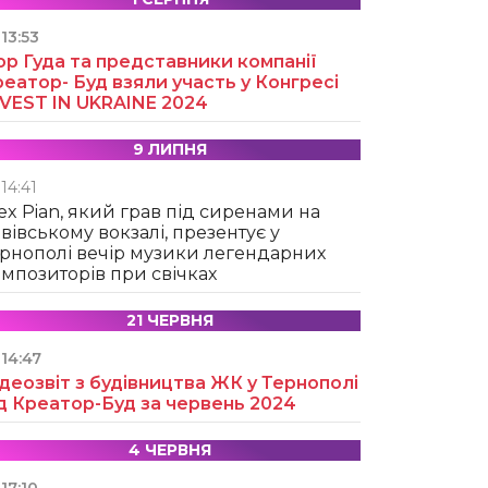
13:53
ор Гуда та представники компанії
еатор- Буд взяли участь у Конгресі
NVEST IN UKRAINE 2024
9 ЛИПНЯ
14:41
ex Pian, який грав під сиренами на
вівському вокзалі, презентує у
рнополі вечір музики легендарних
мпозиторів при свічках
21 ЧЕРВНЯ
14:47
деозвіт з будівництва ЖК у Тернополі
д Креатор-Буд за червень 2024
4 ЧЕРВНЯ