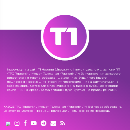
Інформація на сайті Т1 Новини (t1news.tv) є інтелектуальною власністю ПП
«ТРО Тернопіль-Медіа» (Телеканал «Тернопіль1»). За повного чи часткового
використання текстів, зображень, відео чи за будь-якого іншого
поширення інформації «Т1 Новини» гіперпосилання на сайт t1news.tv – є
обов'язковим. Матеріали з позначкою «R», а також в рубриках «Новини
компаній» і «Передвиборча агітація» публікуються на правах реклами.
© 2026 ТРО Тернопіль-Медіа» (Телеканал «Тернопіль1»). Всі права збережено.
За зміст рекламної інформації відповідальність несе рекламодавець.