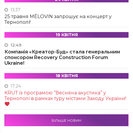
13:37
25 травня MÉLOVIN запрошує на концерт у
Тернополі!
19 КВІТНЯ
12:49
Компанія «Креатор-Буд» стала генеральним
спонсором Recovery Construction Forum
Ukraine!
18 КВІТНЯ
17:24
KRUТ із програмою “Весняна акустика” у
Тернополі в рамках туру містами Заходу України!
БІЛЬШЕ НОВИН