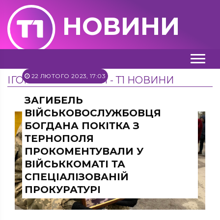
НОВИНИ
22 ЛЮТОГО 2023, 17:03
ІГОР ГУСЄВ АРХІВИ - Т1 НОВИНИ
ЗАГИБЕЛЬ
ВІЙСЬКОВОСЛУЖБОВЦЯ
БОГДАНА ПОКІТКА З
ТЕРНОПОЛЯ
ПРОКОМЕНТУВАЛИ У
ВІЙСЬККОМАТІ ТА
СПЕЦІАЛІЗОВАНІЙ
ПРОКУРАТУРІ