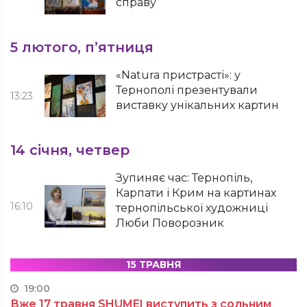
справу
5 лютого, п’ятниця
«Natura пристрасті»: у
Тернополі презентували
13:23
виставку унікальних картин
14 січня, четвер
Зупиняє час: Тернопіль,
Карпати і Крим на картинах
16:10
тернопільської художниці
Люби Поворозник
15 ТРАВНЯ
19:00
Вже 17 травня SHUMEI виступить з сольним