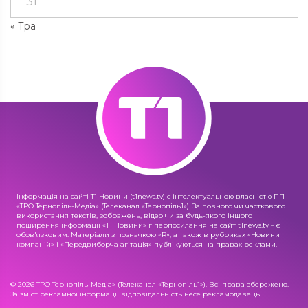
31
« Тра
Інформація на сайті Т1 Новини (t1news.tv) є інтелектуальною власністю ПП
«ТРО Тернопіль-Медіа» (Телеканал «Тернопіль1»). За повного чи часткового
використання текстів, зображень, відео чи за будь-якого іншого
поширення інформації «Т1 Новини» гіперпосилання на сайт t1news.tv – є
обов'язковим. Матеріали з позначкою «R», а також в рубриках «Новини
компаній» і «Передвиборча агітація» публікуються на правах реклами.
© 2026 ТРО Тернопіль-Медіа» (Телеканал «Тернопіль1»). Всі права збережено.
За зміст рекламної інформації відповідальність несе рекламодавець.