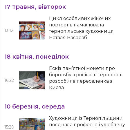
17 травня, вівторок
Цикл особливих жіночих
портретів намалювала
13:12
тернопільська художниця
Наталя Басараб
18 квітня, понеділок
Ескіз пам’ятної монети про
боротьбу з росією в Тернополі
16:22
розробила переселенка з
Києва
10 березня, середа
Художниця із Тернопільщини
поєднала професію і улюблену
15:20