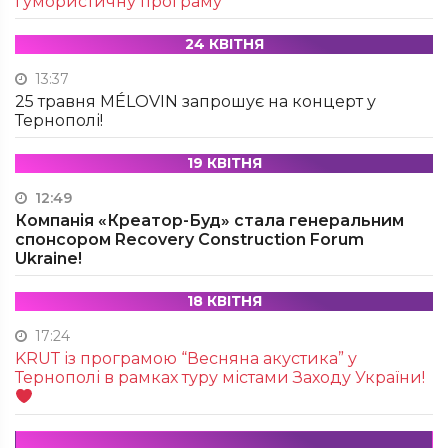
гумористичну програму
24 КВІТНЯ
13:37
25 травня MÉLOVIN запрошує на концерт у
Тернополі!
19 КВІТНЯ
12:49
Компанія «Креатор-Буд» стала генеральним
спонсором Recovery Construction Forum
Ukraine!
18 КВІТНЯ
17:24
KRUТ із програмою “Весняна акустика” у
Тернополі в рамках туру містами Заходу України!