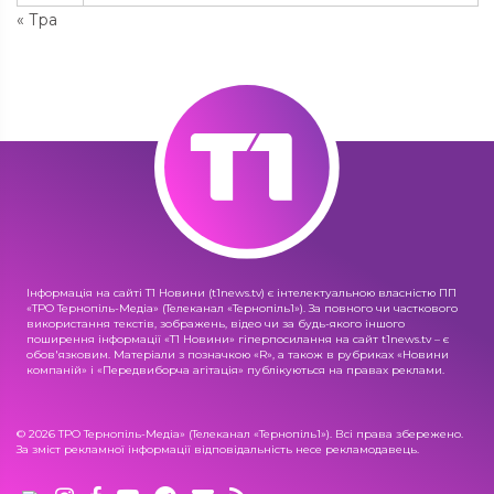
« Тра
Інформація на сайті Т1 Новини (t1news.tv) є інтелектуальною власністю ПП
«ТРО Тернопіль-Медіа» (Телеканал «Тернопіль1»). За повного чи часткового
використання текстів, зображень, відео чи за будь-якого іншого
поширення інформації «Т1 Новини» гіперпосилання на сайт t1news.tv – є
обов'язковим. Матеріали з позначкою «R», а також в рубриках «Новини
компаній» і «Передвиборча агітація» публікуються на правах реклами.
© 2026 ТРО Тернопіль-Медіа» (Телеканал «Тернопіль1»). Всі права збережено.
За зміст рекламної інформації відповідальність несе рекламодавець.