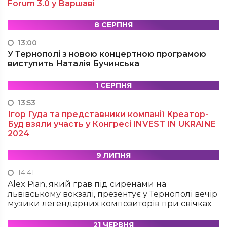
Forum 3.0 у Варшаві
8 СЕРПНЯ
13:00
У Тернополі з новою концертною програмою
виступить Наталія Бучинська
1 СЕРПНЯ
13:53
Ігор Гуда та представники компанії Креатор-
Буд взяли участь у Конгресі INVEST IN UKRAINE
2024
9 ЛИПНЯ
14:41
Alex Pian, який грав під сиренами на
львівському вокзалі, презентує у Тернополі вечір
музики легендарних композиторів при свічках
21 ЧЕРВНЯ