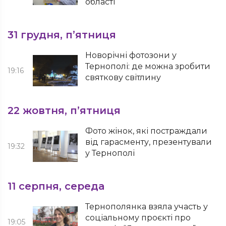
області
31 грудня, п’ятниця
Новорічні фотозони у
Тернополі: де можна зробити
19:16
святкову світлину
22 жовтня, п’ятниця
Фото жінок, які постраждали
від гарасменту, презентували
19:32
у Тернополі
11 серпня, середа
Тернополянка взяла участь у
соціальному проєкті про
19:05