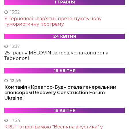
1 ТРАВНЯ
13:32
У Тернополі «вар’яти» презентують нову
гумористичну програму
24 КВІТНЯ
13:37
25 травня MÉLOVIN запрошує на концерт у
Тернополі!
19 КВІТНЯ
12:49
Компанія «Креатор-Буд» стала генеральним
спонсором Recovery Construction Forum
Ukraine!
18 КВІТНЯ
17:24
KRUТ із програмою “Весняна акустика” у