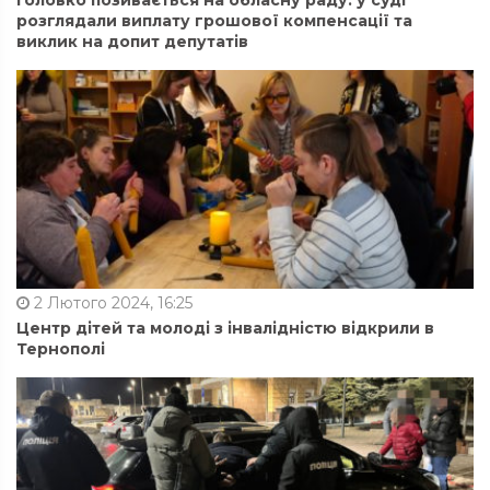
Головко позивається на обласну раду: у суді
розглядали виплату грошової компенсації та
виклик на допит депутатів
2 Лютого 2024, 16:25
Центр дітей та молоді з інвалідністю відкрили в
Тернополі