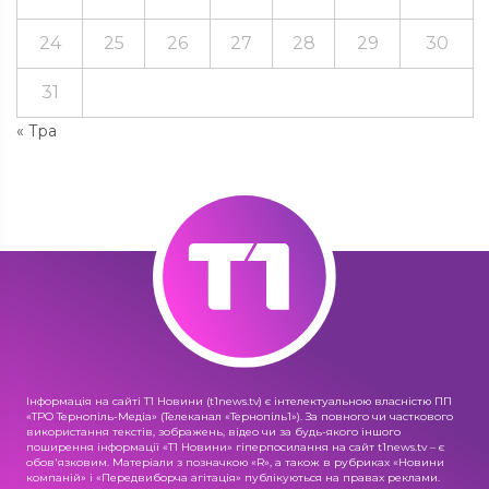
24
25
26
27
28
29
30
31
« Тра
Інформація на сайті Т1 Новини (t1news.tv) є інтелектуальною власністю ПП
«ТРО Тернопіль-Медіа» (Телеканал «Тернопіль1»). За повного чи часткового
використання текстів, зображень, відео чи за будь-якого іншого
поширення інформації «Т1 Новини» гіперпосилання на сайт t1news.tv – є
обов'язковим. Матеріали з позначкою «R», а також в рубриках «Новини
компаній» і «Передвиборча агітація» публікуються на правах реклами.