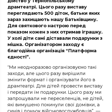
дійство у Тернопільському
драмтеатрі. Цього разу виставу
переглядають 500 діток, батьки яких
зараз захищають нашу Батьківщину.
Для святкового настрою перед
показом кожен з них отримав іграшку.
У холі діти самі діставали подарунки з
мішка. Організатором заходу є
благодійна організація “Платформа
єдності”.
“Ми неодноразово організовуємо такі
заходи, але цього разу вирішили
змінити формат і організувати його в
драмтеатрі. Для дітей провести виставу
і передати їм подарунки. Цього разу ми
запрошували не переселенців, не дітей,
які вимушено покинули свої домівки, а
синів і доньок військовослужбовців”, —