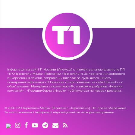
Інформація на сайті Т1 Новини (t1news.tv) є інтелектуальною власністю ПП
«ТРО Тернопіль-Медіа» (Телеканал «Тернопіль1»). За повного чи часткового
використання текстів, зображень, відео чи за будь-якого іншого
поширення інформації «Т1 Новини» гіперпосилання на сайт t1news.tv – є
обов'язковим. Матеріали з позначкою «R», а також в рубриках «Новини
компаній» і «Передвиборча агітація» публікуються на правах реклами.
© 2026 ТРО Тернопіль-Медіа» (Телеканал «Тернопіль1»). Всі права збережено.
За зміст рекламної інформації відповідальність несе рекламодавець.