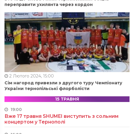
переправити ухилянта через кордон
2 Лютого 2024, 15:00
Сім нагород привезли з другого туру Чемпіонату
України тернопільські флорболісти
15 ТРАВНЯ
19:00
Вже 17 травня SHUMEI виступить з сольним
концертом у Тернополі