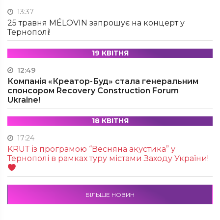
13:37
25 травня MÉLOVIN запрошує на концерт у
Тернополі!
19 КВІТНЯ
12:49
Компанія «Креатор-Буд» стала генеральним
спонсором Recovery Construction Forum
Ukraine!
18 КВІТНЯ
17:24
KRUТ із програмою “Весняна акустика” у
Тернополі в рамках туру містами Заходу України!
БІЛЬШЕ НОВИН