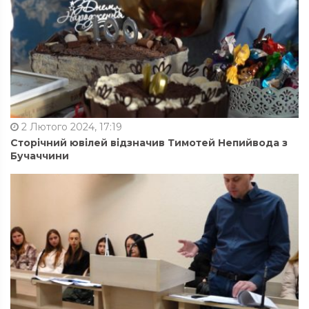
2 Лютого 2024, 17:19
Сторічний ювілей відзначив Тимотей Непийвода з
Бучаччини