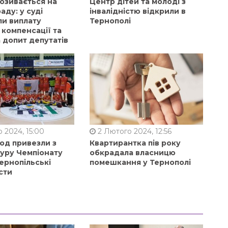
позивається на
Центр дітей та молоді з
аду: у суді
інвалідністю відкрили в
ли виплату
Тернополі
 компенсації та
 допит депутатів
 2024, 15:00
2 Лютого 2024, 12:56
од привезли з
Квартирантка пів року
туру Чемпіонату
обкрадала власницю
ернопільські
помешкання у Тернополі
сти