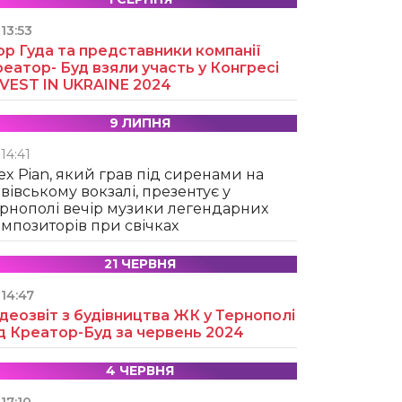
13:53
ор Гуда та представники компанії
еатор- Буд взяли участь у Конгресі
NVEST IN UKRAINE 2024
9 ЛИПНЯ
14:41
ex Pian, який грав під сиренами на
вівському вокзалі, презентує у
рнополі вечір музики легендарних
мпозиторів при свічках
21 ЧЕРВНЯ
14:47
деозвіт з будівництва ЖК у Тернополі
д Креатор-Буд за червень 2024
4 ЧЕРВНЯ