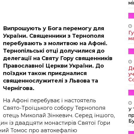
мі
Випрошують у Бога перемогу для
Гу
України. Священники з Тернополя
м
перебувають з молитвою на Афоні.
Тернопільські отці долучилися до
делегації на Святу Гору священників
Православної Церкви України. До
Де
поїздки також приєдналися
уч
Co
священнослужителі з Львова та
Чернігова.
На Афоні перебуває і настоятель
Свято-Троїцького собору Тернополя
У
отець Миколай Зінкевич. Серед іншого,
п
Б
ин із двадцяти монастирів Святої Гори
аний Томос про автокефалію