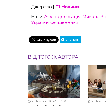
Джерело |
Т1 Новини
Афон
делегація
Микола Зі
Мітки:
,
,
України
священники
,
Телеграм
ВІД ТОГО Ж АВТОРА
2 Лютого 2024, 17:19
2 Лютого