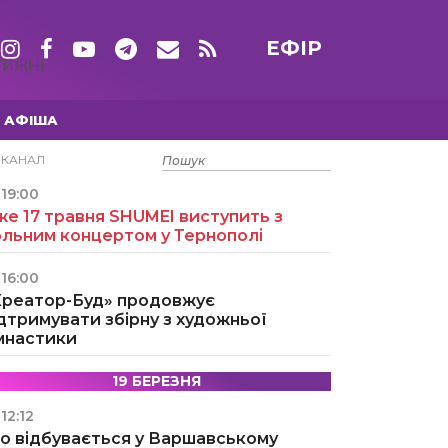
ЕФІР
ТИЖНІ
АФІША
15 ТРАВНЯ
ЕКАНАЛ
19:00
е 17 травня SHUMEI виступить з
ольним концертом у Тернополі
16:00
Креатор-Буд» продовжує
дтримувати збірну з художньої
імнастики
19 БЕРЕЗНЯ
12:12
о відбувається у Варшавському