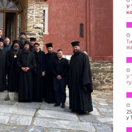
У 
к
Т
ві
У 
г
25
у 