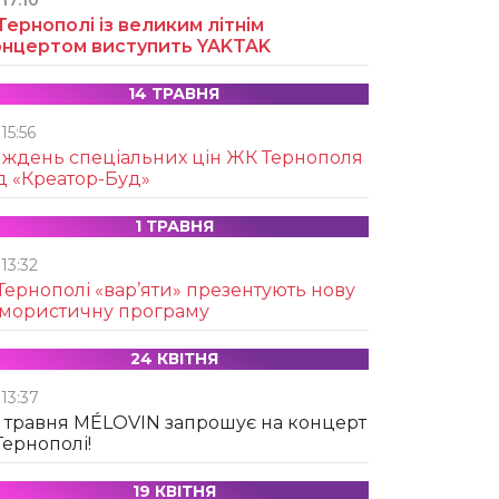
17:10
Тернополі із великим літнім
онцертом виступить YAKTAK
14 ТРАВНЯ
15:56
иждень спеціальних цін ЖК Тернополя
д «Креатор-Буд»
1 ТРАВНЯ
13:32
Тернополі «вар’яти» презентують нову
умористичну програму
24 КВІТНЯ
13:37
 травня MÉLOVIN запрошує на концерт
Тернополі!
19 КВІТНЯ