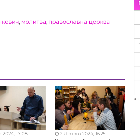
нкевич
молитва
православна церква
,
,
« 
 2024, 17:08
2 Лютого 2024, 16:25