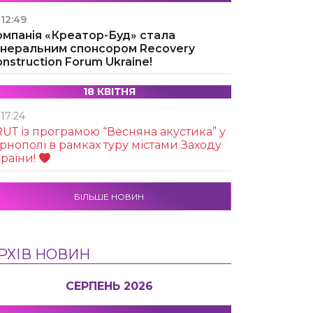
12:49
омпанія «Креатор-Буд» стала
енеральним спонсором Recovery
nstruction Forum Ukraine!
18 КВІТНЯ
17:24
UТ із програмою “Весняна акустика” у
рнополі в рамках туру містами Заходу
раїни!
БІЛЬШЕ НОВИН
РХІВ НОВИН
СЕРПЕНЬ 2026