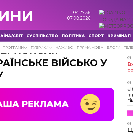
ИНИ
04:27:38
07.08.2026
ПОГОДА НА 2 
АЇНА/СВІТ
СУСПІЛЬСТВО
ПОЛІТИКА
СПОРТ
КРИМІНАЛ
ТЕРНОПОЛЯ
ПРОГРАМИ
РУБРИКИ
НАЖИВО
ПРЯМА МОВА
БЛОГИ
ТЕЛ
РАЇНСЬКЕ ВІЙСЬКО У
Вж
с
У
«
пі
г
Щ