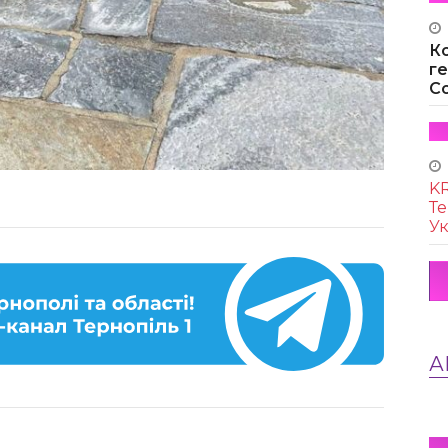
К
г
Co
KR
Те
Ук
А