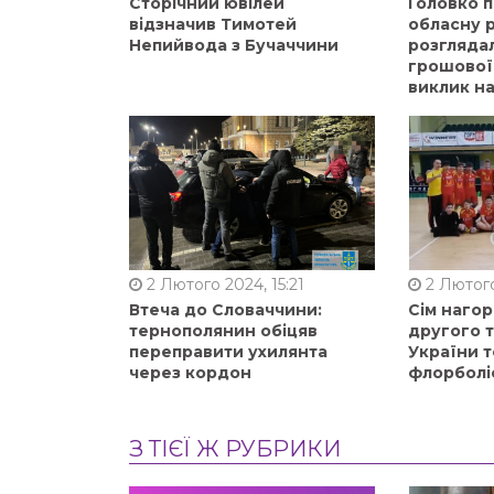
Сторічний ювілей
Головко 
відзначив Тимотей
обласну р
Непийвода з Бучаччини
розгляда
грошової
виклик на
2 Лютого 2024, 15:21
2 Лютого
Втеча до Словаччини:
Сім нагор
тернополянин обіцяв
другого 
переправити ухилянта
України т
через кордон
флорболі
З ТІЄЇ Ж РУБРИКИ