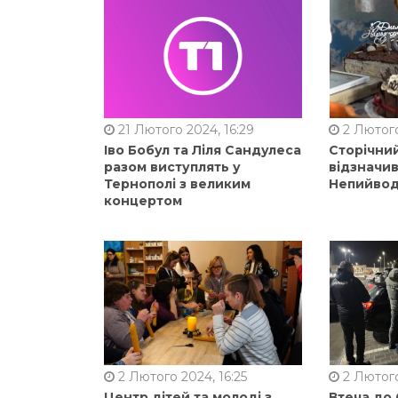
21 Лютого 2024, 16:29
2 Лютого
Іво Бобул та Ліля Сандулеса
Сторічни
разом виступлять у
відзначи
Тернополі з великим
Непийвод
концертом
2 Лютого 2024, 16:25
2 Лютого
Центр дітей та молоді з
Втеча до