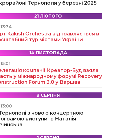
крорайоні Тернополя у березні 2025
21 ЛЮТОГО
13:34
рт Kalush Orchestra відправляється в
асштабний тур містами України
14 ЛИСТОПАДА
15:01
легація компанії Креатор-Буд взяла
асть у міжнародному форумі Recovery
nstruction Forum 3.0 у Варшаві
8 СЕРПНЯ
13:00
 Тернополі з новою концертною
рограмою виступить Наталія
учинська
1 СЕРПНЯ