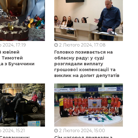
 2024, 17:19
2 Лютого 2024, 17:08
й ювілей
Головко позивається на
в Тимотей
обласну раду: у суді
а з Бучаччини
розглядали виплату
грошової компенсації та
виклик на допит депутатів
 2024, 15:21
2 Лютого 2024, 15:00
 Словаччини:
Сім нагород привезли з