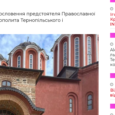
гословення предстоятеля Православної
Іг
Кр
ополита Тернопільського і
I
Al
ль
Те
ко
Ві
ві