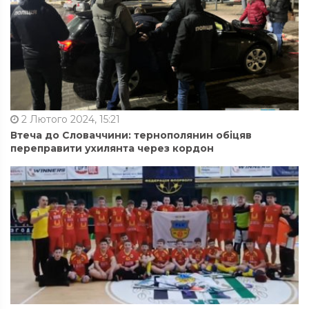
2 Лютого 2024, 15:21
Втеча до Словаччини: тернополянин обіцяв
переправити ухилянта через кордон