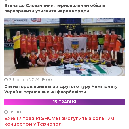
Втеча до Словаччини: тернополянин обіцяв
переправити ухилянта через кордон
2 Лютого 2024, 15:00
Сім нагород привезли з другого туру Чемпіонату
України тернопільські флорболісти
15 ТРАВНЯ
19:00
Вже 17 травня SHUMEI виступить з сольним
концертом у Тернополі