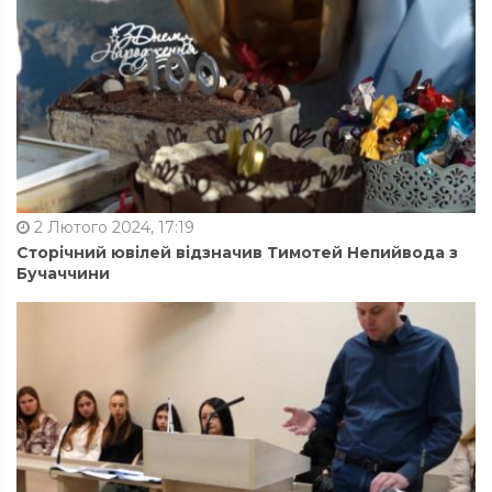
2 Лютого 2024, 17:19
Сторічний ювілей відзначив Тимотей Непийвода з
Бучаччини