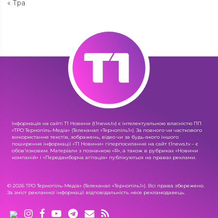
« Тра
Інформація на сайті Т1 Новини (t1news.tv) є інтелектуальною власністю ПП
«ТРО Тернопіль-Медіа» (Телеканал «Тернопіль1»). За повного чи часткового
використання текстів, зображень, відео чи за будь-якого іншого
поширення інформації «Т1 Новини» гіперпосилання на сайт t1news.tv – є
обов'язковим. Матеріали з позначкою «R», а також в рубриках «Новини
компаній» і «Передвиборча агітація» публікуються на правах реклами.
© 2026 ТРО Тернопіль-Медіа» (Телеканал «Тернопіль1»). Всі права збережено.
За зміст рекламної інформації відповідальність несе рекламодавець.