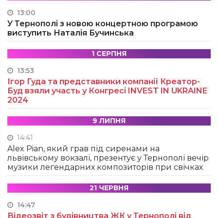
13:00
У Тернополі з новою концертною програмою
виступить Наталія Бучинська
1 СЕРПНЯ
13:53
Ігор Гуда та представники компанії Креатор-
Буд взяли участь у Конгресі INVEST IN UKRAINE
2024
9 ЛИПНЯ
14:41
Alex Pian, який грав під сиренами на
львівському вокзалі, презентує у Тернополі вечір
музики легендарних композиторів при свічках
21 ЧЕРВНЯ
14:47
Відеозвіт з будівництва ЖК у Тернополі від