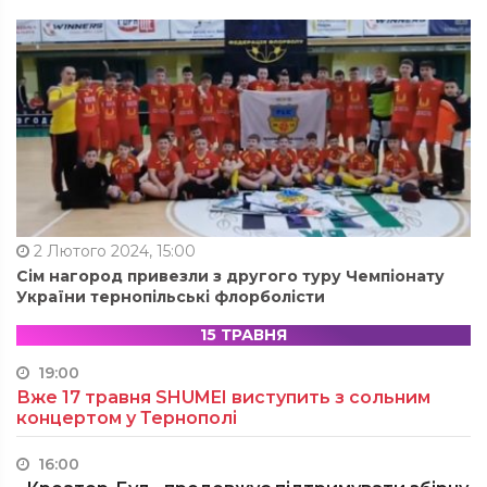
2 Лютого 2024, 15:00
Сім нагород привезли з другого туру Чемпіонату
України тернопільські флорболісти
15 ТРАВНЯ
19:00
Вже 17 травня SHUMEI виступить з сольним
концертом у Тернополі
16:00