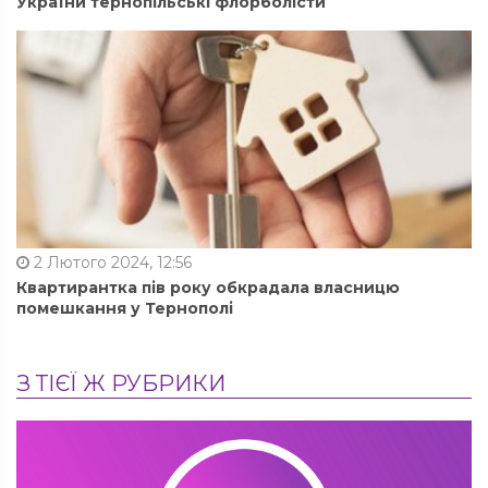
України тернопільські флорболісти
2 Лютого 2024, 12:56
Квартирантка пів року обкрадала власницю
помешкання у Тернополі
З ТІЄЇ Ж РУБРИКИ