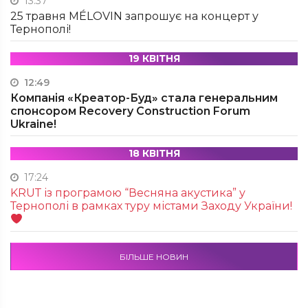
13:37
25 травня MÉLOVIN запрошує на концерт у
Тернополі!
19 КВІТНЯ
12:49
Компанія «Креатор-Буд» стала генеральним
спонсором Recovery Construction Forum
Ukraine!
18 КВІТНЯ
17:24
KRUТ із програмою “Весняна акустика” у
Тернополі в рамках туру містами Заходу України!
БІЛЬШЕ НОВИН