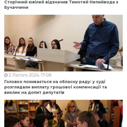
Сторічний ювілей відзначив Тимотей Непийвода з
Бучаччини
2 Лютого 2024, 17:08
Головко позивається на обласну раду: у суді
розглядали виплату грошової компенсації та
виклик на допит депутатів