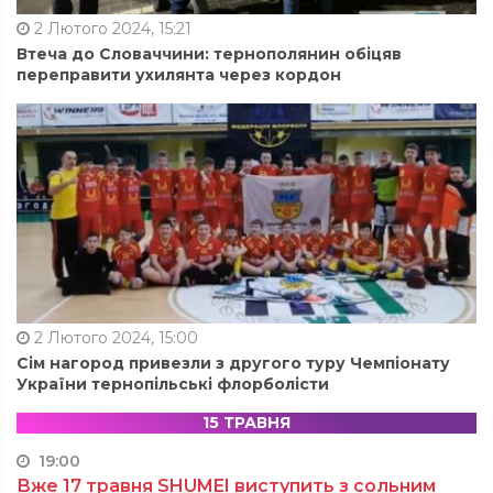
2 Лютого 2024, 15:21
Втеча до Словаччини: тернополянин обіцяв
переправити ухилянта через кордон
2 Лютого 2024, 15:00
Сім нагород привезли з другого туру Чемпіонату
України тернопільські флорболісти
15 ТРАВНЯ
19:00
Вже 17 травня SHUMEI виступить з сольним