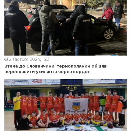
2 Лютого 2024, 15:21
Втеча до Словаччини: тернополянин обіцяв
переправити ухилянта через кордон