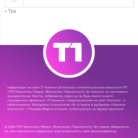
31
« Тра
Інформація на сайті Т1 Новини (t1news.tv) є інтелектуальною власністю ПП
«ТРО Тернопіль-Медіа» (Телеканал «Тернопіль1»). За повного чи часткового
використання текстів, зображень, відео чи за будь-якого іншого
поширення інформації «Т1 Новини» гіперпосилання на сайт t1news.tv – є
обов'язковим. Матеріали з позначкою «R», а також в рубриках «Новини
компаній» і «Передвиборча агітація» публікуються на правах реклами.
© 2026 ТРО Тернопіль-Медіа» (Телеканал «Тернопіль1»). Всі права збережено.
За зміст рекламної інформації відповідальність несе рекламодавець.