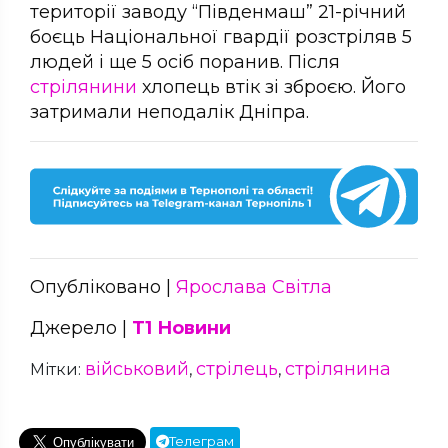
території заводу “Південмаш” 21-річний
боєць Національної гвардії розстріляв 5
людей і ще 5 осіб поранив. Після
стрілянини
хлопець втік зі зброєю. Його
затримали неподалік Дніпра.
Опубліковано |
Ярослава Світла
Джерело |
Т1 Новини
військовий
стрілець
стрілянина
Мітки:
,
,
Телеграм