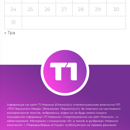
24
25
26
27
28
29
30
31
« Тра
Інформація на сайті Т1 Новини (t1news.tv) є інтелектуальною власністю ПП
«ТРО Тернопіль-Медіа» (Телеканал «Тернопіль1»). За повного чи часткового
використання текстів, зображень, відео чи за будь-якого іншого
поширення інформації «Т1 Новини» гіперпосилання на сайт t1news.tv – є
обов'язковим. Матеріали з позначкою «R», а також в рубриках «Новини
компаній» і «Передвиборча агітація» публікуються на правах реклами.