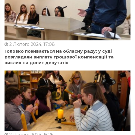
2 Лютого 2024, 17:08
Головко позивається на обласну раду: у суді
розглядали виплату грошової компенсації та
виклик на допит депутатів
2 Лютого 2024, 16:25