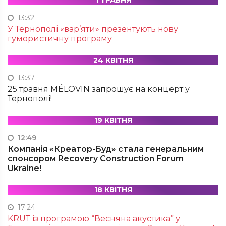
1 ТРАВНЯ
13:32
У Тернополі «вар’яти» презентують нову
гумористичну програму
24 КВІТНЯ
13:37
25 травня MÉLOVIN запрошує на концерт у
Тернополі!
19 КВІТНЯ
12:49
Компанія «Креатор-Буд» стала генеральним
спонсором Recovery Construction Forum
Ukraine!
18 КВІТНЯ
17:24
KRUТ із програмою “Весняна акустика” у