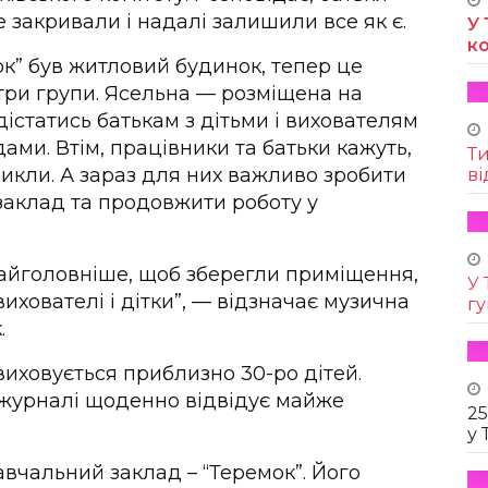
е закривали і надалі залишили все як є.
У 
к
ок” був житловий будинок, тепер це
 три групи. Ясельна — розміщена на
істатись батькам з дітьми і вихователям
ми. Втім, працівники та батьки кажуть,
Т
викли. А зараз для них важливо зробити
ві
 заклад та продовжити роботу у
айголовніше, щоб зберегли приміщення,
У 
ихователі і дітки”, — відзначає музична
г
.
 виховується приблизно 30-ро дітей.
у журналі щоденно відвідує майже
25
у 
авчальний заклад – “Теремок”. Його