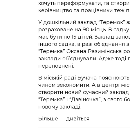
хочуть переформувати, та створит
керівництво та працівники теж пр
У дошкільний заклад “Теремок” за
розраховане на 90 місць. В садку
має бути по 15 дітей. Заклад зап
іншого садка, в разі об’єднання 
“Теремка” Оксана Разимінська ро
заклади об’єднували. Адже тоді п
переповнені.
В міській раді Бучача пояснюють
чином зекономити. А в центрі міс
створити новий сучасний заклад 
“Теремка” і “Дзвіночка”, з свого
новому закладі.
Більше — дивіться.