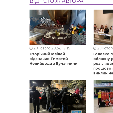
ВІД ТОГО Ж АВТОРА
2 Лютого 2024, 17:19
2 Лютого
Сторічний ювілей
Головко 
відзначив Тимотей
обласну р
Непийвода з Бучаччини
розгляда
грошової
виклик на