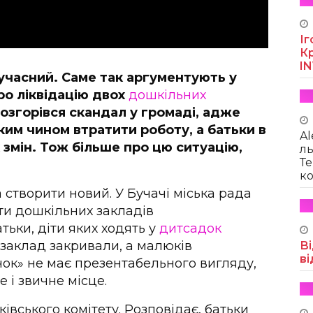
Іг
Кр
I
сучасний. Саме так аргументують у
про ліквідацію двох
дошкільних
розгорівся скандал у громаді, адже
ким чином втратити роботу, а батьки в
Al
 змін. Тож більше про цю ситуацію,
ль
Те
ко
 створити новий. У Бучачі міська рада
и дошкільних закладів
атьки, діти яких ходять у
дитсадок
й заклад закривали, а малюків
Ві
ві
чок» не має презентабельного вигляду,
 і звичне місце.
івського комітету. Розповідає, батьки