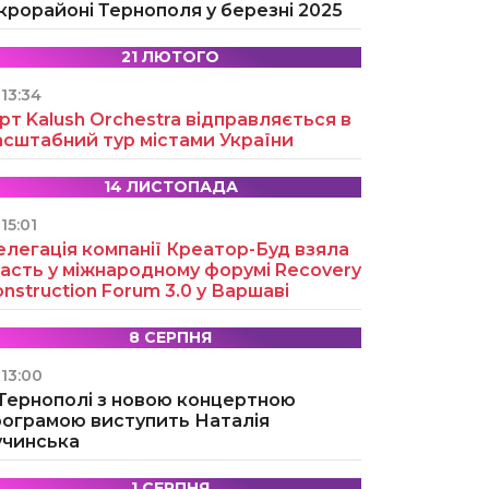
крорайоні Тернополя у березні 2025
21 ЛЮТОГО
13:34
рт Kalush Orchestra відправляється в
асштабний тур містами України
14 ЛИСТОПАДА
15:01
легація компанії Креатор-Буд взяла
асть у міжнародному форумі Recovery
nstruction Forum 3.0 у Варшаві
8 СЕРПНЯ
13:00
 Тернополі з новою концертною
рограмою виступить Наталія
учинська
1 СЕРПНЯ