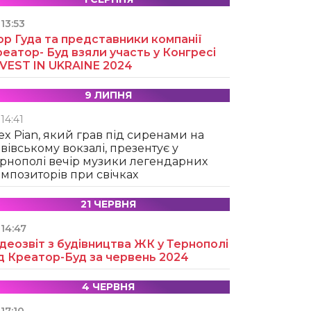
13:53
ор Гуда та представники компанії
еатор- Буд взяли участь у Конгресі
NVEST IN UKRAINE 2024
9 ЛИПНЯ
14:41
ex Pian, який грав під сиренами на
вівському вокзалі, презентує у
рнополі вечір музики легендарних
мпозиторів при свічках
21 ЧЕРВНЯ
14:47
деозвіт з будівництва ЖК у Тернополі
д Креатор-Буд за червень 2024
4 ЧЕРВНЯ