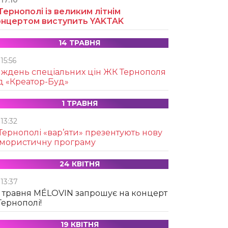
17:10
Тернополі із великим літнім
онцертом виступить YAKTAK
14 ТРАВНЯ
15:56
иждень спеціальних цін ЖК Тернополя
д «Креатор-Буд»
1 ТРАВНЯ
13:32
Тернополі «вар’яти» презентують нову
умористичну програму
24 КВІТНЯ
13:37
 травня MÉLOVIN запрошує на концерт
Тернополі!
19 КВІТНЯ