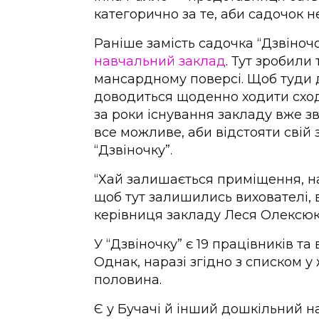
категорично за те, аби садочок н
Раніше замість садочка “Дзвіноч
навчальний заклад
. Тут зробили
мансардному поверсі. Щоб туди д
доводиться щоденно ходити схода
за роки існування закладу вже з
все можливе, аби відстояти свій
“Дзвіночку”.
“Хай залишається приміщення, н
щоб тут залишились вихователі, в
керівниця закладу Леся Олексюк
У “Дзвіночку” є 19 працівників та
Однак, наразі згідно з списком 
половина.
Є у Бучачі й інший дошкільний н