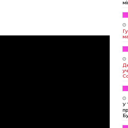
мі
Гу
м
Де
уч
Co
У
п
Б