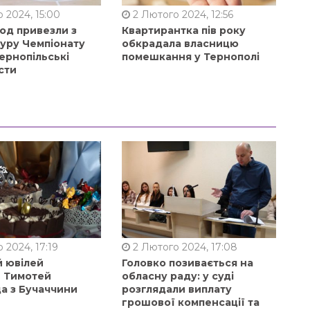
 2024, 15:00
2 Лютого 2024, 12:56
од привезли з
Квартирантка пів року
туру Чемпіонату
обкрадала власницю
ернопільські
помешкання у Тернополі
сти
 2024, 17:19
2 Лютого 2024, 17:08
й ювілей
Головко позивається на
в Тимотей
обласну раду: у суді
а з Бучаччини
розглядали виплату
грошової компенсації та