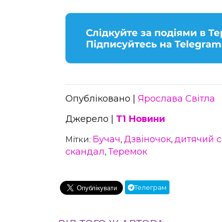
Опубліковано |
Ярослава Світла
Джерело |
Т1 Новини
Бучач
Дзвіночок
дитячий 
Мітки:
,
,
скандал
Теремок
,
Телеграм