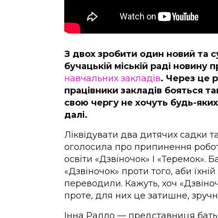
З двох зробити один новий та 
бучацькій міській раді новину 
навчальних закладів
. Через це 
працівники закладів бояться та
свою чергу не хочуть будь-яких
далі.
Ліквідувати два дитячих садки та
оголосила про припинення робот
освіти «Дзвіночок» І «Теремок». Б
«Дзвіночок» проти того, аби їхні
переводили. Кажуть, хоч «Дзвіно
проте, для них це затишне, зручне
Інна Ралло — представниця батьк