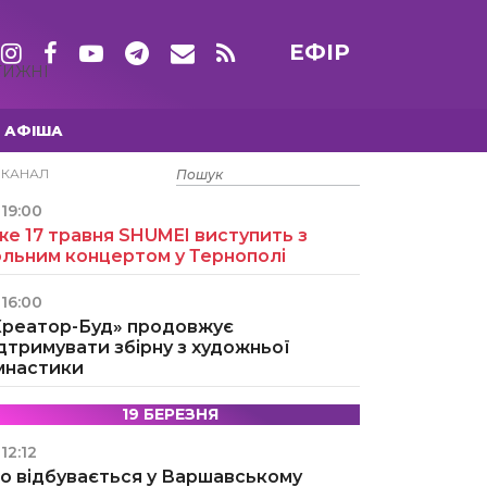
ЕФІР
ТИЖНІ
АФІША
15 ТРАВНЯ
ЕКАНАЛ
19:00
е 17 травня SHUMEI виступить з
ольним концертом у Тернополі
16:00
Креатор-Буд» продовжує
дтримувати збірну з художньої
імнастики
19 БЕРЕЗНЯ
12:12
о відбувається у Варшавському