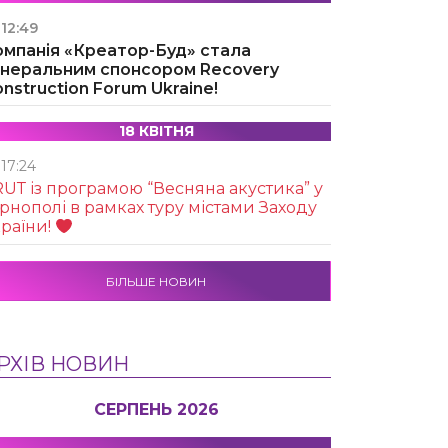
12:49
омпанія «Креатор-Буд» стала
енеральним спонсором Recovery
nstruction Forum Ukraine!
18 КВІТНЯ
17:24
UТ із програмою “Весняна акустика” у
рнополі в рамках туру містами Заходу
раїни!
БІЛЬШЕ НОВИН
РХІВ НОВИН
СЕРПЕНЬ 2026