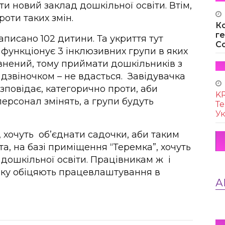
и новий заклад дошкільної освіти. Втім,
оти таких змін.
К
г
писано 102 дитини. Та укриття тут
Co
 функціонує 3 інклюзивних групи в яких
овнений, тому приймати дошкільників з
з дзвіночком – не вдасться. Завідувачка
зповідає, категорично проти, аби
KR
ерсонал змінять, а групи будуть
Те
Ук
, хочуть об’єднати садочки, аби таким
та, на базі приміщення “Теремка”, хочуть
дошкільної освіти. Працівникам ж і
 боку обіцяють працевлаштування в
А