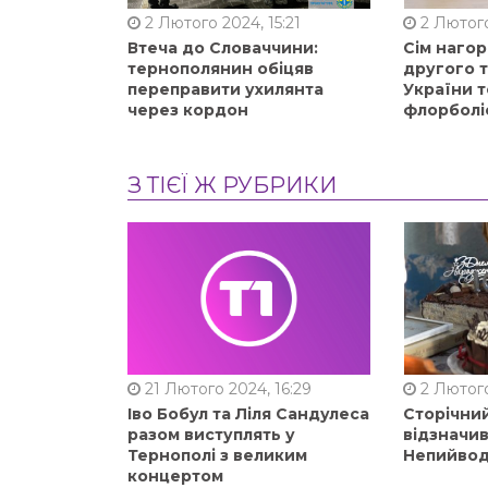
2 Лютого 2024, 15:21
2 Лютого
Втеча до Словаччини:
Сім нагор
тернополянин обіцяв
другого 
переправити ухилянта
України т
через кордон
флорболі
З ТІЄЇ Ж РУБРИКИ
21 Лютого 2024, 16:29
2 Лютого
Іво Бобул та Ліля Сандулеса
Сторічни
разом виступлять у
відзначи
Тернополі з великим
Непийвод
концертом