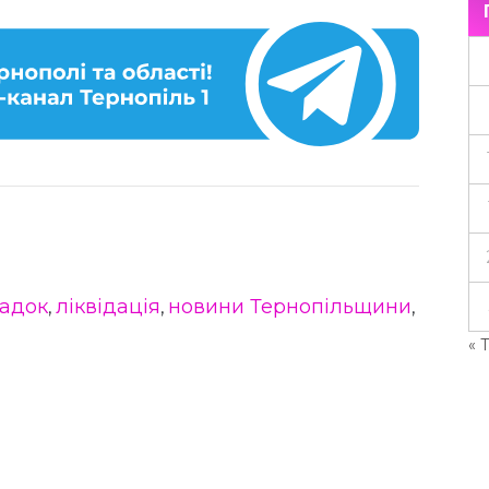
садок
ліквідація
новини Тернопільщини
,
,
,
« 