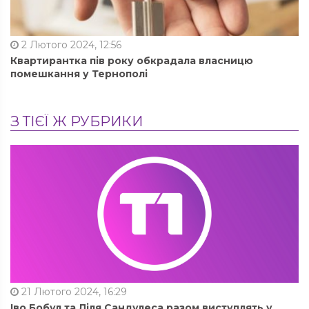
2 Лютого 2024, 12:56
Квартирантка пів року обкрадала власницю
помешкання у Тернополі
З ТІЄЇ Ж РУБРИКИ
21 Лютого 2024, 16:29
Іво Бобул та Ліля Сандулеса разом виступлять у