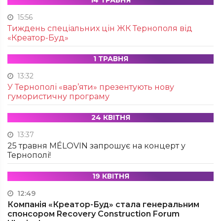
14 ТРАВНЯ
15:56
Тиждень спеціальних цін ЖК Тернополя від
«Креатор-Буд»
1 ТРАВНЯ
13:32
У Тернополі «вар’яти» презентують нову
гумористичну програму
24 КВІТНЯ
13:37
25 травня MÉLOVIN запрошує на концерт у
Тернополі!
19 КВІТНЯ
12:49
Компанія «Креатор-Буд» стала генеральним
спонсором Recovery Construction Forum