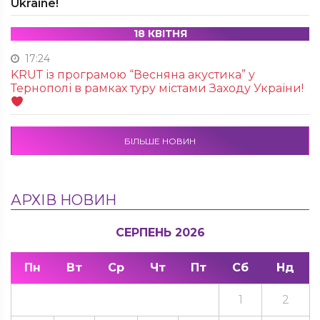
Ukraine!
18 КВІТНЯ
17:24
KRUТ із програмою “Весняна акустика” у
Тернополі в рамках туру містами Заходу України!
БІЛЬШЕ НОВИН
АРХІВ НОВИН
СЕРПЕНЬ 2026
Пн
Вт
Ср
Чт
Пт
Сб
Нд
1
2