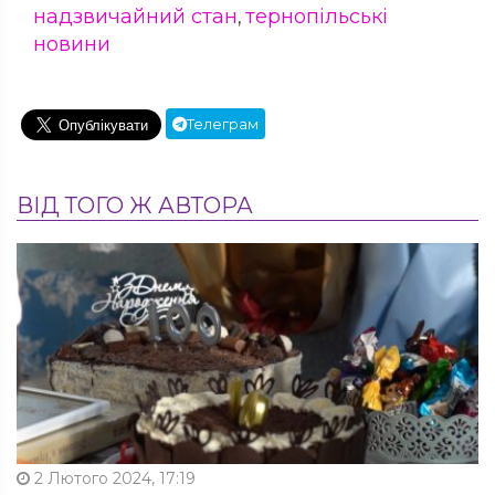
надзвичайний стан
тернопільські
,
новини
Телеграм
ВІД ТОГО Ж АВТОРА
2 Лютого 2024, 17:19