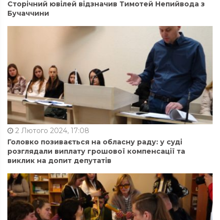
Сторічний ювілей відзначив Тимотей Непийвода з
Бучаччини
2 Лютого 2024, 17:08
Головко позивається на обласну раду: у суді
розглядали виплату грошової компенсації та
виклик на допит депутатів