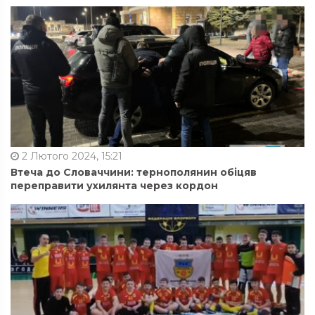
2 Лютого 2024, 15:21
Втеча до Словаччини: тернополянин обіцяв
переправити ухилянта через кордон