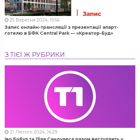
25 Вересня 2024, 15:56
Запис онлайн-трансляції з презентації апарт-
готелю в БФК Central Park — «Креатор-Буд»
З ТІЄЇ Ж РУБРИКИ
21 Лютого 2024, 16:29
Іво Бобул та Ліля Сандулеса разом виступлять у