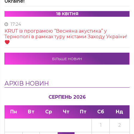
Ukraine!
18 КВІТНЯ
17:24
KRUТ із програмою “Весняна акустика” у
Тернополі в рамках туру містами Заходу України!
БІЛЬШЕ НОВИН
АРХІВ НОВИН
СЕРПЕНЬ 2026
Пн
Вт
Ср
Чт
Пт
Сб
Нд
1
2