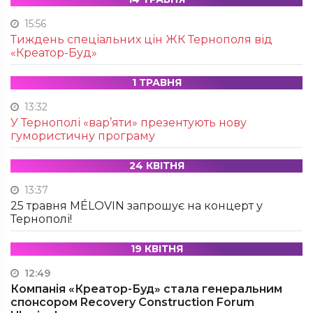
15:56
Тиждень спеціальних цін ЖК Тернополя від
«Креатор-Буд»
1 ТРАВНЯ
13:32
У Тернополі «вар’яти» презентують нову
гумористичну програму
24 КВІТНЯ
13:37
25 травня MÉLOVIN запрошує на концерт у
Тернополі!
19 КВІТНЯ
12:49
Компанія «Креатор-Буд» стала генеральним
спонсором Recovery Construction Forum