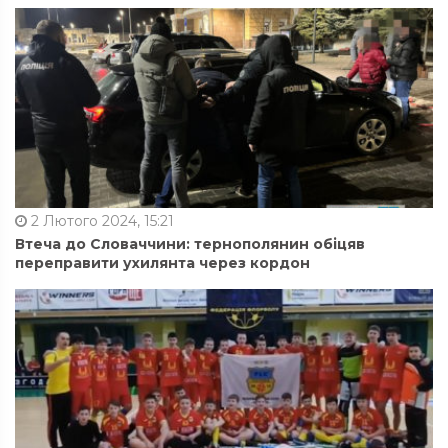
2 Лютого 2024, 15:21
Втеча до Словаччини: тернополянин обіцяв
переправити ухилянта через кордон