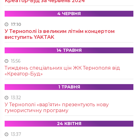
Креатор-Буд за червень 2024
4 ЧЕРВНЯ
17:10
У Тернополі із великим літнім концертом
виступить YAKTAK
14 ТРАВНЯ
15:56
Тиждень спеціальних цін ЖК Тернополя від
«Креатор-Буд»
1 ТРАВНЯ
13:32
У Тернополі «вар’яти» презентують нову
гумористичну програму
24 КВІТНЯ
13:37