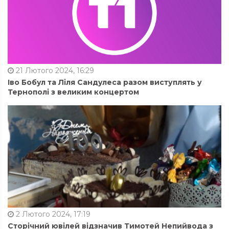
21 Лютого 2024, 16:29
Іво Бобул та Ліля Сандулеса разом виступлять у
Тернополі з великим концертом
2 Лютого 2024, 17:19
Сторічний ювілей відзначив Тимотей Непийвода з