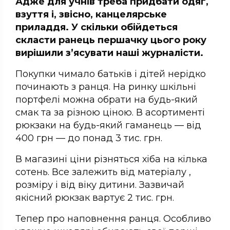
Адже для учнів треба придбати одяг,
взуття і, звісно, канцелярське
приладдя. У скільки обійдеться
скласти ранець першачку цього року
вирішили з’ясувати наші журналісти.
Покупки чимало батьків і дітей нерідко
починають з ранця. На ринку шкільні
портфелі можна обрати на будь-який
смак та за різною ціною. В асортименті
рюкзаки на будь-який гаманець — від
400 грн — до понад 3 тис. грн.
В магазині ціни різняться хіба на кілька
сотень. Все залежить від матеріалу ,
розміру і від віку дитини. Зазвичай
якісний рюкзак вартує 2 тис. грн.
Тепер про наповнення ранця. Особливо