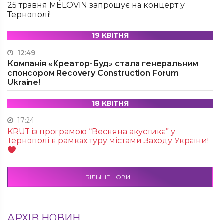
25 травня MÉLOVIN запрошує на концерт у
Тернополі!
19 КВІТНЯ
12:49
Компанія «Креатор-Буд» стала генеральним
спонсором Recovery Construction Forum
Ukraine!
18 КВІТНЯ
17:24
KRUТ із програмою “Весняна акустика” у
Тернополі в рамках туру містами Заходу України!
БІЛЬШЕ НОВИН
АРХІВ НОВИН