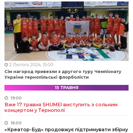
2 Лютого 2024, 15:00
Сім нагород привезли з другого туру Чемпіонату
України тернопільські флорболісти
15 ТРАВНЯ
19:00
Вже 17 травня SHUMEI виступить з сольним
концертом у Тернополі
16:00
«Креатор-Буд» продовжує підтримувати збірну