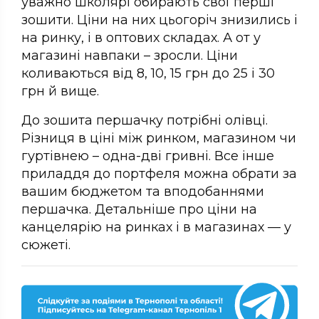
уважно школярі обирають свої перші
зошити. Ціни на них цьогоріч знизились і
на ринку, і в оптових складах. А от у
магазині навпаки – зросли. Ціни
коливаються від 8, 10, 15 грн до 25 і 30
грн й вище.
До зошита першачку потрібні олівці.
Різниця в ціні між ринком, магазином чи
гуртівнею – одна-дві гривні. Все інше
приладдя до портфеля можна обрати за
вашим бюджетом та вподобаннями
першачка. Детальніше про ціни на
канцелярію на ринках і в магазинах — у
сюжеті.