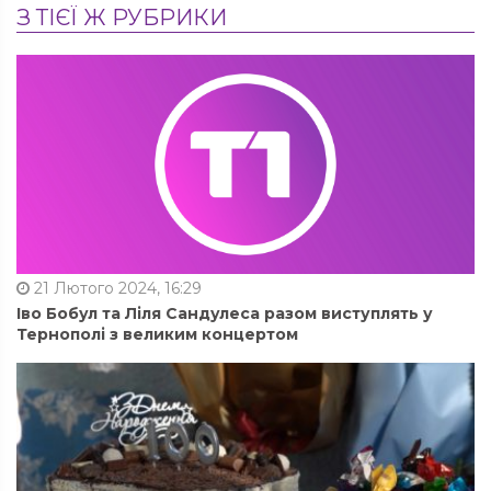
З ТІЄЇ Ж РУБРИКИ
21 Лютого 2024, 16:29
Іво Бобул та Ліля Сандулеса разом виступлять у
Тернополі з великим концертом