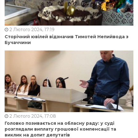
2 Лютого 2024, 17:19
Сторічний ювілей відзначив Тимотей Непийвода з
Бучаччини
2 Лютого 2024, 17:08
Головко позивається на обласну раду: у суді
розглядали виплату грошової компенсації та
виклик на допит депутатів