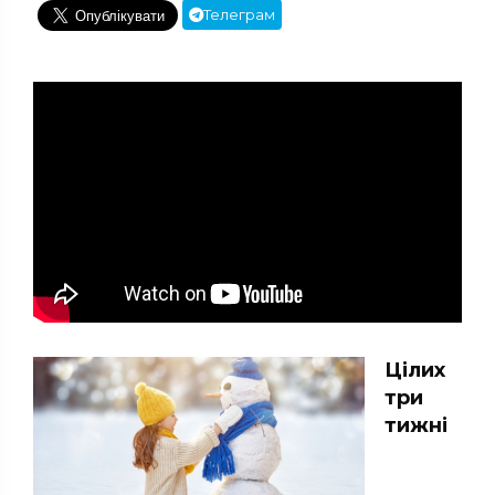
Телеграм
Цілих
три
тижні