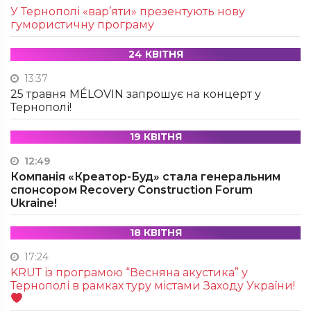
У Тернополі «вар’яти» презентують нову
гумористичну програму
24 КВІТНЯ
13:37
25 травня MÉLOVIN запрошує на концерт у
Тернополі!
19 КВІТНЯ
12:49
Компанія «Креатор-Буд» стала генеральним
спонсором Recovery Construction Forum
Ukraine!
18 КВІТНЯ
17:24
KRUТ із програмою “Весняна акустика” у
Тернополі в рамках туру містами Заходу України!