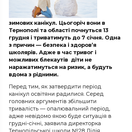
зимових канікул. Цьогоріч вони в
Тернополі та області почнуться 13
грудня і триватимуть до 7 січня. Одна
з причин — безпека і здоров’я
школярів. Адже в час тривог і
можливих блекаутів діти не
наражатимуться на ризик, а будуть
вдома з рідними.
Перед тим, як затвердити період
канікул освітяни радилися. Серед
головних аргументів збільшити
тривалість — опалювальний період,
адже невідомо якою буде ситуація в
грудні-січні, заявила директорка
Тернопільської школи №28 Лілія