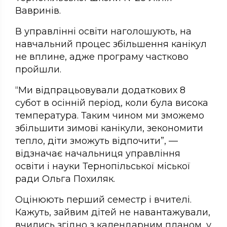
Вавринів.
В управлінні освіти наголошують, на
навчальний процес збільшення канікул
не вплине, адже програму частково
пройшли.
“Ми відпрацьовували додаткових 8
субот в осінній період, коли була висока
температура. Таким чином ми зможемо
збільшити зимові канікули, зекономити
тепло, діти зможуть відпочити”, —
відзначає начальниця управління
освіти і науки Тернопільської міської
ради Ольга Похиляк.
Оцінюють перший семестр і вчителі.
Кажуть, зайвим дітей не навантажували,
вчились згідно з календарним планом, у