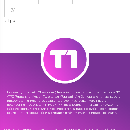
31
« Тра
Інформація на сайті Т1 Новини (t1news.tv) є інтелектуальною власністю ПП
«ТРО Тернопіль-Медіа» (Телеканал «Тернопіль1»). За повного чи часткового
використання текстів, зображень, відео чи за будь-якого іншого
поширення інформації «Т1 Новини» гіперпосилання на сайт t1news.tv – є
обов'язковим. Матеріали з позначкою «R», а також в рубриках «Новини
компаній» і «Передвиборча агітація» публікуються на правах реклами.
© 2026 ТРО Тернопіль-Медіа» (Телеканал «Тернопіль1»). Всі права збережено.