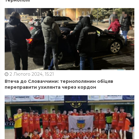
2 Лютого 2024, 15:21
Втеча до Словаччини: тернополянин обіцяв
переправити ухилянта через кордон