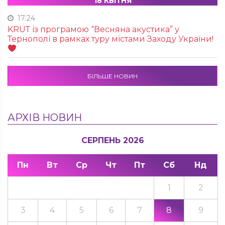
18 КВІТНЯ
17:24
KRUТ із програмою “Весняна акустика” у
Тернополі в рамках туру містами Заходу України!
БІЛЬШЕ НОВИН
АРХІВ НОВИН
СЕРПЕНЬ 2026
Пн
Вт
Ср
Чт
Пт
Сб
Нд
1
2
3
4
5
6
7
8
9