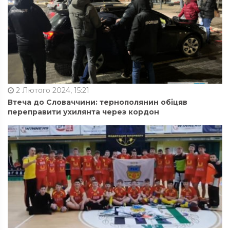
2 Лютого 2024, 15:21
Втеча до Словаччини: тернополянин обіцяв
переправити ухилянта через кордон