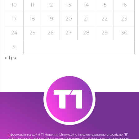
10
11
12
13
14
15
16
17
18
19
20
21
22
23
24
25
26
27
28
29
30
31
« Тра
Інформація на сайті Т1 Новини (t1news.tv) є інтелектуальною власністю ПП
«ТРО Тернопіль-Медіа» (Телеканал «Тернопіль1»). За повного чи часткового