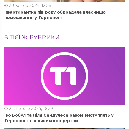
2 Лютого 2024, 12:56
Квартирантка пів року обкрадала власницю
помешкання у Тернополі
З ТІЄЇ Ж РУБРИКИ
21 Лютого 2024, 16:29
Іво Бобул та Ліля Сандулеса разом виступлять у
Тернополі з великим концертом