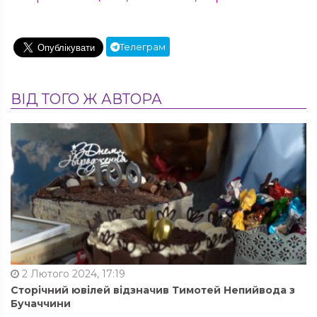
Телеграм
ВІД ТОГО Ж АВТОРА
2 Лютого 2024, 17:19
Сторічний ювілей відзначив Тимотей Непийвода з
Бучаччини