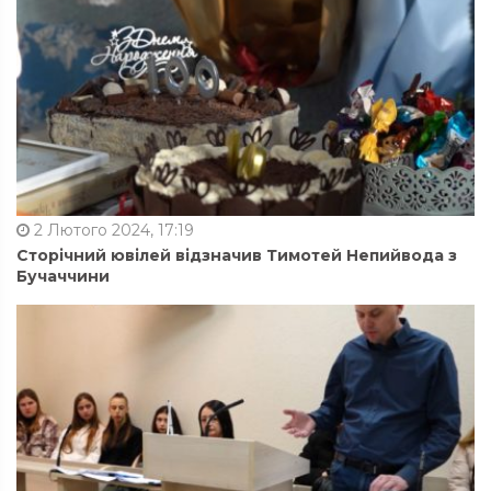
2 Лютого 2024, 17:19
Сторічний ювілей відзначив Тимотей Непийвода з
Бучаччини