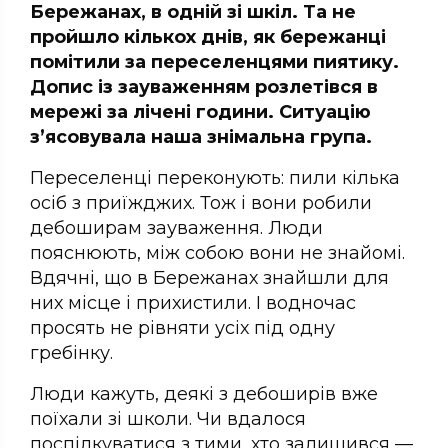
Бережанах, в одній зі шкіл. Та не
пройшло кількох днів, як бережанці
помітили за переселенцями пиятику.
Допис із зауваженням розлетівся в
мережі за лічені години. Ситуацію
з’ясовувала наша знімальна група.
Переселенці переконують: пили кілька
осіб з приїжджих. Тож і вони робили
дебоширам зауваження. Люди
пояснюють, між собою вони не знайомі.
Вдячні, що в Бережанах знайшли для
них місце і прихистили. І водночас
просять не рівняти усіх під одну
гребінку.
Люди кажуть, деякі з дебоширів вже
поїхали зі школи. Чи вдалося
поспілкуватися з тими, хто залишився —