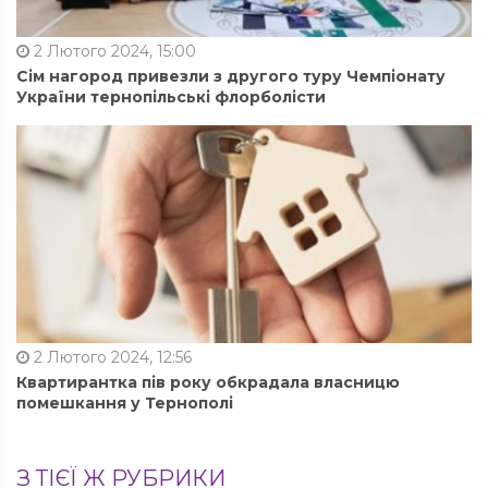
2 Лютого 2024, 15:00
Сім нагород привезли з другого туру Чемпіонату
України тернопільські флорболісти
2 Лютого 2024, 12:56
Квартирантка пів року обкрадала власницю
помешкання у Тернополі
З ТІЄЇ Ж РУБРИКИ