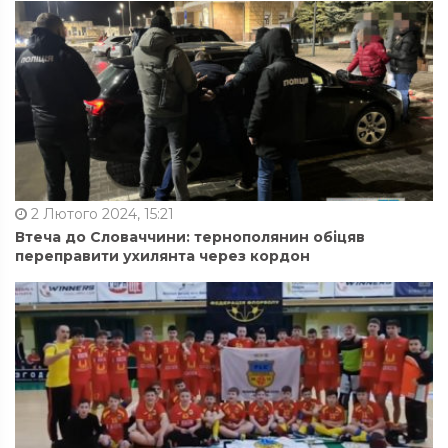
2 Лютого 2024, 15:21
Втеча до Словаччини: тернополянин обіцяв
переправити ухилянта через кордон