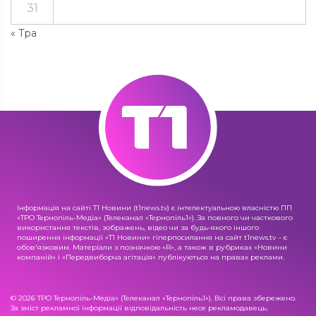
31
« Тра
Інформація на сайті Т1 Новини (t1news.tv) є інтелектуальною власністю ПП
«ТРО Тернопіль-Медіа» (Телеканал «Тернопіль1»). За повного чи часткового
використання текстів, зображень, відео чи за будь-якого іншого
поширення інформації «Т1 Новини» гіперпосилання на сайт t1news.tv – є
обов'язковим. Матеріали з позначкою «R», а також в рубриках «Новини
компаній» і «Передвиборча агітація» публікуються на правах реклами.
© 2026 ТРО Тернопіль-Медіа» (Телеканал «Тернопіль1»). Всі права збережено.
За зміст рекламної інформації відповідальність несе рекламодавець.