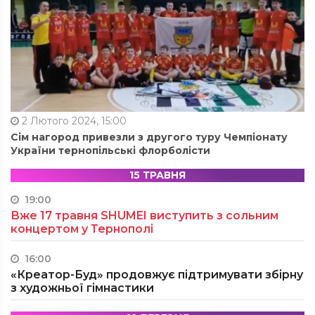
2 Лютого 2024, 15:00
Сім нагород привезли з другого туру Чемпіонату
України тернопільські флорболісти
15 ТРАВНЯ
19:00
Вже 17 травня SHUMEI виступить з сольним
концертом у Тернополі
16:00
«Креатор-Буд» продовжує підтримувати збірну
з художньої гімнастики