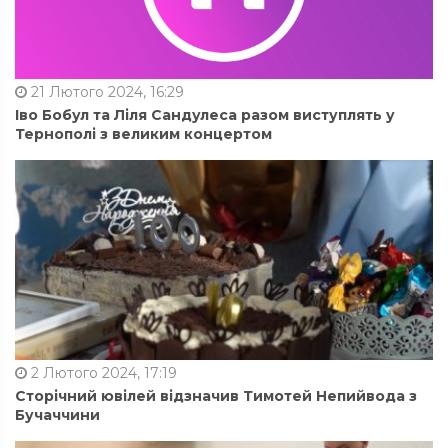
21 Лютого 2024, 16:29
Іво Бобул та Ліля Сандулеса разом виступлять у
Тернополі з великим концертом
2 Лютого 2024, 17:19
Сторічний ювілей відзначив Тимотей Непийвода з
Бучаччини