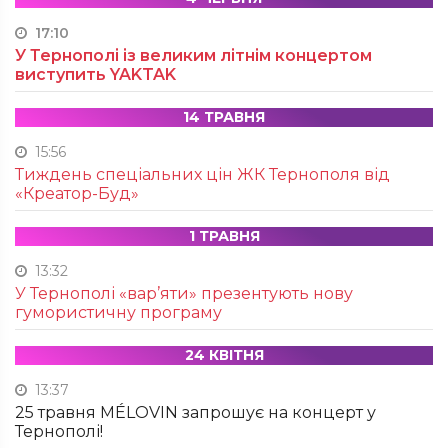
17:10
У Тернополі із великим літнім концертом
виступить YAKTAK
14 ТРАВНЯ
15:56
Тиждень спеціальних цін ЖК Тернополя від
«Креатор-Буд»
1 ТРАВНЯ
13:32
У Тернополі «вар’яти» презентують нову
гумористичну програму
24 КВІТНЯ
13:37
25 травня MÉLOVIN запрошує на концерт у
Тернополі!