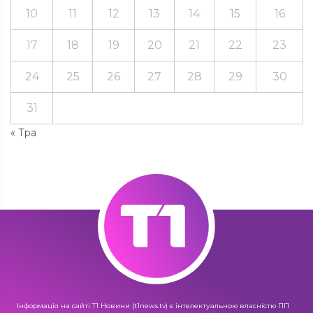
10
11
12
13
14
15
16
17
18
19
20
21
22
23
24
25
26
27
28
29
30
31
« Тра
Інформація на сайті Т1 Новини (t1news.tv) є інтелектуальною власністю ПП