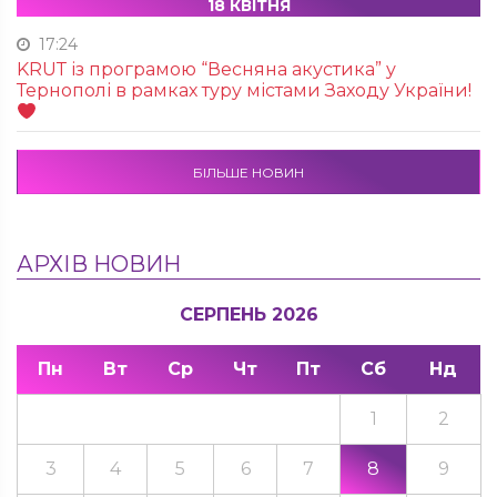
18 КВІТНЯ
17:24
KRUТ із програмою “Весняна акустика” у
Тернополі в рамках туру містами Заходу України!
БІЛЬШЕ НОВИН
АРХІВ НОВИН
СЕРПЕНЬ 2026
Пн
Вт
Ср
Чт
Пт
Сб
Нд
1
2
3
4
5
6
7
8
9