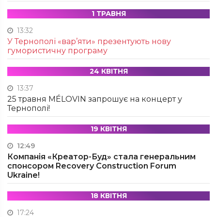
1 ТРАВНЯ
13:32
У Тернополі «вар’яти» презентують нову
гумористичну програму
24 КВІТНЯ
13:37
25 травня MÉLOVIN запрошує на концерт у
Тернополі!
19 КВІТНЯ
12:49
Компанія «Креатор-Буд» стала генеральним
спонсором Recovery Construction Forum
Ukraine!
18 КВІТНЯ
17:24