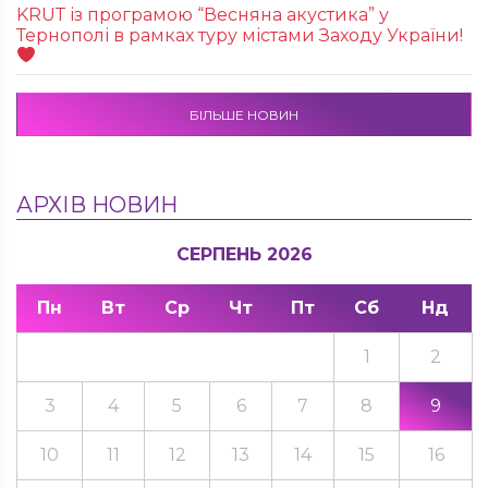
KRUТ із програмою “Весняна акустика” у
Тернополі в рамках туру містами Заходу України!
БІЛЬШЕ НОВИН
АРХІВ НОВИН
СЕРПЕНЬ 2026
Пн
Вт
Ср
Чт
Пт
Сб
Нд
1
2
3
4
5
6
7
8
9
10
11
12
13
14
15
16