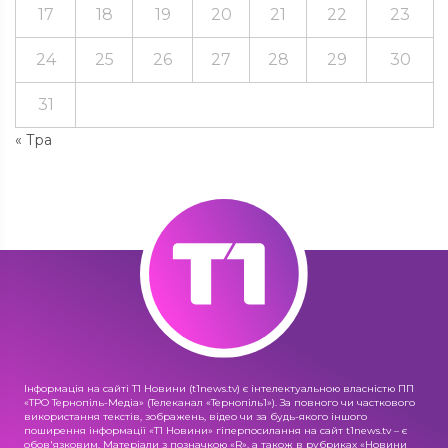
17
18
19
20
21
22
23
24
25
26
27
28
29
30
31
« Тра
Інформація на сайті Т1 Новини (t1news.tv) є інтелектуальною власністю ПП
«ТРО Тернопіль-Медіа» (Телеканал «Тернопіль1»). За повного чи часткового
використання текстів, зображень, відео чи за будь-якого іншого
поширення інформації «Т1 Новини» гіперпосилання на сайт t1news.tv – є
обов'язковим. Матеріали з позначкою «R», а також в рубриках «Новини