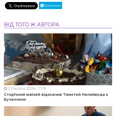
Телеграм
ВІД ТОГО Ж АВТОРА
2 Лютого 2024, 17:19
Сторічний ювілей відзначив Тимотей Непийвода з
Бучаччини