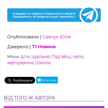
Опубліковано |
Савчук Юлія
Джерело |
Т1 Новини
діти
їдальня
Підгайці
село
Мітки:
,
,
,
,
харчування
Школа
,
Телеграм
ВІД ТОГО Ж АВТОРА