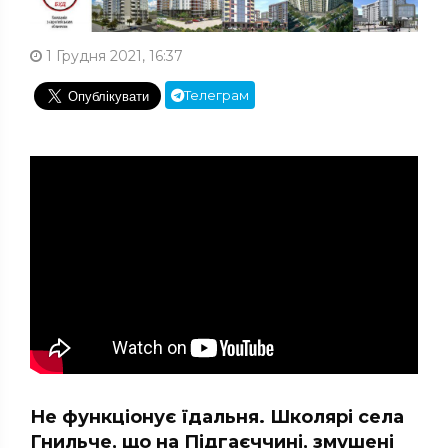
1 Грудня 2021, 16:37
Телеграм
Не функціонує їдальня. Школярі села
Гнильче, що на Підгаєччині, змушені