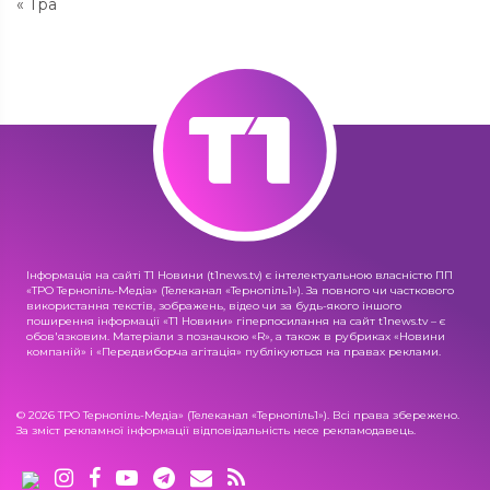
« Тра
Інформація на сайті Т1 Новини (t1news.tv) є інтелектуальною власністю ПП
«ТРО Тернопіль-Медіа» (Телеканал «Тернопіль1»). За повного чи часткового
використання текстів, зображень, відео чи за будь-якого іншого
поширення інформації «Т1 Новини» гіперпосилання на сайт t1news.tv – є
обов'язковим. Матеріали з позначкою «R», а також в рубриках «Новини
компаній» і «Передвиборча агітація» публікуються на правах реклами.
© 2026 ТРО Тернопіль-Медіа» (Телеканал «Тернопіль1»). Всі права збережено.
За зміст рекламної інформації відповідальність несе рекламодавець.