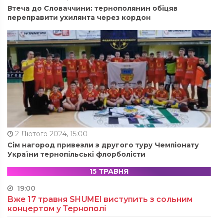
Втеча до Словаччини: тернополянин обіцяв
переправити ухилянта через кордон
2 Лютого 2024, 15:00
Сім нагород привезли з другого туру Чемпіонату
України тернопільські флорболісти
15 ТРАВНЯ
19:00
Вже 17 травня SHUMEI виступить з сольним
концертом у Тернополі