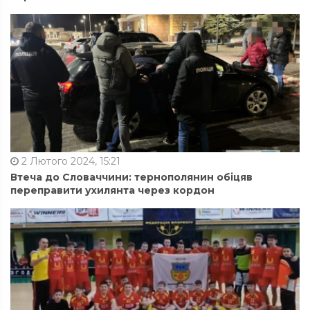
2 Лютого 2024, 15:21
Втеча до Словаччини: тернополянин обіцяв
переправити ухилянта через кордон