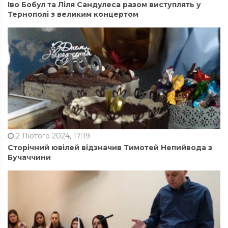
Іво Бобул та Ліля Сандулеса разом виступлять у
Тернополі з великим концертом
2 Лютого 2024, 17:19
Сторічний ювілей відзначив Тимотей Непийвода з
Бучаччини