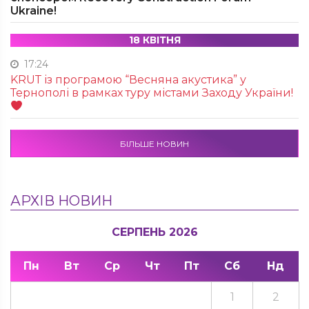
Ukraine!
18 КВІТНЯ
17:24
KRUТ із програмою “Весняна акустика” у
Тернополі в рамках туру містами Заходу України!
БІЛЬШЕ НОВИН
АРХІВ НОВИН
СЕРПЕНЬ 2026
Пн
Вт
Ср
Чт
Пт
Сб
Нд
1
2