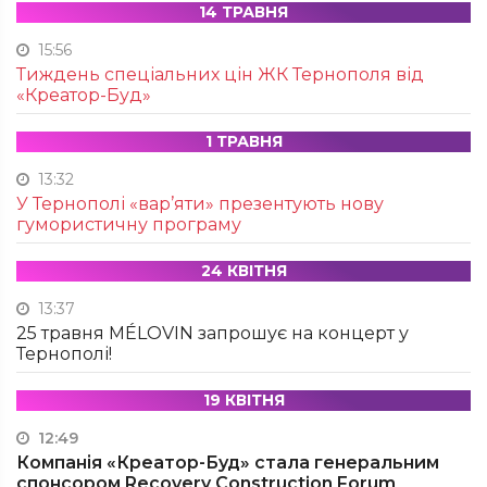
14 ТРАВНЯ
15:56
Тиждень спеціальних цін ЖК Тернополя від
«Креатор-Буд»
1 ТРАВНЯ
13:32
У Тернополі «вар’яти» презентують нову
гумористичну програму
24 КВІТНЯ
13:37
25 травня MÉLOVIN запрошує на концерт у
Тернополі!
19 КВІТНЯ
12:49
Компанія «Креатор-Буд» стала генеральним
спонсором Recovery Construction Forum