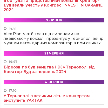
Ігор Гуда та представники компанії Креатор-
Буд взяли участь у Конгресі INVEST IN UKRAINE
2024
9 ЛИПНЯ
14:41
Alex Pian, який грав під сиренами на
львівському вокзалі, презентує у Тернополі вечір
музики легендарних композиторів при свічках
21 ЧЕРВНЯ
14:47
Відеозвіт з будівництва ЖК у Тернополі від
Креатор-Буд за червень 2024
4 ЧЕРВНЯ
17:10
У Тернополі із великим літнім концертом
виступить YAKTAK