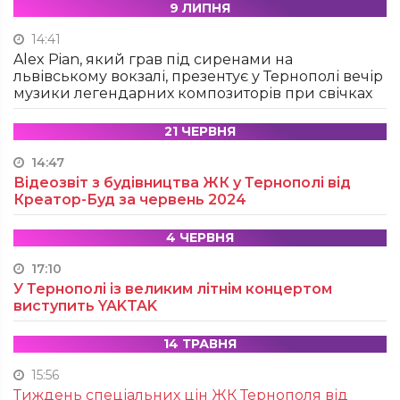
9 ЛИПНЯ
14:41
Alex Pian, який грав під сиренами на
львівському вокзалі, презентує у Тернополі вечір
музики легендарних композиторів при свічках
21 ЧЕРВНЯ
14:47
Відеозвіт з будівництва ЖК у Тернополі від
Креатор-Буд за червень 2024
4 ЧЕРВНЯ
17:10
У Тернополі із великим літнім концертом
виступить YAKTAK
14 ТРАВНЯ
15:56
Тиждень спеціальних цін ЖК Тернополя від