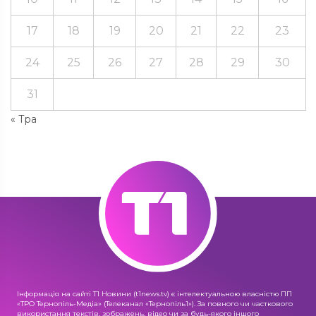
17
18
19
20
21
22
23
24
25
26
27
28
29
30
31
« Тра
Інформація на сайті Т1 Новини (t1news.tv) є інтелектуальною власністю ПП
«ТРО Тернопіль-Медіа» (Телеканал «Тернопіль1»). За повного чи часткового
використання текстів, зображень, відео чи за будь-якого іншого