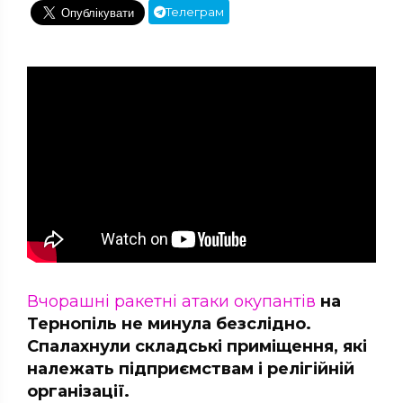
Телеграм
Вчорашні ракетні атаки окупантів
на
Тернопіль не минула безслідно.
Спалахнули складські приміщення, які
належать підприємствам і релігійній
організації.