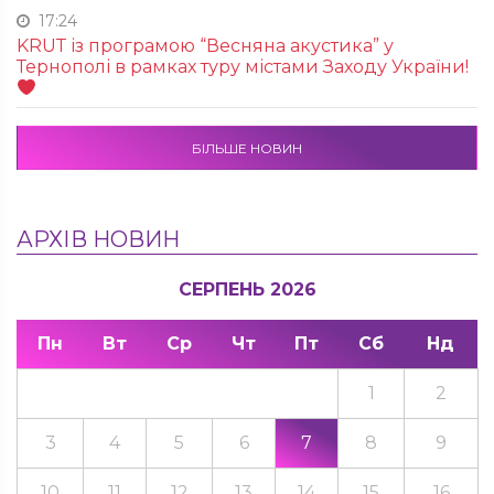
17:24
KRUТ із програмою “Весняна акустика” у
Тернополі в рамках туру містами Заходу України!
БІЛЬШЕ НОВИН
АРХІВ НОВИН
СЕРПЕНЬ 2026
Пн
Вт
Ср
Чт
Пт
Сб
Нд
1
2
3
4
5
6
7
8
9
10
11
12
13
14
15
16