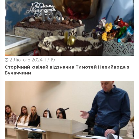
2 Лютого 2024, 17:19
Сторічний ювілей відзначив Тимотей Непийвода з
Бучаччини