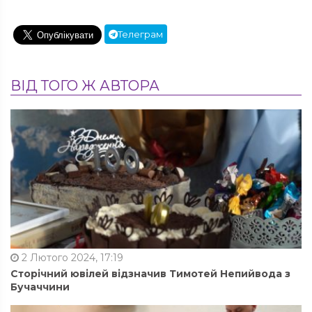
Телеграм
ВІД ТОГО Ж АВТОРА
2 Лютого 2024, 17:19
Сторічний ювілей відзначив Тимотей Непийвода з
Бучаччини