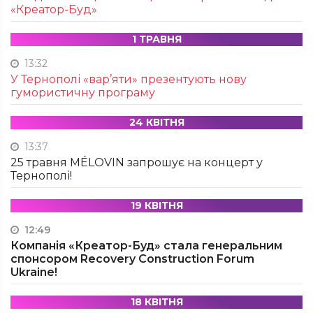
«Креатор-Буд»
1 ТРАВНЯ
13:32
У Тернополі «вар’яти» презентують нову
гумористичну програму
24 КВІТНЯ
13:37
25 травня MÉLOVIN запрошує на концерт у
Тернополі!
19 КВІТНЯ
12:49
Компанія «Креатор-Буд» стала генеральним
спонсором Recovery Construction Forum
Ukraine!
18 КВІТНЯ