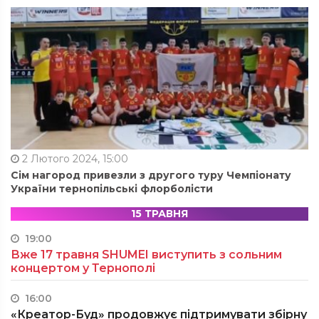
2 Лютого 2024, 15:00
Сім нагород привезли з другого туру Чемпіонату
України тернопільські флорболісти
15 ТРАВНЯ
19:00
Вже 17 травня SHUMEI виступить з сольним
концертом у Тернополі
16:00
«Креатор-Буд» продовжує підтримувати збірну