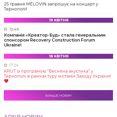
25 травня MÉLOVIN запрошує на концерт у
Тернополі!
19 КВІТНЯ
12:49
Компанія «Креатор-Буд» стала генеральним
спонсором Recovery Construction Forum
Ukraine!
18 КВІТНЯ
17:24
KRUТ із програмою “Весняна акустика” у
Тернополі в рамках туру містами Заходу України!
БІЛЬШЕ НОВИН
АРХІВ НОВИН