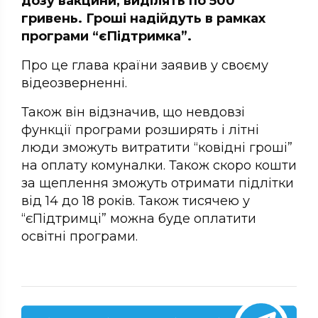
дозу вакцини, виділять по 500
гривень. Гроші надійдуть в рамках
програми “єПідтримка”.
Про це глава країни заявив у своєму
відеозверненні.
Також він відзначив, що невдовзі
функції програми розширять і літні
люди зможуть витратити “ковідні гроші”
на оплату комуналки. Також скоро кошти
за щеплення зможуть отримати підлітки
від 14 до 18 років. Також тисячею у
“єПідтримці” можна буде оплатити
освітні програми.