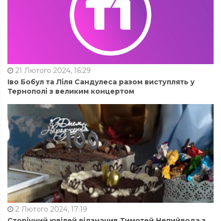
21 Лютого 2024, 16:29
Іво Бобул та Ліля Сандулеса разом виступлять у
Тернополі з великим концертом
2 Лютого 2024, 17:19
Сторічний ювілей відзначив Тимотей Непийвода з