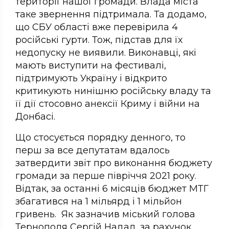
території нашої громади. Влада міста
таке звернення підтримала. Та додамо,
що СБУ області вже перевірила 4
російські гурти. Тож, підстав для їх
недопуску не виявили. Виконавці, які
мають виступити на фестивалі,
підтримують Україну і відкрито
критикують нинішню російську владу та
її дії стосовно анексії Криму і війни на
Донбасі.
Що стосується порядку денного, то
перш за все депутатам вдалось
затвердити звіт про виконання бюджету
громади за перше півріччя 2021 року.
Відтак, за останні 6 місяців бюджет МТГ
збагатився на 1 мільярд і 1 мільйон
гривень. Як зазначив міський голова
Тернополя Сергій Надал, за рахунок