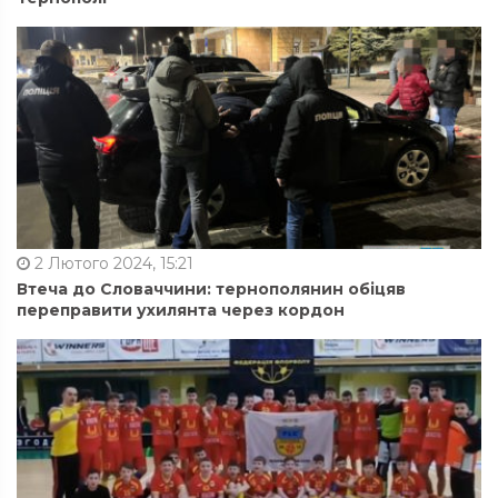
2 Лютого 2024, 15:21
Втеча до Словаччини: тернополянин обіцяв
переправити ухилянта через кордон