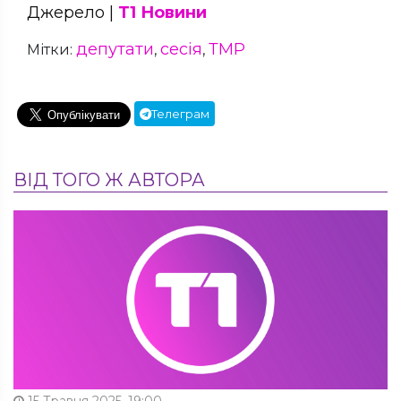
Джерело |
Т1 Новини
депутати
сесія
ТМР
Мітки:
,
,
Телеграм
ВІД ТОГО Ж АВТОРА