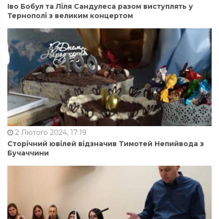
Іво Бобул та Ліля Сандулеса разом виступлять у
Тернополі з великим концертом
2 Лютого 2024, 17:19
Сторічний ювілей відзначив Тимотей Непийвода з
Бучаччини