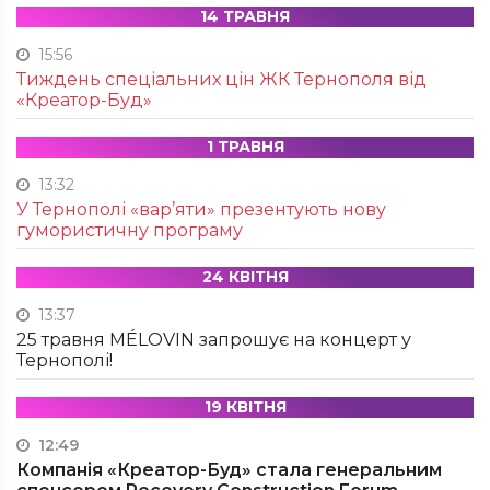
14 ТРАВНЯ
15:56
Тиждень спеціальних цін ЖК Тернополя від
«Креатор-Буд»
1 ТРАВНЯ
13:32
У Тернополі «вар’яти» презентують нову
гумористичну програму
24 КВІТНЯ
13:37
25 травня MÉLOVIN запрошує на концерт у
Тернополі!
19 КВІТНЯ
12:49
Компанія «Креатор-Буд» стала генеральним