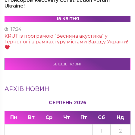
спонсором Recovery Construction Forum
Ukraine!
18 КВІТНЯ
17:24
KRUТ із програмою “Весняна акустика” у
Тернополі в рамках туру містами Заходу України!
БІЛЬШЕ НОВИН
АРХІВ НОВИН
СЕРПЕНЬ 2026
Пн
Вт
Ср
Чт
Пт
Сб
Нд
1
2