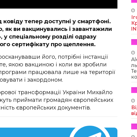
Іг
 ковіду тепер доступні у смартфоні.
Кр
о, як ви вакцинувались і завантажили
I
, у спеціальному розділі одразу
ого сертифікату про щеплення.
росканувавши його, потрібні інстанції
Al
те, якою вакциною і коли ви зробили
ль
Те
 програми працювала лише на території
ко
овувати і закордоном.
ифрової трансформації України Михайло
ожуть приймати громадян європейських
сність європейських документів.
Ві
ві