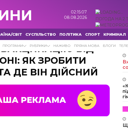
ИНИ
02:15:08
08.08.2026
ПОГОДА НА 2 
АЇНА/СВІТ
СУСПІЛЬСТВО
ПОЛІТИКА
СПОРТ
КРИМІНАЛ
 ВАКЦИНАЦІЮ ВІД
ПРОГРАМИ
РУБРИКИ
НАЖИВО
ПРЯМА МОВА
БЛОГИ
ТЕЛ
ФОНІ: ЯК ЗРОБИТИ
Вж
с
А ДЕ ВІН ДІЙСНИЙ
«
пі
г
Щ