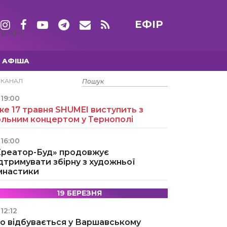
ЕФІР
ТИЖНІ
АФІША
15 ТРАВНЯ
ЕКАНАЛ
19:00
е 17 травня SHUMEI виступить з
ольним концертом у Тернополі
16:00
Креатор-Буд» продовжує
дтримувати збірну з художньої
імнастики
19 БЕРЕЗНЯ
12:12
о відбувається у Варшавському