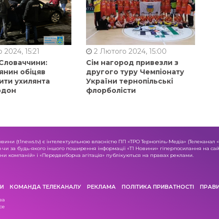
 2024, 15:21
2 Лютого 2024, 15:00
 Словаччини:
Сім нагород привезли з
янин обіцяв
другого туру Чемпіонату
ити ухилянта
України тернопільські
рдон
флорболісти
овини (t1news.tv) є інтелектуальною власністю ПП «ТРО Тернопіль-Медіа» (Телеканал 
о чи за будь-якого іншого поширення інформації «Т1 Новини» гіперпосилання на сайт
и компаній» і «Передвиборча агітація» публікуються на правах реклами.
И
КОМАНДА ТЕЛЕКАНАЛУ
РЕКЛАМА
ПОЛІТИКА ПРИВАТНОСТІ
ПРАВ
ва
се