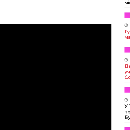
мі
Гу
м
Де
уч
Co
У
п
Б