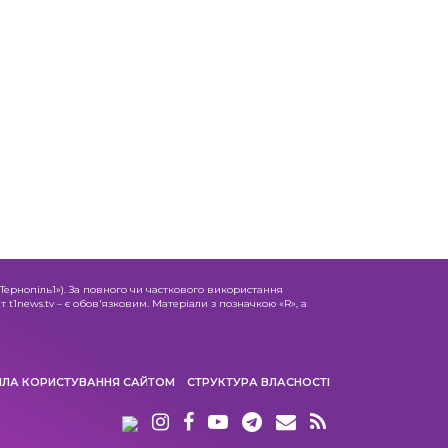
«Тернопіль1»). За повного чи часткового використання
 t1news.tv – є обов'язковим. Матеріали з позначкою «R», а
ИЛА КОРИСТУВАННЯ САЙТОМ
СТРУКТУРА ВЛАСНОСТІ