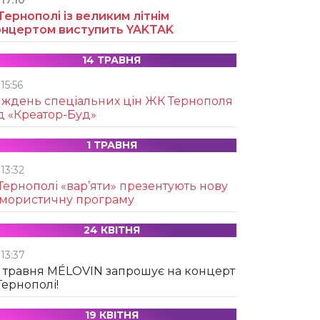
17:10
Тернополі із великим літнім
онцертом виступить YAKTAK
14 ТРАВНЯ
15:56
иждень спеціальних цін ЖК Тернополя
д «Креатор-Буд»
1 ТРАВНЯ
13:32
Тернополі «вар’яти» презентують нову
умористичну програму
24 КВІТНЯ
13:37
 травня MÉLOVIN запрошує на концерт
Тернополі!
19 КВІТНЯ