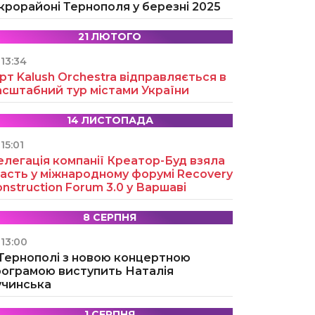
крорайоні Тернополя у березні 2025
21 ЛЮТОГО
13:34
рт Kalush Orchestra відправляється в
асштабний тур містами України
14 ЛИСТОПАДА
15:01
легація компанії Креатор-Буд взяла
асть у міжнародному форумі Recovery
nstruction Forum 3.0 у Варшаві
8 СЕРПНЯ
13:00
 Тернополі з новою концертною
рограмою виступить Наталія
учинська
1 СЕРПНЯ