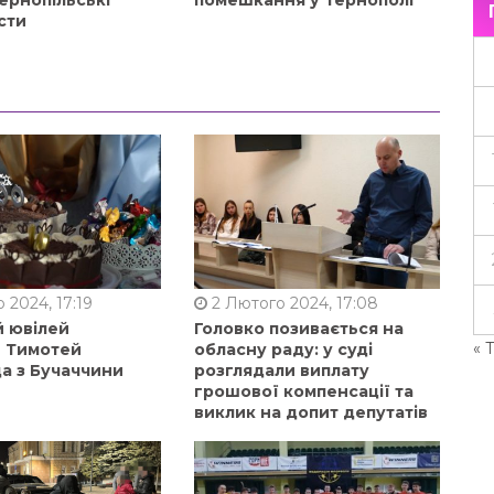
ернопільські
помешкання у Тернополі
сти
 2024, 17:19
2 Лютого 2024, 17:08
й ювілей
Головко позивається на
« 
в Тимотей
обласну раду: у суді
а з Бучаччини
розглядали виплату
грошової компенсації та
виклик на допит депутатів