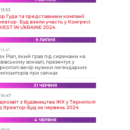
13:53
ор Гуда та представники компанії
еатор- Буд взяли участь у Конгресі
NVEST IN UKRAINE 2024
9 ЛИПНЯ
14:41
ex Pian, який грав під сиренами на
вівському вокзалі, презентує у
рнополі вечір музики легендарних
мпозиторів при свічках
21 ЧЕРВНЯ
14:47
деозвіт з будівництва ЖК у Тернополі
д Креатор-Буд за червень 2024
4 ЧЕРВНЯ