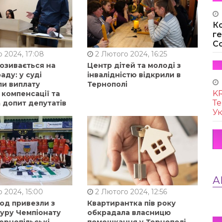
К
г
Co
 2024, 17:08
2 Лютого 2024, 16:25
позивається на
Центр дітей та молоді з
аду: у суді
інвалідністю відкрили в
ли виплату
Тернополі
KR
 компенсації та
Те
 допит депутатів
Ук
А
 2024, 15:00
2 Лютого 2024, 12:56
од привезли з
Квартирантка пів року
туру Чемпіонату
обкрадала власницю