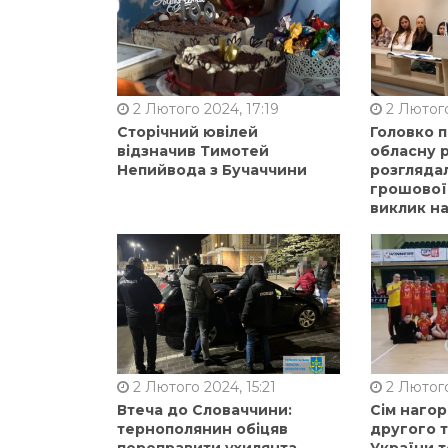
2 Лютого 2024, 17:19
2 Лютого
Сторічний ювілей
Головко 
відзначив Тимотей
обласну р
Непийвода з Бучаччини
розгляда
грошової
виклик на
2 Лютого 2024, 15:21
2 Лютого
Втеча до Словаччини:
Сім нагор
тернополянин обіцяв
другого 