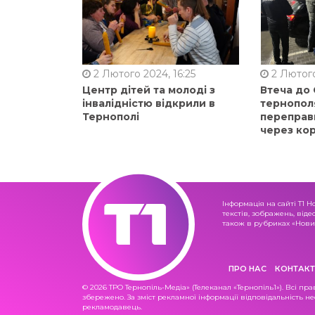
2 Лютого 2024, 16:25
2 Лютого
Центр дітей та молоді з
Втеча до
інвалідністю відкрили в
тернопол
Тернополі
переправ
через ко
Інформація на сайті Т1 Н
текстів, зображень, віде
також в рубриках «Новин
ПРО НАС
КОНТАКТ
© 2026 ТРО Тернопіль-Медіа» (Телеканал «Тернопіль1»). Всі пра
збережено. За зміст рекламної інформації відповідальність не
рекламодавець.