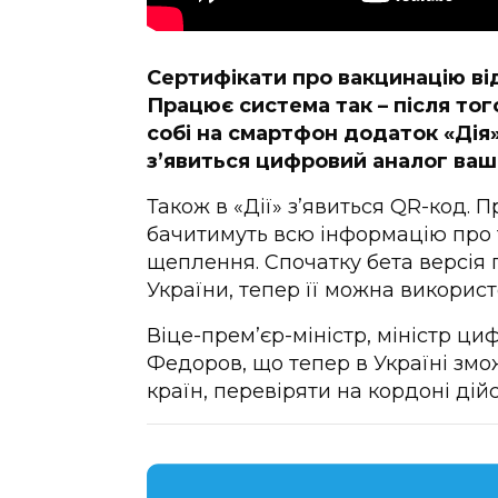
Сертифікати про вакцинацію від
Працює система так – після тог
собі на смартфон додаток «Дія»
з’явиться цифровий аналог ваш
Також в «Дії» з’явиться QR-код. П
бачитимуть всю інформацію про 
щеплення. Спочатку бета версія
України, тепер її можна використ
Віце-прем’єр-міністр, міністр ц
Федоров, що тепер в Україні зм
країн, перевіряти на кордоні дій