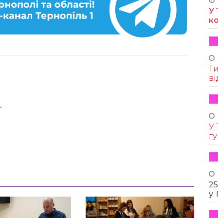
У 
к
Т
ві
т
У 
г
25
у 