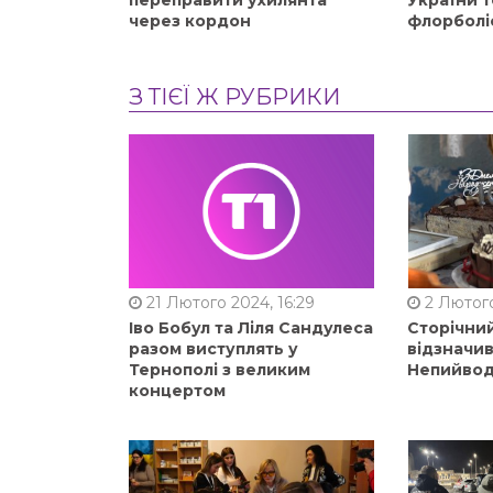
переправити ухилянта
України т
через кордон
флорболі
З ТІЄЇ Ж РУБРИКИ
21 Лютого 2024, 16:29
2 Лютого
Іво Бобул та Ліля Сандулеса
Сторічни
разом виступлять у
відзначи
Тернополі з великим
Непийвод
концертом