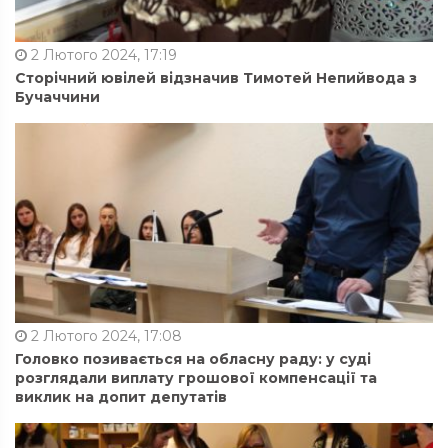
2 Лютого 2024, 17:19
Сторічний ювілей відзначив Тимотей Непийвода з
Бучаччини
2 Лютого 2024, 17:08
Головко позивається на обласну раду: у суді
розглядали виплату грошової компенсації та
виклик на допит депутатів