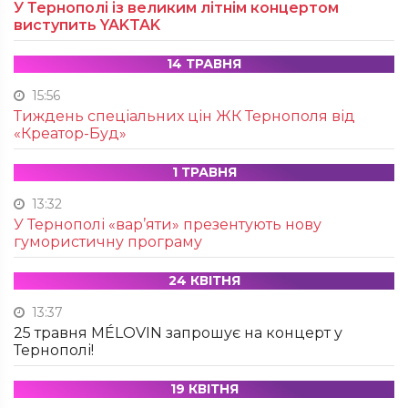
У Тернополі із великим літнім концертом
виступить YAKTAK
14 ТРАВНЯ
15:56
Тиждень спеціальних цін ЖК Тернополя від
«Креатор-Буд»
1 ТРАВНЯ
13:32
У Тернополі «вар’яти» презентують нову
гумористичну програму
24 КВІТНЯ
13:37
25 травня MÉLOVIN запрошує на концерт у
Тернополі!
19 КВІТНЯ