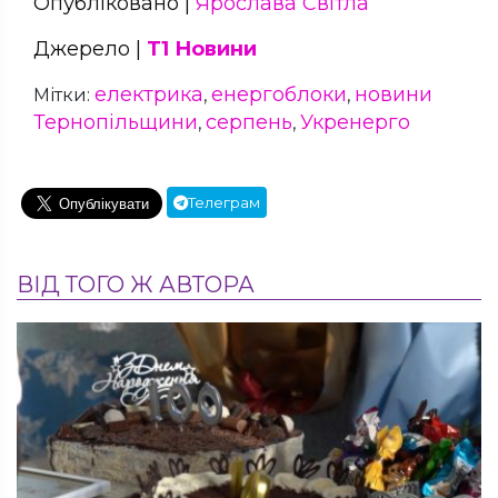
Опубліковано |
Ярослава Світла
Джерело |
Т1 Новини
електрика
енергоблоки
новини
Мітки:
,
,
Тернопільщини
серпень
Укренерго
,
,
Телеграм
ВІД ТОГО Ж АВТОРА