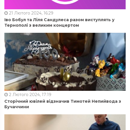
21 Лютого 2024, 16:29
Іво Бобул та Ліля Сандулеса разом виступлять у
Тернополі з великим концертом
2 Лютого 2024, 17:19
Сторічний ювілей відзначив Тимотей Непийвода з
Бучаччини