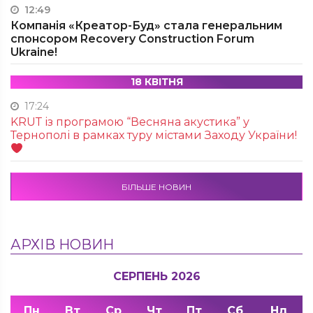
12:49
Компанія «Креатор-Буд» стала генеральним
спонсором Recovery Construction Forum
Ukraine!
18 КВІТНЯ
17:24
KRUТ із програмою “Весняна акустика” у
Тернополі в рамках туру містами Заходу України!
БІЛЬШЕ НОВИН
АРХІВ НОВИН
СЕРПЕНЬ 2026
Пн
Вт
Ср
Чт
Пт
Сб
Нд