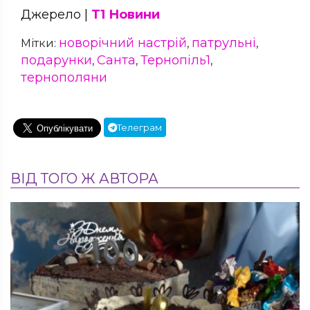
Джерело |
Т1 Новини
новорічний настрій
патрульні
Мітки:
,
,
подарунки
Санта
Тернопіль1
,
,
,
тернополяни
Телеграм
ВІД ТОГО Ж АВТОРА