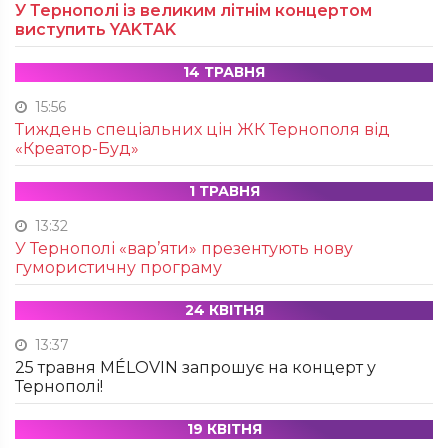
У Тернополі із великим літнім концертом
виступить YAKTAK
14 ТРАВНЯ
15:56
Тиждень спеціальних цін ЖК Тернополя від
«Креатор-Буд»
1 ТРАВНЯ
13:32
У Тернополі «вар’яти» презентують нову
гумористичну програму
24 КВІТНЯ
13:37
25 травня MÉLOVIN запрошує на концерт у
Тернополі!
19 КВІТНЯ