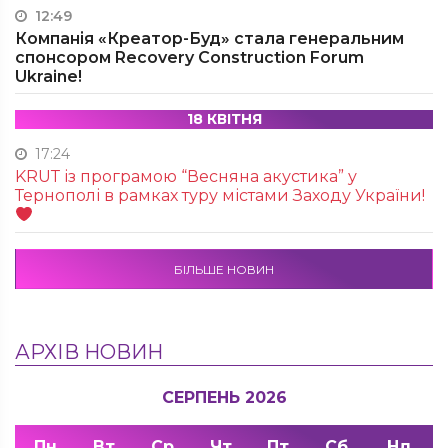
12:49
Компанія «Креатор-Буд» стала генеральним
спонсором Recovery Construction Forum
Ukraine!
18 КВІТНЯ
17:24
KRUТ із програмою “Весняна акустика” у
Тернополі в рамках туру містами Заходу України!
БІЛЬШЕ НОВИН
АРХІВ НОВИН
СЕРПЕНЬ 2026
Пн
Вт
Ср
Чт
Пт
Сб
Нд