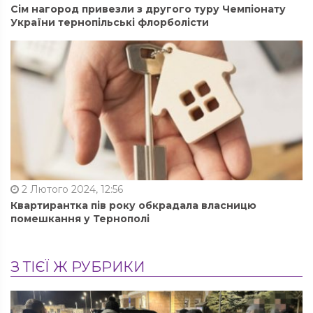
Сім нагород привезли з другого туру Чемпіонату
України тернопільські флорболісти
2 Лютого 2024, 12:56
Квартирантка пів року обкрадала власницю
помешкання у Тернополі
З ТІЄЇ Ж РУБРИКИ