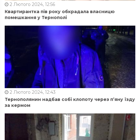
2 Лютого 2024, 12:56
Квартирантка пів року обкрадала власницю
помешкання у Тернополі
2 Лютого 2024, 12:43
Тернополянин надбав собі клопоту через п’яну їзду
за кермом