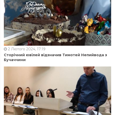
2 Лютого 2024, 17:19
Сторічний ювілей відзначив Тимотей Непийвода з
Бучаччини