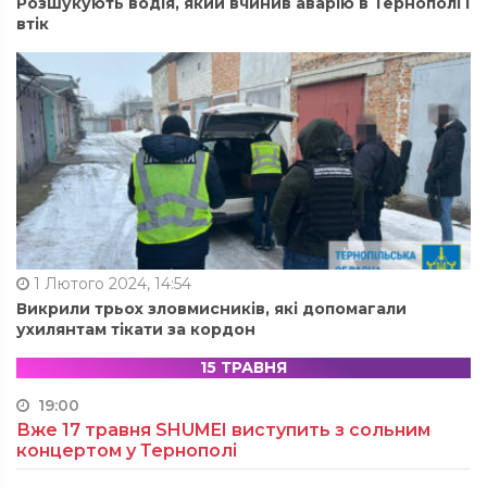
Розшукують водія, який вчинив аварію в Тернополі і
втік
1 Лютого 2024, 14:54
Викрили трьох зловмисників, які допомагали
ухилянтам тікати за кордон
15 ТРАВНЯ
19:00
Вже 17 травня SHUMEI виступить з сольним
концертом у Тернополі