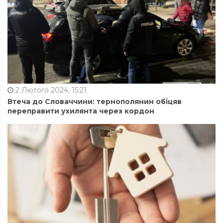
2 Лютого 2024, 15:21
Втеча до Словаччини: тернополянин обіцяв
переправити ухилянта через кордон