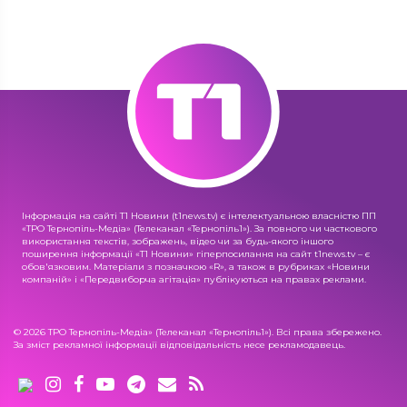
Інформація на сайті Т1 Новини (t1news.tv) є інтелектуальною власністю ПП
«ТРО Тернопіль-Медіа» (Телеканал «Тернопіль1»). За повного чи часткового
використання текстів, зображень, відео чи за будь-якого іншого
поширення інформації «Т1 Новини» гіперпосилання на сайт t1news.tv – є
обов'язковим. Матеріали з позначкою «R», а також в рубриках «Новини
компаній» і «Передвиборча агітація» публікуються на правах реклами.
© 2026 ТРО Тернопіль-Медіа» (Телеканал «Тернопіль1»). Всі права збережено.
За зміст рекламної інформації відповідальність несе рекламодавець.