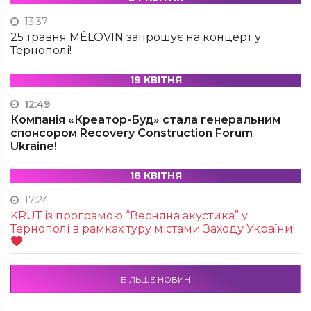
13:37
25 травня MÉLOVIN запрошує на концерт у
Тернополі!
19 КВІТНЯ
12:49
Компанія «Креатор-Буд» стала генеральним
спонсором Recovery Construction Forum
Ukraine!
18 КВІТНЯ
17:24
KRUТ із програмою “Весняна акустика” у
Тернополі в рамках туру містами Заходу України!
БІЛЬШЕ НОВИН