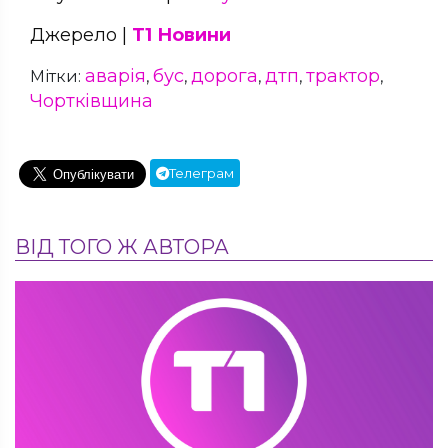
Джерело |
Т1 Новини
аварія
бус
дорога
дтп
трактор
Мітки:
,
,
,
,
,
Чортківщина
Телеграм
ВІД ТОГО Ж АВТОРА