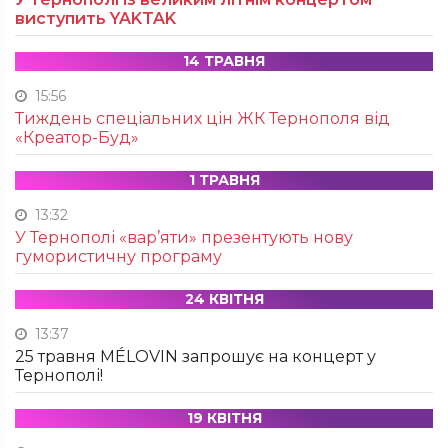
виступить YAKTAK
14 ТРАВНЯ
15:56
Тиждень спеціальних цін ЖК Тернополя від
«Креатор-Буд»
1 ТРАВНЯ
13:32
У Тернополі «вар’яти» презентують нову
гумористичну програму
24 КВІТНЯ
13:37
25 травня MÉLOVIN запрошує на концерт у
Тернополі!
19 КВІТНЯ