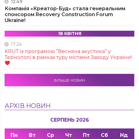
12:49
Компанія «Креатор-Буд» стала генеральним
спонсором Recovery Construction Forum
Ukraine!
18 КВІТНЯ
17:24
KRUТ із програмою “Весняна акустика” у
Тернополі в рамках туру містами Заходу України!
БІЛЬШЕ НОВИН
АРХІВ НОВИН
СЕРПЕНЬ 2026
Пн
Вт
Ср
Чт
Пт
Сб
Нд