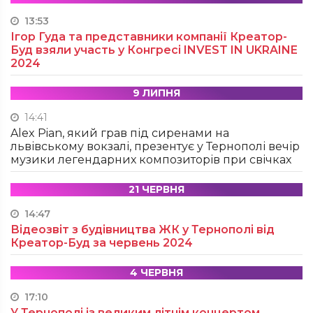
13:53
Ігор Гуда та представники компанії Креатор-
Буд взяли участь у Конгресі INVEST IN UKRAINE
2024
9 ЛИПНЯ
14:41
Alex Pian, який грав під сиренами на
львівському вокзалі, презентує у Тернополі вечір
музики легендарних композиторів при свічках
21 ЧЕРВНЯ
14:47
Відеозвіт з будівництва ЖК у Тернополі від
Креатор-Буд за червень 2024
4 ЧЕРВНЯ
17:10
У Тернополі із великим літнім концертом