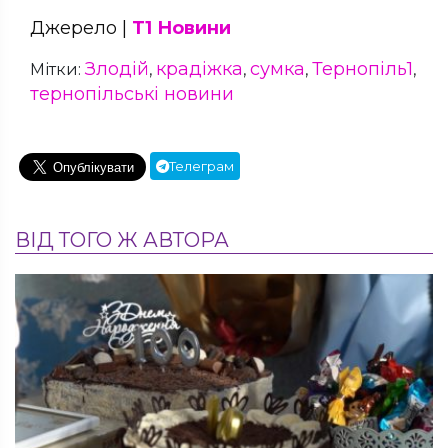
Джерело |
Т1 Новини
Злодій
крадіжка
сумка
Тернопіль1
Мітки:
,
,
,
,
тернопільські новини
Телеграм
ВІД ТОГО Ж АВТОРА