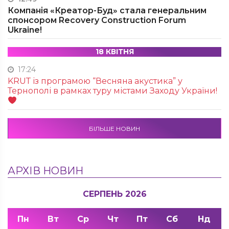
Компанія «Креатор-Буд» стала генеральним
спонсором Recovery Construction Forum
Ukraine!
18 КВІТНЯ
17:24
KRUТ із програмою “Весняна акустика” у
Тернополі в рамках туру містами Заходу України!
БІЛЬШЕ НОВИН
АРХІВ НОВИН
СЕРПЕНЬ 2026
Пн
Вт
Ср
Чт
Пт
Сб
Нд