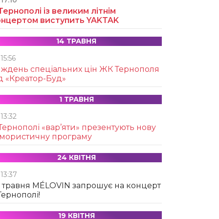
17:10
Тернополі із великим літнім
онцертом виступить YAKTAK
14 ТРАВНЯ
15:56
иждень спеціальних цін ЖК Тернополя
д «Креатор-Буд»
1 ТРАВНЯ
13:32
Тернополі «вар’яти» презентують нову
умористичну програму
24 КВІТНЯ
13:37
 травня MÉLOVIN запрошує на концерт
Тернополі!
19 КВІТНЯ