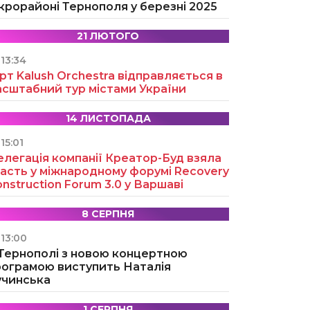
крорайоні Тернополя у березні 2025
21 ЛЮТОГО
13:34
рт Kalush Orchestra відправляється в
асштабний тур містами України
14 ЛИСТОПАДА
15:01
легація компанії Креатор-Буд взяла
асть у міжнародному форумі Recovery
nstruction Forum 3.0 у Варшаві
8 СЕРПНЯ
13:00
 Тернополі з новою концертною
рограмою виступить Наталія
учинська
1 СЕРПНЯ