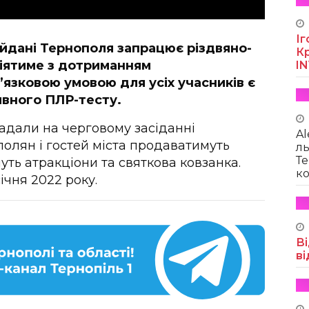
Іг
айдані Тернополя запрацює різдвяно-
Кр
діятиме з дотриманням
I
’язковою умовою для усіх учасників є
ивного ПЛР-тесту.
адали на черговому засіданні
Al
полян і гостей міста продаватимуть
ль
Те
уть атракціони та святкова ковзанка.
ко
ічня 2022 року.
Ві
ві