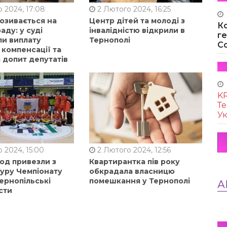
 2024, 17:08
2 Лютого 2024, 16:25
позивається на
Центр дітей та молоді з
К
аду: у суді
інвалідністю відкрили в
г
ли виплату
Тернополі
Co
 компенсації та
 допит депутатів
KR
Те
Ук
 2024, 15:00
2 Лютого 2024, 12:56
од привезли з
Квартирантка пів року
туру Чемпіонату
обкрадала власницю
ернопільські
помешкання у Тернополі
А
сти