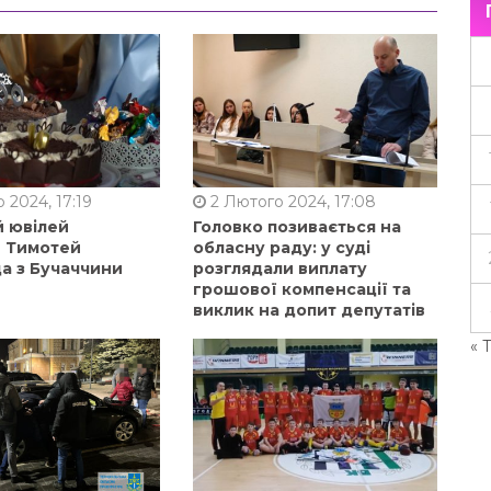
 2024, 17:19
2 Лютого 2024, 17:08
й ювілей
Головко позивається на
в Тимотей
обласну раду: у суді
а з Бучаччини
розглядали виплату
грошової компенсації та
виклик на допит депутатів
« 