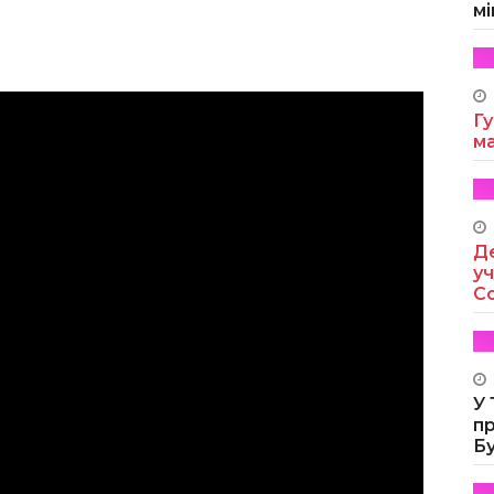
мі
Гу
м
Де
уч
Co
У
п
Б