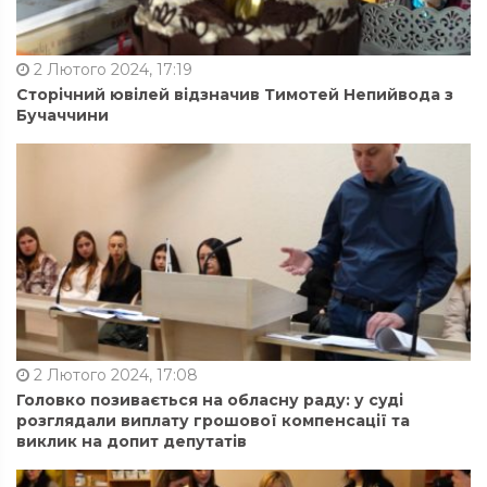
2 Лютого 2024, 17:19
Сторічний ювілей відзначив Тимотей Непийвода з
Бучаччини
2 Лютого 2024, 17:08
Головко позивається на обласну раду: у суді
розглядали виплату грошової компенсації та
виклик на допит депутатів