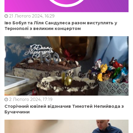
21 Лютого 2024, 16:29
Іво Бобул та Ліля Сандулеса разом виступлять у
Тернополі з великим концертом
2 Лютого 2024, 17:19
Сторічний ювілей відзначив Тимотей Непийвода з
Бучаччини