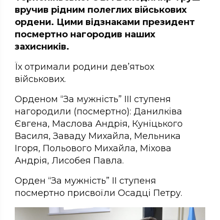
вручив рідним полеглих військових
ордени. Цими відзнаками президент
посмертно нагородив наших
захисників.
Їх отримали родини дев’ятьох
військових.
Орденом “За мужність” ІІІ ступеня
нагородили (посмертно): Данилківа
Євгена, Маслова Андрія, Куніцького
Василя, Заваду Михайла, Мельника
Ігоря, Польового Михайла, Міхова
Андрія, Лисобея Павла.
Орден “За мужність” ІІ ступеня
посмертно присвоїли Осадці Петру.