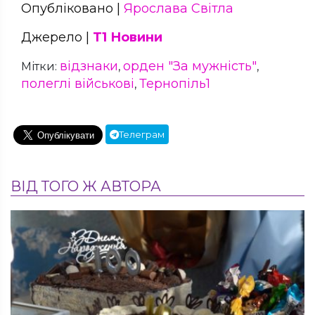
Опубліковано |
Ярослава Світла
Джерело |
Т1 Новини
відзнаки
орден "За мужність"
Мітки:
,
,
полеглі військові
Тернопіль1
,
Телеграм
ВІД ТОГО Ж АВТОРА