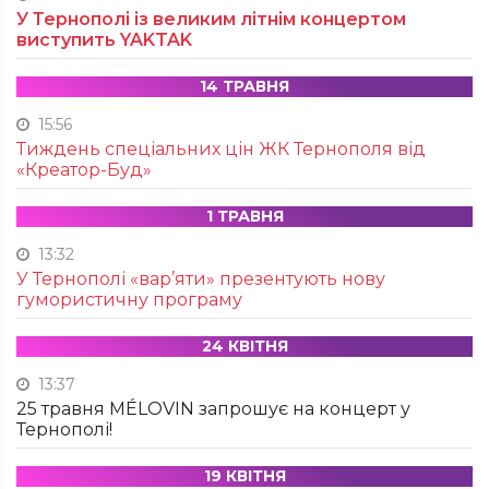
У Тернополі із великим літнім концертом
виступить YAKTAK
14 ТРАВНЯ
15:56
Тиждень спеціальних цін ЖК Тернополя від
«Креатор-Буд»
1 ТРАВНЯ
13:32
У Тернополі «вар’яти» презентують нову
гумористичну програму
24 КВІТНЯ
13:37
25 травня MÉLOVIN запрошує на концерт у
Тернополі!
19 КВІТНЯ