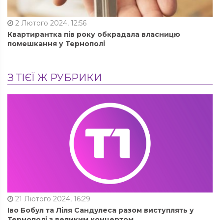
2 Лютого 2024, 12:56
Квартирантка пів року обкрадала власницю
помешкання у Тернополі
З ТІЄЇ Ж РУБРИКИ
21 Лютого 2024, 16:29
Іво Бобул та Ліля Сандулеса разом виступлять у
Тернополі з великим концертом