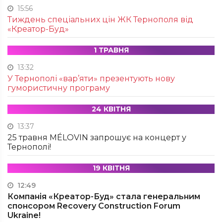
15:56
Тиждень спеціальних цін ЖК Тернополя від
«Креатор-Буд»
1 ТРАВНЯ
13:32
У Тернополі «вар’яти» презентують нову
гумористичну програму
24 КВІТНЯ
13:37
25 травня MÉLOVIN запрошує на концерт у
Тернополі!
19 КВІТНЯ
12:49
Компанія «Креатор-Буд» стала генеральним
спонсором Recovery Construction Forum
Ukraine!