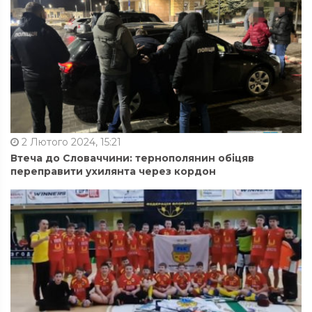
2 Лютого 2024, 15:21
Втеча до Словаччини: тернополянин обіцяв
переправити ухилянта через кордон