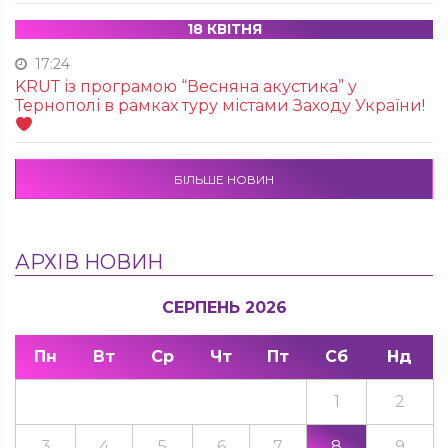
18 КВІТНЯ
17:24
KRUТ із програмою “Весняна акустика” у
Тернополі в рамках туру містами Заходу України!
БІЛЬШЕ НОВИН
АРХІВ НОВИН
СЕРПЕНЬ 2026
Пн
Вт
Ср
Чт
Пт
Сб
Нд
1
2
3
4
5
6
7
8
9