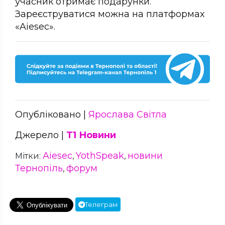
учасник отримає подарунки.
Зареєструватися можна на платформах
«Aiеsec».
Опубліковано |
Ярослава Світла
Джерело |
Т1 Новини
Aiеsec
YothSpeak
новини
Мітки:
,
,
Тернопіль
форум
,
Телеграм