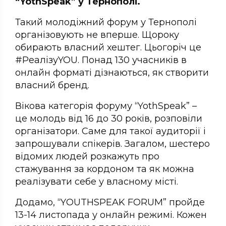
“YothSpeak” у Тернополі.
Такий молодіжний форум у Тернополі
організовують не вперше. Щороку
обирають власний хештег. Цьогоріч це
#РеалізуYOU. Понад 130 учасників в
онлайн форматі дізнаються, як створити
власний бренд.
Вікова категорія форуму “YothSpeak” –
це молодь від 16 до 30 років, розповіли
організатори. Саме для такої аудиторії і
запрошували спікерів. Загалом, шестеро
відомих людей розкажуть про
стажування за кордоном та як можна
реалізувати себе у власному місті.
Додамо, “YОUTHSPEAK FORUM” пройде
13-14 листопада у онлайн режимі. Кожен