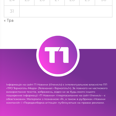
31
« Тра
Інформація на сайті Т1 Новини (t1news.tv) є інтелектуальною власністю ПП
«ТРО Тернопіль-Медіа» (Телеканал «Тернопіль1»). За повного чи часткового
використання текстів, зображень, відео чи за будь-якого іншого
поширення інформації «Т1 Новини» гіперпосилання на сайт t1news.tv – є
обов'язковим. Матеріали з позначкою «R», а також в рубриках «Новини
компаній» і «Передвиборча агітація» публікуються на правах реклами.