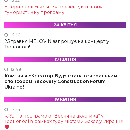
13:32
У Тернополі «вар’яти» презентують нову
гумористичну програму
24 КВІТНЯ
13:37
25 травня MÉLOVIN запрошує на концерт у
Тернополі!
19 КВІТНЯ
12:49
Компанія «Креатор-Буд» стала генеральним
спонсором Recovery Construction Forum
Ukraine!
18 КВІТНЯ
17:24
KRUТ із програмою “Весняна акустика” у
Тернополі в рамках туру містами Заходу України!