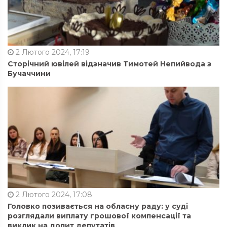
2 Лютого 2024, 17:19
Сторічний ювілей відзначив Тимотей Непийвода з
Бучаччини
2 Лютого 2024, 17:08
Головко позивається на обласну раду: у суді
розглядали виплату грошової компенсації та
виклик на допит депутатів