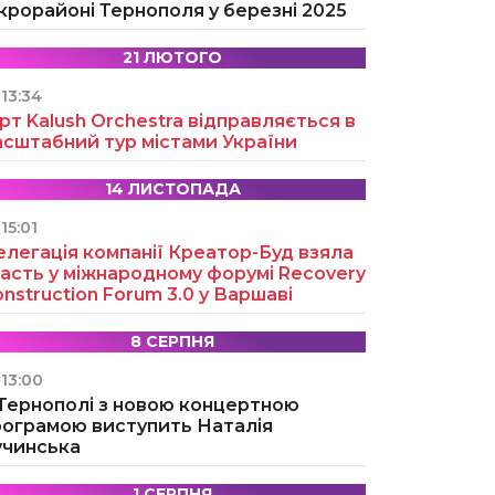
крорайоні Тернополя у березні 2025
21 ЛЮТОГО
13:34
рт Kalush Orchestra відправляється в
асштабний тур містами України
14 ЛИСТОПАДА
15:01
легація компанії Креатор-Буд взяла
асть у міжнародному форумі Recovery
nstruction Forum 3.0 у Варшаві
8 СЕРПНЯ
13:00
 Тернополі з новою концертною
рограмою виступить Наталія
учинська
1 СЕРПНЯ