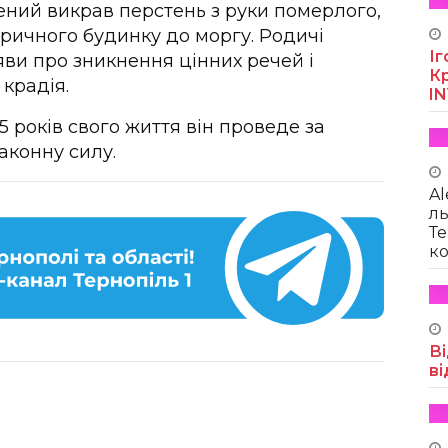
ений викрав перстень з руки померлого,
тричного будинку до моргу. Родичі
Іг
ви про зникнення цінних речей і
Кр
крадія.
I
5 років свого життя він проведе за
аконну силу.
Al
ль
Те
ко
Ві
ві