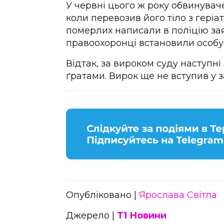
У червні цього ж року обвинувач
коли перевозив його тіло з геріа
померлих написали в поліцію зая
правоохоронці встановили особу 
Відтак, за вироком суду наступні 
ґратами. Вирок ще не вступив у з
Опубліковано |
Ярослава Світла
Джерело |
Т1 Новини