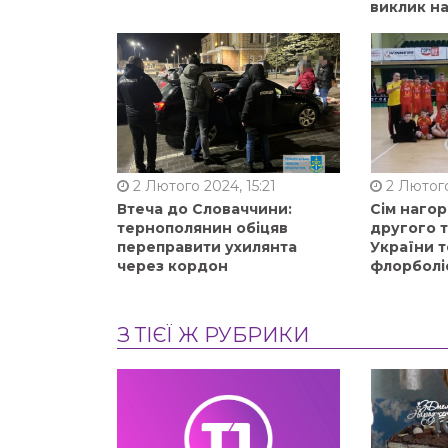
виклик на
2 Лютого 2024, 15:21
2 Лютого
Втеча до Словаччини:
Сім нагор
тернополянин обіцяв
другого 
переправити ухилянта
України т
через кордон
флорболі
З ТІЄЇ Ж РУБРИКИ