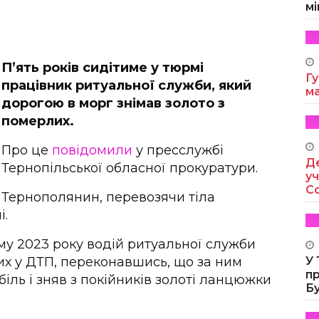
мі
П’ять років сидітиме у тюрмі
Гу
працівник ритуальної служби, який
м
дорогою в морг знімав золото з
померлих.
Про це
повідомили
у пресслужбі
Де
Тернопільської обласної прокуратури.
уч
Co
Тернополянин, перевозячи тіла
і.
ому 2023 року водій ритуальної служби
лих у ДТП, переконавшись, що за ним
У
п
біль і зняв з покійників золоті ланцюжки
Б