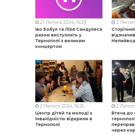
21 Лютого 2024, 16:29
2 Лютого
Іво Бобул та Ліля Сандулеса
Сторічни
разом виступлять у
відзначи
Тернополі з великим
Непийвод
концертом
2 Лютого 2024, 16:25
2 Лютого
Центр дітей та молоді з
Втеча до
інвалідністю відкрили в
тернопол
Тернополі
переправ
через ко