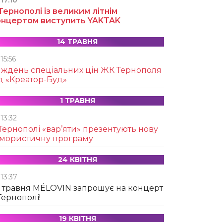
17:10
Тернополі із великим літнім
онцертом виступить YAKTAK
14 ТРАВНЯ
15:56
иждень спеціальних цін ЖК Тернополя
д «Креатор-Буд»
1 ТРАВНЯ
13:32
Тернополі «вар’яти» презентують нову
умористичну програму
24 КВІТНЯ
13:37
 травня MÉLOVIN запрошує на концерт
Тернополі!
19 КВІТНЯ