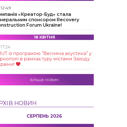
12:49
омпанія «Креатор-Буд» стала
енеральним спонсором Recovery
nstruction Forum Ukraine!
18 КВІТНЯ
17:24
UТ із програмою “Весняна акустика” у
рнополі в рамках туру містами Заходу
раїни!
БІЛЬШЕ НОВИН
РХІВ НОВИН
СЕРПЕНЬ 2026