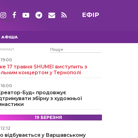
ЕФІР
ТИЖНІ
АФІША
15 ТРАВНЯ
ЕКАНАЛ
19:00
е 17 травня SHUMEI виступить з
ольним концертом у Тернополі
16:00
Креатор-Буд» продовжує
дтримувати збірну з художньої
імнастики
19 БЕРЕЗНЯ
12:12
о відбувається у Варшавському