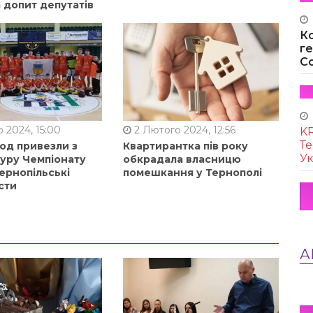
 допит депутатів
К
г
Co
 2024, 15:00
2 Лютого 2024, 12:56
KR
Те
од привезли з
Квартирантка пів року
Ук
туру Чемпіонату
обкрадала власницю
ернопільські
помешкання у Тернополі
сти
А