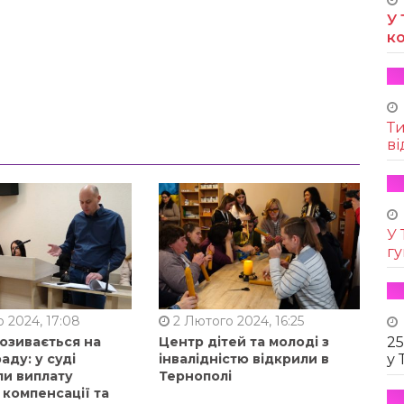
У 
к
Т
ві
У 
г
 2024, 17:08
2 Лютого 2024, 16:25
позивається на
Центр дітей та молоді з
25
аду: у суді
інвалідністю відкрили в
у 
ли виплату
Тернополі
 компенсації та