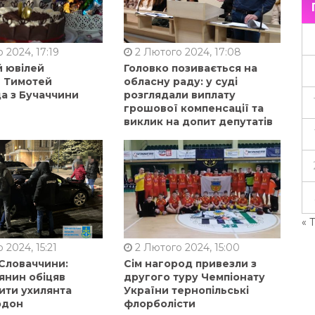
 2024, 17:19
2 Лютого 2024, 17:08
й ювілей
Головко позивається на
в Тимотей
обласну раду: у суді
а з Бучаччини
розглядали виплату
грошової компенсації та
виклик на допит депутатів
« 
 2024, 15:21
2 Лютого 2024, 15:00
 Словаччини:
Сім нагород привезли з
янин обіцяв
другого туру Чемпіонату
ити ухилянта
України тернопільські
рдон
флорболісти