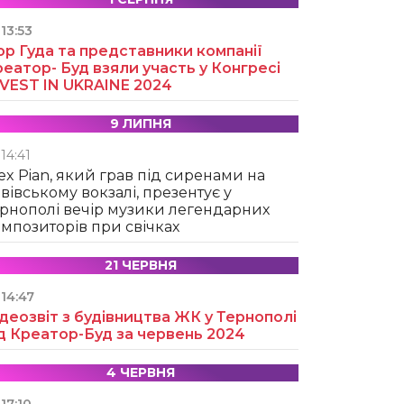
13:53
ор Гуда та представники компанії
еатор- Буд взяли участь у Конгресі
NVEST IN UKRAINE 2024
9 ЛИПНЯ
14:41
ex Pian, який грав під сиренами на
вівському вокзалі, презентує у
рнополі вечір музики легендарних
мпозиторів при свічках
21 ЧЕРВНЯ
14:47
деозвіт з будівництва ЖК у Тернополі
д Креатор-Буд за червень 2024
4 ЧЕРВНЯ