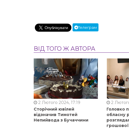
Телеграм
ВІД ТОГО Ж АВТОРА
2 Лютого 2024, 17:19
2 Лютого
Сторічний ювілей
Головко 
відзначив Тимотей
обласну р
Непийвода з Бучаччини
розгляда
грошової