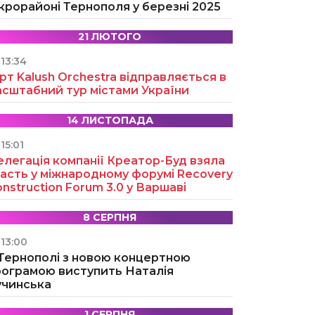
крорайоні Тернополя у березні 2025
21 ЛЮТОГО
13:34
рт Kalush Orchestra відправляється в
асштабний тур містами України
14 ЛИСТОПАДА
15:01
легація компанії Креатор-Буд взяла
асть у міжнародному форумі Recovery
nstruction Forum 3.0 у Варшаві
8 СЕРПНЯ
13:00
 Тернополі з новою концертною
рограмою виступить Наталія
учинська
1 СЕРПНЯ