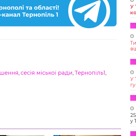
У 
к
Т
ві
ішення
сесія міської ради
Тернопіль1
,
,
,
У 
г
25
у 