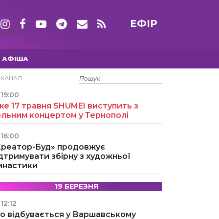
ЕФІР
ТИЖНІ
АФІША
15 ТРАВНЯ
ЕКАНАЛ
19:00
е 17 травня SHUMEI виступить з
ольним концертом у Тернополі
16:00
Креатор-Буд» продовжує
дтримувати збірну з художньої
імнастики
19 БЕРЕЗНЯ
12:12
о відбувається у Варшавському