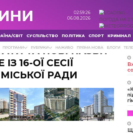
ИНИ
02:59:27
06.08.2026
ПОГОДА НА 2 
АЇНА/СВІТ
СУСПІЛЬСТВО
ПОЛІТИКА
СПОРТ
КРИМІНАЛ
ТАТИ ТА НОВІ НАЗВИ
ПРОГРАМИ
РУБРИКИ
НАЖИВО
ПРЯМА МОВА
БЛОГИ
ТЕЛ
ІЗ 16-ОЇ СЕСІЇ
Вж
с
 МІСЬКОЇ РАДИ
«
пі
г
Щ