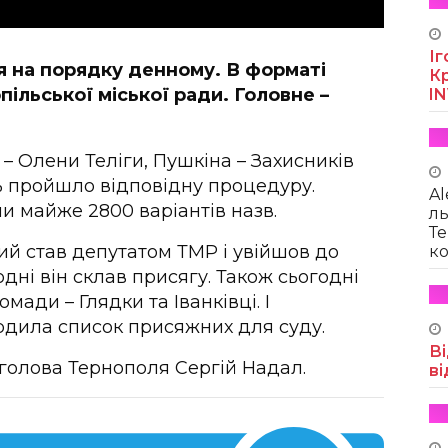
Іг
я на порядку денному. В форматі
Кр
пільської міської ради. Головне –
I
– Олени Теліги, Пушкіна – Захисників
 пройшло відповідну процедуру.
Al
и майже 2800 варіантів назв.
ль
Те
ий став депутатом ТМР і увійшов до
ко
одні він склав присягу. Також сьогодні
мади – Глядки та Іванківці. І
рдила список присяжних для суду.
Ві
голова Тернополя Сергій Надал.
ві