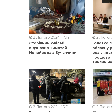
2 Лютого 2024, 17:19
2 Лютого
Сторічний ювілей
Головко 
відзначив Тимотей
обласну р
Непийвода з Бучаччини
розгляда
грошової
виклик на
2 Лютого 2024, 15:21
2 Лютого