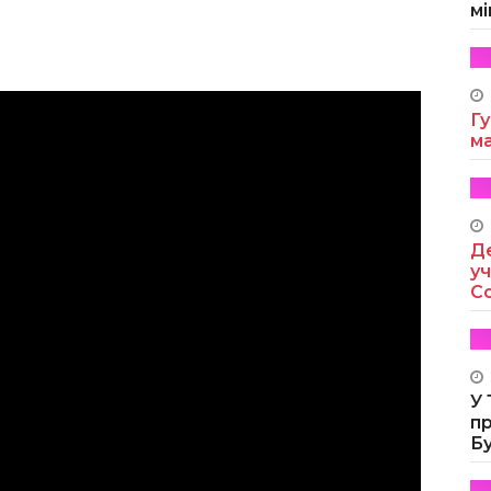
мі
Гу
м
Де
уч
Co
У
п
Б