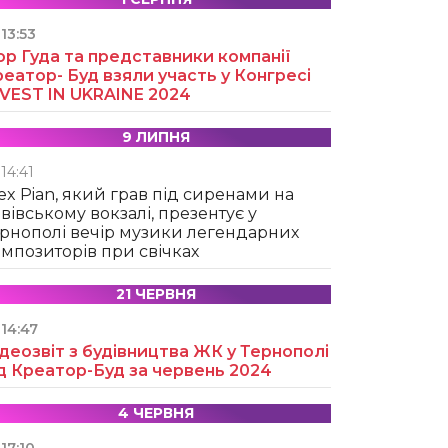
13:53
ор Гуда та представники компанії
еатор- Буд взяли участь у Конгресі
NVEST IN UKRAINE 2024
9 ЛИПНЯ
14:41
ex Pian, який грав під сиренами на
вівському вокзалі, презентує у
рнополі вечір музики легендарних
мпозиторів при свічках
21 ЧЕРВНЯ
14:47
деозвіт з будівництва ЖК у Тернополі
д Креатор-Буд за червень 2024
4 ЧЕРВНЯ