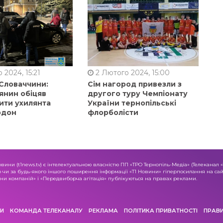
 2024, 15:21
2 Лютого 2024, 15:00
 Словаччини:
Сім нагород привезли з
янин обіцяв
другого туру Чемпіонату
ити ухилянта
України тернопільські
рдон
флорболісти
овини (t1news.tv) є інтелектуальною власністю ПП «ТРО Тернопіль-Медіа» (Телеканал 
о чи за будь-якого іншого поширення інформації «Т1 Новини» гіперпосилання на сайт
и компаній» і «Передвиборча агітація» публікуються на правах реклами.
И
КОМАНДА ТЕЛЕКАНАЛУ
РЕКЛАМА
ПОЛІТИКА ПРИВАТНОСТІ
ПРАВ