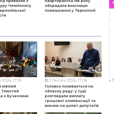
од привезли з
Квартирантка пів року
туру Чемпіонату
обкрадала власницю
ернопільські
помешкання у Тернополі
сти
« 
 2024, 17:19
2 Лютого 2024, 17:08
й ювілей
Головко позивається на
в Тимотей
обласну раду: у суді
а з Бучаччини
розглядали виплату
грошової компенсації та
виклик на допит депутатів