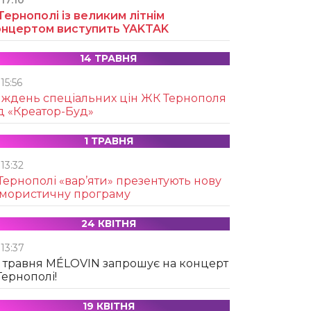
17:10
Тернополі із великим літнім
онцертом виступить YAKTAK
14 ТРАВНЯ
15:56
иждень спеціальних цін ЖК Тернополя
д «Креатор-Буд»
1 ТРАВНЯ
13:32
Тернополі «вар’яти» презентують нову
умористичну програму
24 КВІТНЯ
13:37
 травня MÉLOVIN запрошує на концерт
Тернополі!
19 КВІТНЯ