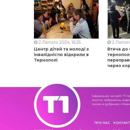
2 Лютого 2024, 16:25
2 Лютого
Центр дітей та молоді з
Втеча до
інвалідністю відкрили в
тернопол
Тернополі
переправ
через ко
Інформація на сайті Т1 Н
текстів, зображень, віде
також в рубриках «Новин
ПРО НАС
КОНТАКТ