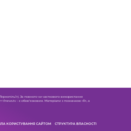
«Тернопіль1»). За повного чи часткового використання
 t1news.tv – є обов'язковим. Матеріали з позначкою «R», а
ИЛА КОРИСТУВАННЯ САЙТОМ
СТРУКТУРА ВЛАСНОСТІ