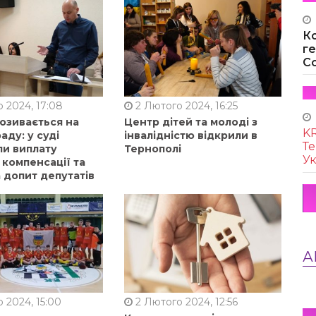
К
г
Co
 2024, 17:08
2 Лютого 2024, 16:25
позивається на
Центр дітей та молоді з
KR
аду: у суді
інвалідністю відкрили в
Те
ли виплату
Тернополі
Ук
 компенсації та
 допит депутатів
А
 2024, 15:00
2 Лютого 2024, 12:56