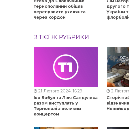
Втеча до Словаччини:
Сім нагор
тернополянин обіцяв
другого 
переправити ухилянта
України т
через кордон
флорболі
З ТІЄЇ Ж РУБРИКИ
21 Лютого 2024, 16:29
2 Лютого
Іво Бобул та Ліля Сандулеса
Сторічни
разом виступлять у
відзначи
Тернополі з великим
Непийвод
концертом