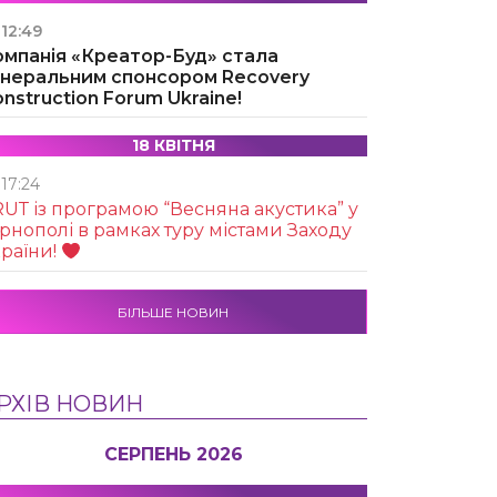
12:49
омпанія «Креатор-Буд» стала
енеральним спонсором Recovery
nstruction Forum Ukraine!
18 КВІТНЯ
17:24
UТ із програмою “Весняна акустика” у
рнополі в рамках туру містами Заходу
раїни!
БІЛЬШЕ НОВИН
РХІВ НОВИН
СЕРПЕНЬ 2026