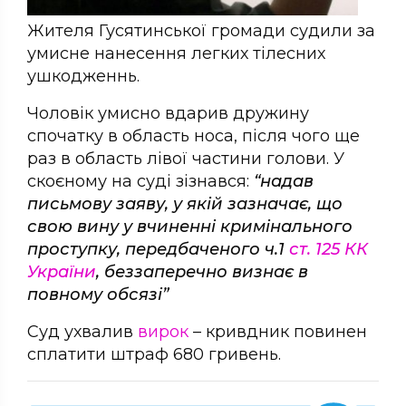
Жителя Гусятинської громади судили за
умисне нанесення легких тілесних
ушкодженнь.
Чоловік умисно вдарив дружину
спочатку в область носа, після чого ще
раз в область лівої частини голови. У
скоєному на суді зізнався:
“надав
письмову заяву, у якій зазначає, що
свою вину у вчиненні кримінального
проступку, передбаченого ч.1
ст. 125 КК
України
, беззаперечно визнає в
повному обсязі”
Суд ухвалив
вирок
– кривдник повинен
сплатити штраф 680 гривень.