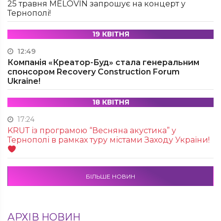
25 травня MÉLOVIN запрошує на концерт у
Тернополі!
19 КВІТНЯ
12:49
Компанія «Креатор-Буд» стала генеральним
спонсором Recovery Construction Forum
Ukraine!
18 КВІТНЯ
17:24
KRUТ із програмою “Весняна акустика” у
Тернополі в рамках туру містами Заходу України!
БІЛЬШЕ НОВИН
АРХІВ НОВИН