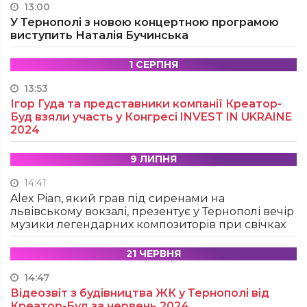
13:00
У Тернополі з новою концертною програмою
виступить Наталія Бучинська
1 СЕРПНЯ
13:53
Ігор Гуда та представники компанії Креатор-
Буд взяли участь у Конгресі INVEST IN UKRAINE
2024
9 ЛИПНЯ
14:41
Alex Pian, який грав під сиренами на
львівському вокзалі, презентує у Тернополі вечір
музики легендарних композиторів при свічках
21 ЧЕРВНЯ
14:47
Відеозвіт з будівництва ЖК у Тернополі від
Креатор-Буд за червень 2024