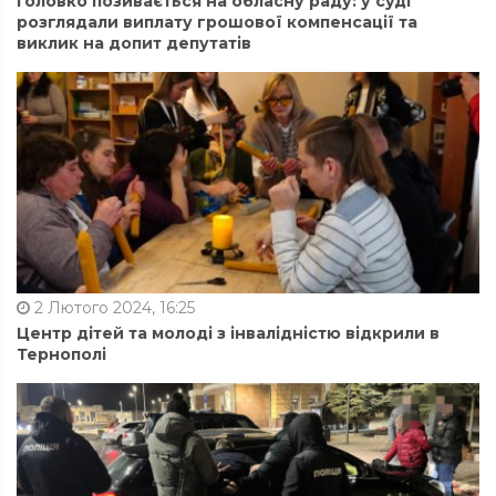
Головко позивається на обласну раду: у суді
розглядали виплату грошової компенсації та
виклик на допит депутатів
2 Лютого 2024, 16:25
Центр дітей та молоді з інвалідністю відкрили в
Тернополі