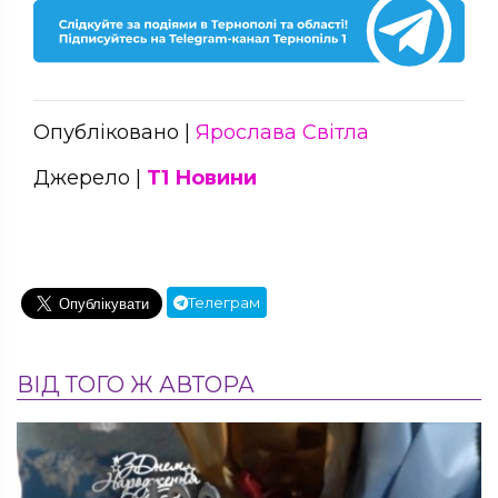
Опубліковано |
Ярослава Світла
Джерело |
Т1 Новини
Телеграм
ВІД ТОГО Ж АВТОРА