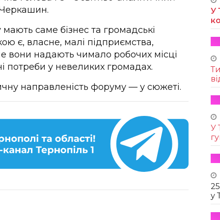
 Черкашин.
У 
к
мають саме бізнес та громадські
ою є, власне, малі підприємства,
ме вони надають чимало робочих місці
і потреби у невеликих громадах.
Т
ві
ичну направленість форуму — у сюжеті.
У 
г
25
у 