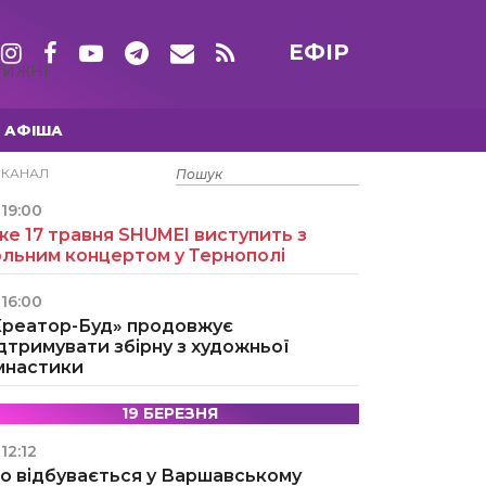
ЕФІР
ТИЖНІ
АФІША
15 ТРАВНЯ
ЕКАНАЛ
19:00
е 17 травня SHUMEI виступить з
ольним концертом у Тернополі
16:00
Креатор-Буд» продовжує
дтримувати збірну з художньої
імнастики
19 БЕРЕЗНЯ
12:12
о відбувається у Варшавському