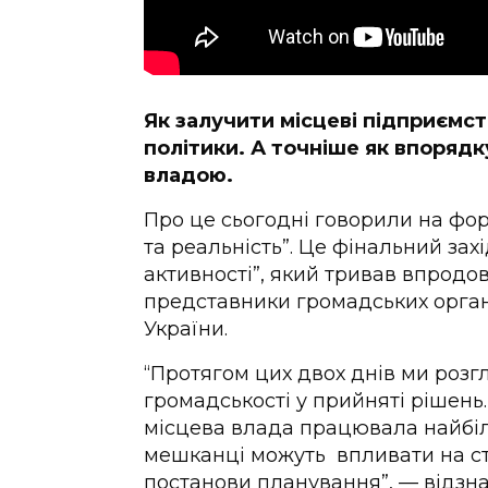
Як залучити місцеві підприємст
політики. А точніше як впорядк
владою.
Про це сьогодні говорили на фор
та реальність”. Це фінальний зах
активності”, який тривав впродов
представники громадських органі
України.
“Протягом цих двох днів ми розгл
громадськості у прийняті рішень
місцева влада працювала найбіл
мешканці можуть впливати на ст
постанови планування”, — відзн