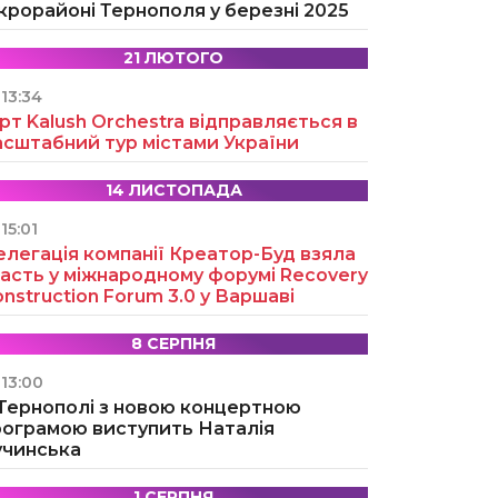
крорайоні Тернополя у березні 2025
21 ЛЮТОГО
13:34
рт Kalush Orchestra відправляється в
асштабний тур містами України
14 ЛИСТОПАДА
15:01
легація компанії Креатор-Буд взяла
асть у міжнародному форумі Recovery
nstruction Forum 3.0 у Варшаві
8 СЕРПНЯ
13:00
 Тернополі з новою концертною
рограмою виступить Наталія
учинська
1 СЕРПНЯ