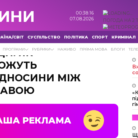
ИНИ
00:38:18
07.08.2026
ПОГОДА НА 2 
АЇНА/СВІТ
СУСПІЛЬСТВО
ПОЛІТИКА
СПОРТ
КРИМІНАЛ
ДИ: ЯК
ПРОГРАМИ
РУБРИКИ
НАЖИВО
ПРЯМА МОВА
БЛОГИ
ТЕЛ
ОЖУТЬ
Вж
с
ІДНОСИНИ МІЖ
ЖАВОЮ
«
пі
г
Щ