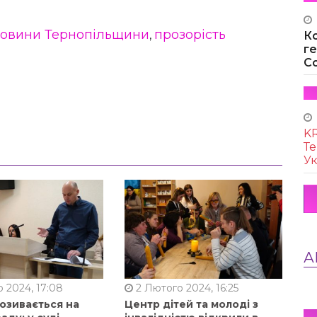
овини Тернопільщини
прозорість
,
К
г
Co
KR
Те
Ук
А
 2024, 17:08
2 Лютого 2024, 16:25
позивається на
Центр дітей та молоді з