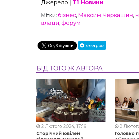
Джерело |
Т1 Новини
бізнес
Максим Черкашин
н
Мітки:
,
,
влади
форум
,
Телеграм
ВІД ТОГО Ж АВТОРА
2 Лютого 2024, 17:19
2 Лютого
Сторічний ювілей
Головко 