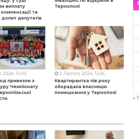
аду: у суді
інвалідністю відкрили в
ли виплату
Тернополі
 компенсації та
 допит депутатів
 2024, 15:00
2 Лютого 2024, 12:56
од привезли з
Квартирантка пів року
туру Чемпіонату
обкрадала власницю
ернопільські
помешкання у Тернополі
« 
сти