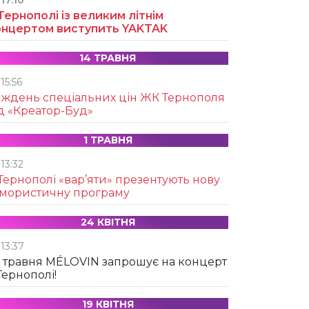
17:10
Тернополі із великим літнім
онцертом виступить YAKTAK
14 ТРАВНЯ
15:56
иждень спеціальних цін ЖК Тернополя
д «Креатор-Буд»
1 ТРАВНЯ
13:32
Тернополі «вар’яти» презентують нову
умористичну програму
24 КВІТНЯ
13:37
 травня MÉLOVIN запрошує на концерт
Тернополі!
19 КВІТНЯ