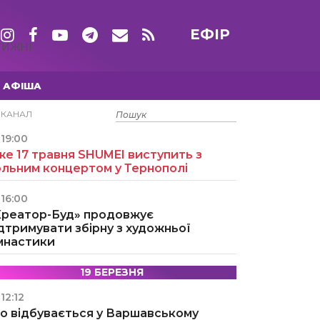
ЕФІР
ТИЖНІ
АФІША
15 ТРАВНЯ
ЕКАНАЛ
19:00
е 17 травня SHUMEI виступить з
ольним концертом у Тернополі
16:00
Креатор-Буд» продовжує
дтримувати збірну з художньої
імнастики
19 БЕРЕЗНЯ
12:12
о відбувається у Варшавському