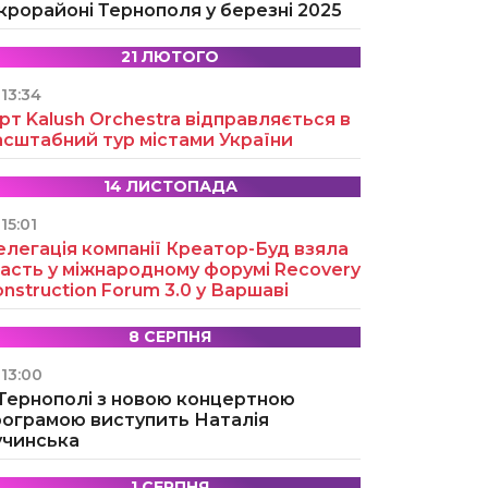
крорайоні Тернополя у березні 2025
21 ЛЮТОГО
13:34
рт Kalush Orchestra відправляється в
асштабний тур містами України
14 ЛИСТОПАДА
15:01
легація компанії Креатор-Буд взяла
асть у міжнародному форумі Recovery
nstruction Forum 3.0 у Варшаві
8 СЕРПНЯ
13:00
 Тернополі з новою концертною
рограмою виступить Наталія
учинська
1 СЕРПНЯ