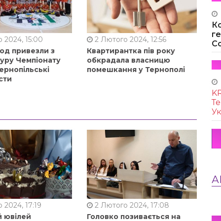
К
г
 2024, 15:00
2 Лютого 2024, 12:56
Co
од привезли з
Квартирантка пів року
туру Чемпіонату
обкрадала власницю
ернопільські
помешкання у Тернополі
сти
KR
Те
Ук
А
 2024, 17:19
2 Лютого 2024, 17:08
й ювілей
Головко позивається на