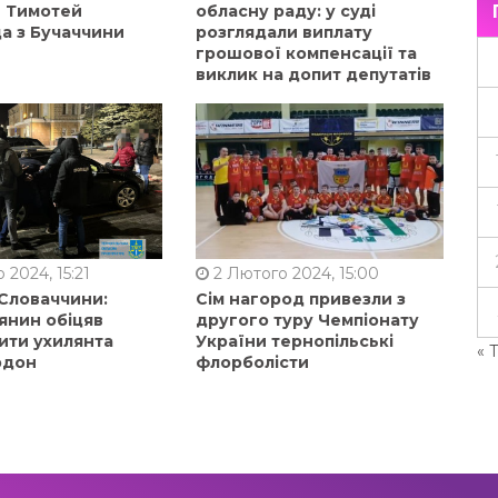
в Тимотей
обласну раду: у суді
а з Бучаччини
розглядали виплату
грошової компенсації та
виклик на допит депутатів
 2024, 15:21
2 Лютого 2024, 15:00
 Словаччини:
Сім нагород привезли з
янин обіцяв
другого туру Чемпіонату
ити ухилянта
України тернопільські
« 
рдон
флорболісти