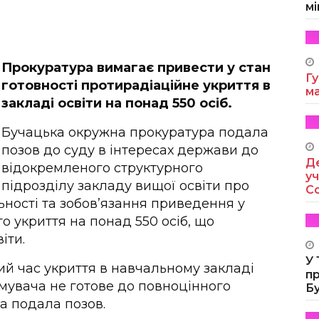
мі
Прокуратура вимагає привести у стан
Гу
готовності протирадіаційне укриття в
м
закладі освіти на понад 550 осіб.
Бучацька окружна прокуратура подала
позов до суду в інтересах держави до
Де
відокремленого структурного
уч
підрозділу закладу вищої освіти про
Co
ності та зобов’язання приведення у
о укриття на понад 550 осіб, що
іти.
У
ий час укриття в навчальному закладі
п
мувача не готове до повноцінного
Б
а подала позов.