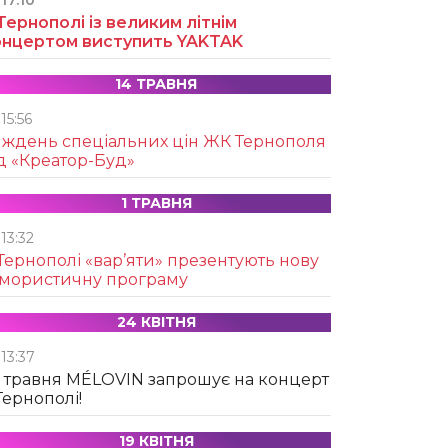
17:10
Тернополі із великим літнім
онцертом виступить YAKTAK
14 ТРАВНЯ
15:56
иждень спеціальних цін ЖК Тернополя
д «Креатор-Буд»
1 ТРАВНЯ
13:32
Тернополі «вар’яти» презентують нову
умористичну програму
24 КВІТНЯ
13:37
 травня MÉLOVIN запрошує на концерт
Тернополі!
19 КВІТНЯ