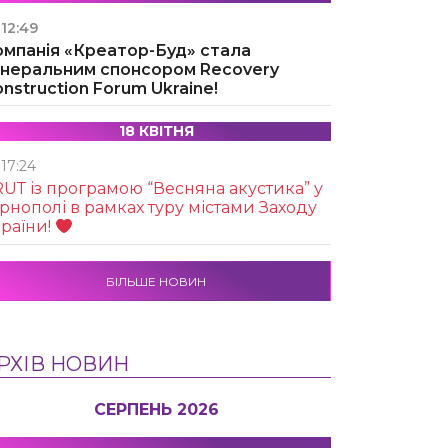
12:49
омпанія «Креатор-Буд» стала
енеральним спонсором Recovery
nstruction Forum Ukraine!
18 КВІТНЯ
17:24
UТ із програмою “Весняна акустика” у
рнополі в рамках туру містами Заходу
раїни!
БІЛЬШЕ НОВИН
РХІВ НОВИН
СЕРПЕНЬ 2026