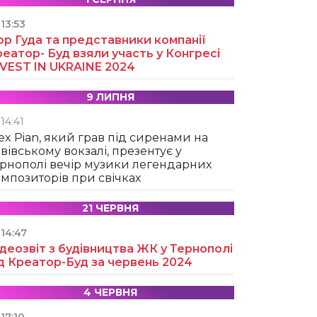
13:53
ор Гуда та представники компанії
еатор- Буд взяли участь у Конгресі
NVEST IN UKRAINE 2024
9 ЛИПНЯ
14:41
ex Pian, який грав під сиренами на
вівському вокзалі, презентує у
рнополі вечір музики легендарних
мпозиторів при свічках
21 ЧЕРВНЯ
14:47
деозвіт з будівництва ЖК у Тернополі
д Креатор-Буд за червень 2024
4 ЧЕРВНЯ