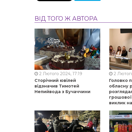
ВІД ТОГО Ж АВТОРА
2 Лютого 2024, 17:19
2 Лютого
Сторічний ювілей
Головко 
відзначив Тимотей
обласну р
Непийвода з Бучаччини
розгляда
грошової
виклик на