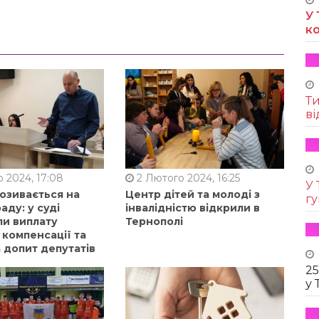
У 
к
Т
ві
 2024, 17:08
2 Лютого 2024, 16:25
У 
позивається на
Центр дітей та молоді з
г
аду: у суді
інвалідністю відкрили в
ли виплату
Тернополі
 компенсації та
 допит депутатів
25
у 