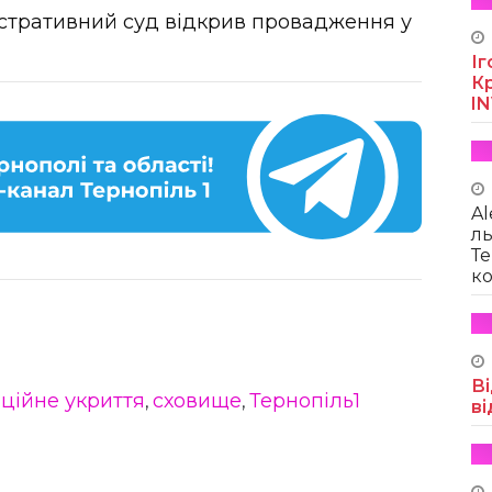
стративний суд відкрив провадження у
Іг
Кр
I
Al
ль
Те
ко
Ві
ційне укриття
сховище
Тернопіль1
,
,
ві