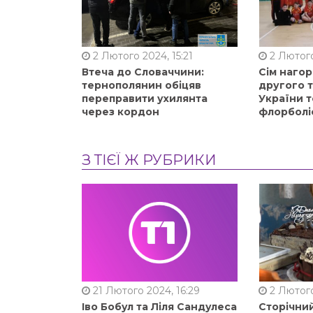
2 Лютого 2024, 15:21
2 Лютого
Втеча до Словаччини:
Сім нагор
тернополянин обіцяв
другого 
переправити ухилянта
України т
через кордон
флорболі
З ТІЄЇ Ж РУБРИКИ
21 Лютого 2024, 16:29
2 Лютого
Іво Бобул та Ліля Сандулеса
Сторічни