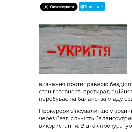
Телеграм
визнання протиправною бездіяль
стан готовності протирадіаційног
перебуває на балансі закладу осв
Прокурори з’ясували, що у воєнн
через бездіяльність балансоутри
використання. Відтак прокуратур