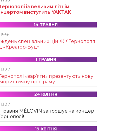
17:10
Тернополі із великим літнім
онцертом виступить YAKTAK
14 ТРАВНЯ
15:56
иждень спеціальних цін ЖК Тернополя
д «Креатор-Буд»
1 ТРАВНЯ
13:32
Тернополі «вар’яти» презентують нову
умористичну програму
24 КВІТНЯ
13:37
 травня MÉLOVIN запрошує на концерт
Тернополі!
19 КВІТНЯ