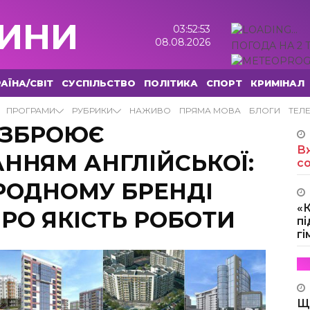
ИНИ
03:52:54
08.08.2026
ПОГОДА НА 2 
АЇНА/СВІТ
СУСПІЛЬСТВО
ПОЛІТИКА
СПОРТ
КРИМІНАЛ
ПРОГРАМИ
РУБРИКИ
НАЖИВО
ПРЯМА МОВА
БЛОГИ
ТЕЛ
ОЗБРОЮЄ
Вж
ННЯМ АНГЛІЙСЬКОЇ:
с
РОДНОМУ БРЕНДІ
«
ПРО ЯКІСТЬ РОБОТИ
пі
г
Щ