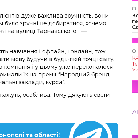
лієнтів дуже важлива зручність, вони
К
г
б їм було зручніше добиратися, хочемо
Co
я на вулиці Тарнавського”, —
ть навчання і офлайн, і онлайн, тож
KR
и мову будучи в будь-якій точці світу.
Те
а компанія і у цьому уже переконалося
Ук
тримали їх на премії “Народний бренд
чальні заклади, курси”.
кажуть, особлива. Тому дякують своїм
А