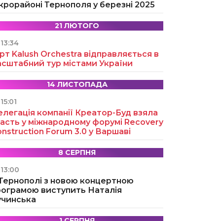
крорайоні Тернополя у березні 2025
21 ЛЮТОГО
13:34
рт Kalush Orchestra відправляється в
асштабний тур містами України
14 ЛИСТОПАДА
15:01
легація компанії Креатор-Буд взяла
асть у міжнародному форумі Recovery
nstruction Forum 3.0 у Варшаві
8 СЕРПНЯ
13:00
 Тернополі з новою концертною
рограмою виступить Наталія
учинська
1 СЕРПНЯ