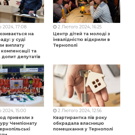
 2024, 17:08
2 Лютого 2024, 16:25
позивається на
Центр дітей та молоді з
аду: у суді
інвалідністю відкрили в
ли виплату
Тернополі
 компенсації та
 допит депутатів
 2024, 15:00
2 Лютого 2024, 12:56
од привезли з
Квартирантка пів року
туру Чемпіонату
обкрадала власницю
ернопільські
помешкання у Тернополі
сти