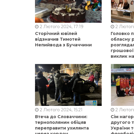
2 Лютого 2024, 17:19
2 Лютого
Сторічний ювілей
Головко 
відзначив Тимотей
обласну р
Непийвода з Бучаччини
розгляда
грошової
виклик на
2 Лютого 2024, 15:21
2 Лютого
Втеча до Словаччини:
Сім нагор
тернополянин обіцяв
другого 
переправити ухилянта
України т
через кордон
флорболі