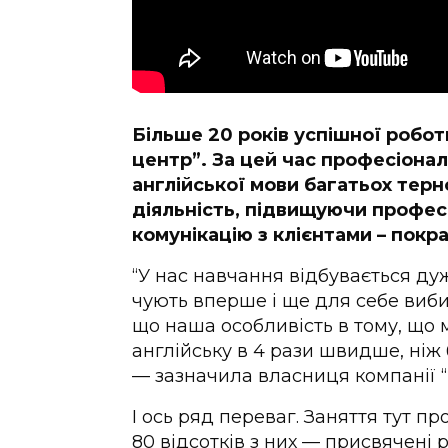
Більше 20 років успішної робот
центр”. За цей час професіонал
англійської мови багатьох тер
діяльність, підвищуючи профес
комунікацію з клієнтами – покр
“У нас навчання відбувається дуж
чують вперше і ще для себе виби
що наша особливість в тому, що
англійську в 4 рази швидше, ніж 
— зазначила власниця компанії “
І ось ряд переваг. Заняття тут 
80 відсотків з них — присвячені 