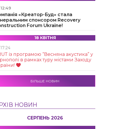
12:49
омпанія «Креатор-Буд» стала
енеральним спонсором Recovery
nstruction Forum Ukraine!
18 КВІТНЯ
17:24
UТ із програмою “Весняна акустика” у
рнополі в рамках туру містами Заходу
раїни!
БІЛЬШЕ НОВИН
РХІВ НОВИН
СЕРПЕНЬ 2026