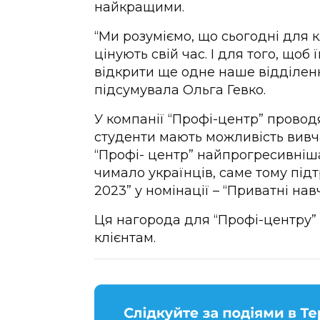
найкращими.
“Ми розуміємо, що сьогодні для к
цінують свій час. І для того, що
відкрити ще одне наше відділенн
підсумувала Ольга Гевко.
У компанії “Профі-центр” проводя
студенти мають можливість вивчат
“Профі- центр” найпрогресивніш
чимало українців, саме тому під
2023” у номінації – “Приватні нав
Ця нагорода для “Профі-центру” 
клієнтам.