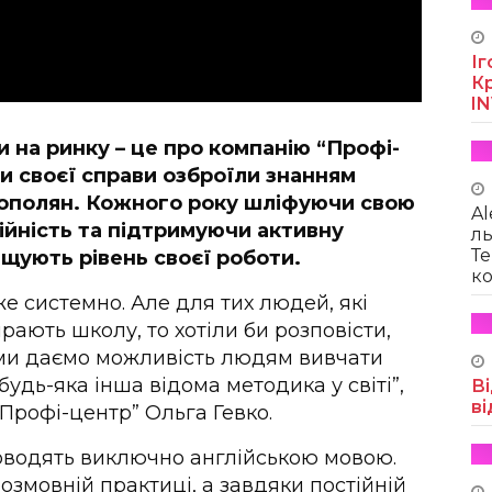
Іг
Кр
I
и на ринку – це про компанію “Профі-
и своєї справи озброїли знанням
нополян. Кожного року шліфуючи свою
Al
ійність та підтримуючи активну
ль
Те
ащують рівень своєї роботи.
ко
е системно. Але для тих людей, які
рають школу, то хотіли би розповісти,
 ми даємо можливість людям вивчати
будь-яка інша відома методика у світі”,
Ві
ві
Профі-центр” Ольга Гевко.
проводять виключно англійською мовою.
розмовній практиці, а завдяки постійній