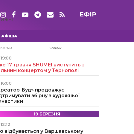
ЕФІР
ТИЖНІ
АФІША
15 ТРАВНЯ
ЕКАНАЛ
19:00
е 17 травня SHUMEI виступить з
ольним концертом у Тернополі
16:00
Креатор-Буд» продовжує
дтримувати збірну з художньої
імнастики
19 БЕРЕЗНЯ
12:12
о відбувається у Варшавському