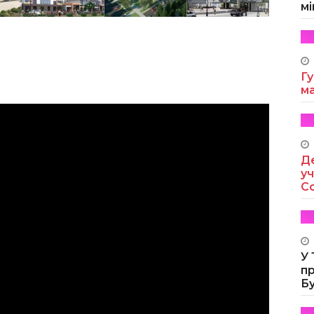
мі
Гу
м
Де
уч
Co
У
п
Б