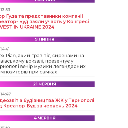
13:53
ор Гуда та представники компанії
еатор- Буд взяли участь у Конгресі
NVEST IN UKRAINE 2024
9 ЛИПНЯ
14:41
ex Pian, який грав під сиренами на
вівському вокзалі, презентує у
рнополі вечір музики легендарних
мпозиторів при свічках
21 ЧЕРВНЯ
14:47
деозвіт з будівництва ЖК у Тернополі
д Креатор-Буд за червень 2024
4 ЧЕРВНЯ