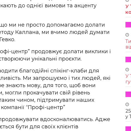
икають до однієї вимови та акценту
У 
к
 що ми не просто допомагаємо долати
етоду Каллана, ми вчимо людей думати
Гевко.
Т
ві
рофі-центр” продовжує долати виклики і
створюючи унікальні проєкти.
одити благодійні спікінг-клаби для
У 
ливість. Ми запрошуємо і тих людей, які
г
бре знають мову, для того, щоб вони
и, могли прокачувати свій рівень
і таким чином, підтримувати наших
 компанії “Профі-центр”
25
у 
і продовжувати вдосконалюватись. Адже
ться бути для своїх клієнтів