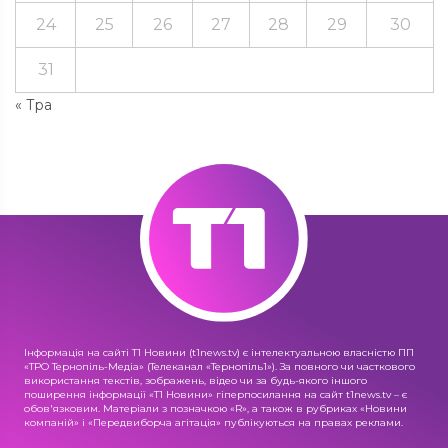
24
25
26
27
28
29
30
31
« Тра
Інформація на сайті Т1 Новини (t1news.tv) є інтелектуальною власністю ПП
«ТРО Тернопіль-Медіа» (Телеканал «Тернопіль1»). За повного чи часткового
використання текстів, зображень, відео чи за будь-якого іншого
поширення інформації «Т1 Новини» гіперпосилання на сайт t1news.tv – є
обов'язковим. Матеріали з позначкою «R», а також в рубриках «Новини
компаній» і «Передвиборча агітація» публікуються на правах реклами.