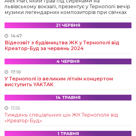
Alex Pian, який грав під сиренами на
львівському вокзалі, презентує у Тернополі вечір
музики легендарних композиторів при свічках
21 ЧЕРВНЯ
14:47
Відеозвіт з будівництва ЖК у Тернополі від
Креатор-Буд за червень 2024
4 ЧЕРВНЯ
17:10
У Тернополі із великим літнім концертом
виступить YAKTAK
14 ТРАВНЯ
15:56
Тиждень спеціальних цін ЖК Тернополя від
«Креатор-Буд»
1 ТРАВНЯ