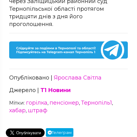
через Заліщицький районний суд
Тернопільської області протягом
тридцяти днів з дня його
проголошення.
Опубліковано |
Ярослава Світла
Джерело |
Т1 Новини
горілка
пенсіонер
Тернопіль1
Мітки:
,
,
,
хабар
штраф
,
Телеграм