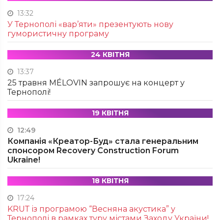
13:32
У Тернополі «вар’яти» презентують нову
гумористичну програму
24 КВІТНЯ
13:37
25 травня MÉLOVIN запрошує на концерт у
Тернополі!
19 КВІТНЯ
12:49
Компанія «Креатор-Буд» стала генеральним
спонсором Recovery Construction Forum
Ukraine!
18 КВІТНЯ
17:24
KRUТ із програмою “Весняна акустика” у
Тернополі в рамках туру містами Заходу України!