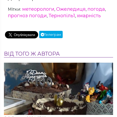
метеорологи
Ожеледиця
погода
Мітки:
,
,
,
прогноз погоди
Тернопіль1
хмарність
,
,
Телеграм
ВІД ТОГО Ж АВТОРА