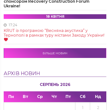
спонсором Recovery Construction Forum
Ukraine!
18 КВІТНЯ
17:24
KRUТ із програмою “Весняна акустика” у
Тернополі в рамках туру містами Заходу України!
БІЛЬШЕ НОВИН
АРХІВ НОВИН
СЕРПЕНЬ 2026
Пн
Вт
Ср
Чт
Пт
Сб
Нд
1
2