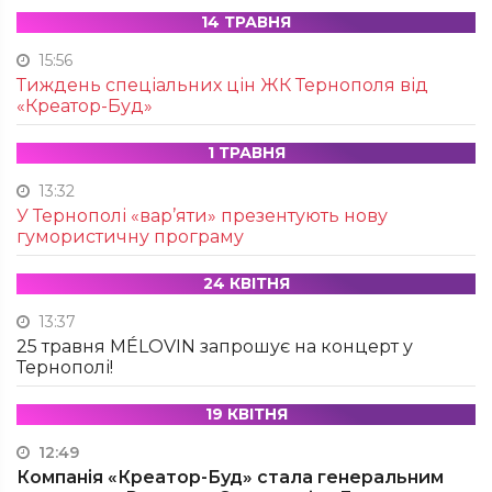
14 ТРАВНЯ
15:56
Тиждень спеціальних цін ЖК Тернополя від
«Креатор-Буд»
1 ТРАВНЯ
13:32
У Тернополі «вар’яти» презентують нову
гумористичну програму
24 КВІТНЯ
13:37
25 травня MÉLOVIN запрошує на концерт у
Тернополі!
19 КВІТНЯ
12:49
Компанія «Креатор-Буд» стала генеральним