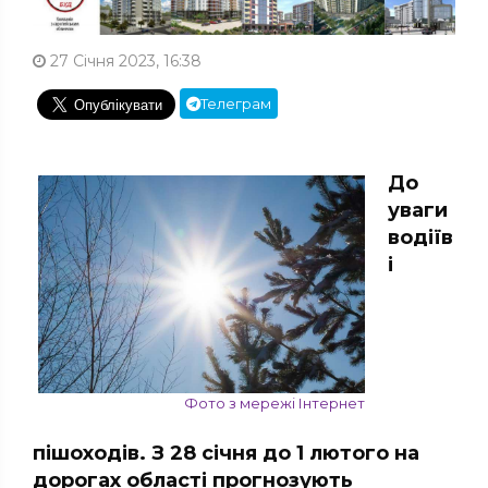
27 Січня 2023, 16:38
Телеграм
До
уваги
водіїв
і
Фото з мережі Інтернет
пішоходів. З 28 січня до 1 лютого на
дорогах області прогнозують