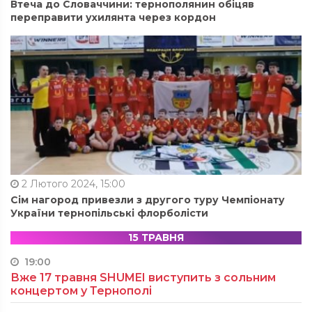
Втеча до Словаччини: тернополянин обіцяв
переправити ухилянта через кордон
2 Лютого 2024, 15:00
Сім нагород привезли з другого туру Чемпіонату
України тернопільські флорболісти
15 ТРАВНЯ
19:00
Вже 17 травня SHUMEI виступить з сольним
концертом у Тернополі