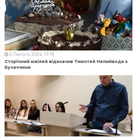
2 Лютого 2024, 17:19
Сторічний ювілей відзначив Тимотей Непийвода з
Бучаччини