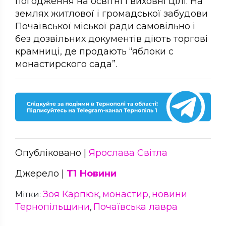
погодження на освітні і виховні цілі. На
землях житлової і громадської забудови
Почаївської міської ради самовільно і
без дозвільних документів діють торгові
крамниці, де продають “яблоки с
монастирского сада”.
Опубліковано |
Ярослава Світла
Джерело |
Т1 Новини
Зоя Карпюк
монастир
новини
Мітки:
,
,
Тернопільщини
Почаївська лавра
,