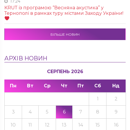
17:24
KRUТ із програмою “Весняна акустика” у
Тернополі в рамках туру містами Заходу України!
БІЛЬШЕ НОВИН
АРХІВ НОВИН
СЕРПЕНЬ 2026
Пн
Вт
Ср
Чт
Пт
Сб
Нд
1
2
3
4
5
6
7
8
9
10
11
12
13
14
15
16