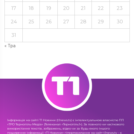
17
18
19
20
21
22
23
24
25
26
27
28
29
30
31
« Тра
Інформація на сайті Т1 Новини (t1news.tv) є інтелектуальною власністю ПП
«ТРО Тернопіль-Медіа» (Телеканал «Тернопіль1»). За повного чи часткового
використання текстів, зображень, відео чи за будь-якого іншого
поширення інформації «Т1 Новини» гіперпосилання на сайт t1news.tv – є