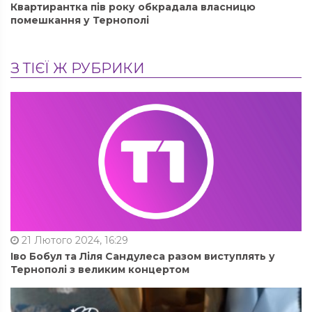
Квартирантка пів року обкрадала власницю
помешкання у Тернополі
З ТІЄЇ Ж РУБРИКИ
21 Лютого 2024, 16:29
Іво Бобул та Ліля Сандулеса разом виступлять у
Тернополі з великим концертом