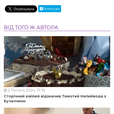
Телеграм
ВІД ТОГО Ж АВТОРА
2 Лютого 2024, 17:19
Сторічний ювілей відзначив Тимотей Непийвода з
Бучаччини